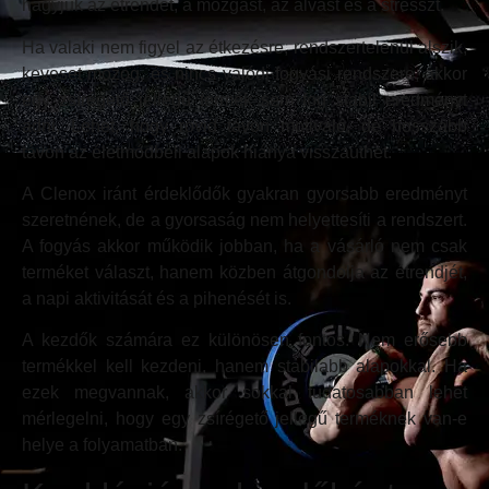
hagyjuk az étrendet, a mozgást, az alvást és a stresszt.
Ha valaki nem figyel az étkezésre, rendszertelenül alszik,
keveset mozog, és nincs valódi fogyási rendszere, akkor
egy zsírégető jellegű termék sem fog stabil eredményt
adni. Lehet, hogy rövid távon motiváló, de hosszabb
távon az életmódbeli alapok hiánya visszaüthet.
A Clenox iránt érdeklődők gyakran gyorsabb eredményt
szeretnének, de a gyorsaság nem helyettesíti a rendszert.
A fogyás akkor működik jobban, ha a vásárló nem csak
terméket választ, hanem közben átgondolja az étrendjét,
a napi aktivitását és a pihenését is.
A kezdők számára ez különösen fontos. Nem erősebb
termékkel kell kezdeni, hanem stabilabb alapokkal. Ha
ezek megvannak, akkor sokkal tudatosabban lehet
mérlegelni, hogy egy zsírégető jellegű terméknek van-e
helye a folyamatban.