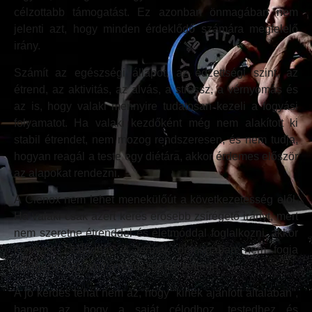
célzottabb támogatást. Ez azonban önmagában nem
jelenti azt, hogy minden érdeklődő számára megfelelő
irány.
Számít az egészségi állapot, az edzettségi szint, az
étrend, az aktivitás, az alvás, a stressz, a vérnyomás és
az is, hogy valaki mennyire tudatosan kezeli a fogyási
folyamatot. Ha valaki kezdőként még nem alakított ki
stabil étrendet, nem mozog rendszeresen, és nem tudja,
hogyan reagál a teste egy diétára, akkor érdemes először
az alapokat rendezni.
A Clenox nem lehet menekülőút a következetesség elől.
Ha valaki csak azért keres erősebb zsírégető irányt, mert
nem szeretne étrenddel és életmóddal foglalkozni, akkor
könnyen csalódhat. A termék önmagában nem fogja
elvégezni azt, amit a rendszernek kellene.
A jó kérdés tehát nem az, hogy “kinek ajánlott általában”,
hanem az, hogy a saját célodhoz, testedhez és