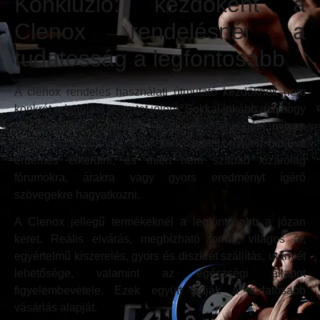
Konklúzió: kezdőként a
Clenox rendelésnél a
tudatosság a legfontosabb
A clenox rendelés használati útmutató kezdőknek nem
konkrét adagolási receptet jelent. Sokkal inkább azt, hogy
az érdeklődő megértse a döntés lényegét: milyen
kategóriáról van szó, mire kell figyelni, milyen hibákat
érdemes elkerülni, és miért nem szabad kizárólag
fórumokra, árakra vagy gyors eredményt ígérő
szövegekre hagyatkozni.
A Clenox jellegű termékeknél a legfontosabb a józan
keret. Reális elvárás, megbízható forrás, világos ár,
egyértelmű kiszerelés, gyors és diszkrét szállítás, utánvét
lehetősége, valamint az egészségi állapot
figyelembevétele. Ezek együtt adják a tudatosabb
vásárlás alapját.