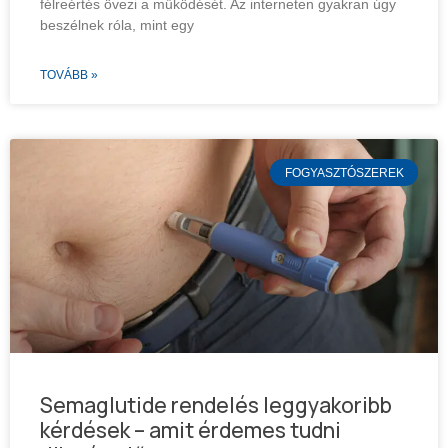
félreértés övezi a működését. Az interneten gyakran úgy
beszélnek róla, mint egy
TOVÁBB »
FOGYASZTÓSZEREK
Semaglutide rendelés leggyakoribb
kérdések – amit érdemes tudni