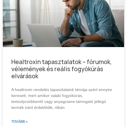
Healtroxin tapasztalatok – fórumok,
vélemények és reális fogyókúrás
elvárások
A healtroxin rendelés tapasztalatok témája azért ennyire
keresett, mert amikor valaki fogyókúrás,
testsúlycsökkentő vagy anyagcsere-támogató jellegű
termék iránt érdeklődik, ritkán
TOVÁBB »