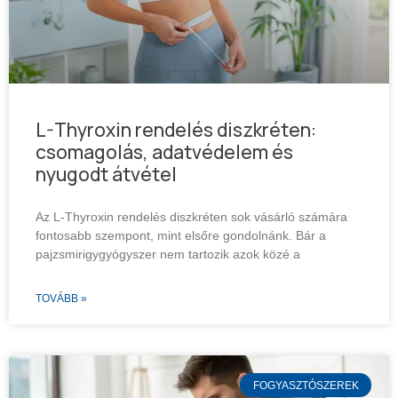
L-Thyroxin rendelés diszkréten:
csomagolás, adatvédelem és
nyugodt átvétel
Az L-Thyroxin rendelés diszkréten sok vásárló számára
fontosabb szempont, mint elsőre gondolnánk. Bár a
pajzsmirigygyógyszer nem tartozik azok közé a
TOVÁBB »
FOGYASZTÓSZEREK