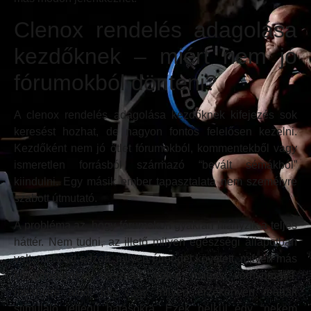
Clenox rendelés adagolása
kezdőknek – miért nem jó
fórumokból dönteni?
A clenox rendelés adagolása kezdőknek kifejezés sok
keresést hozhat, de nagyon fontos felelősen kezelni.
Kezdőként nem jó ötlet fórumokból, kommentekből vagy
ismeretlen forrásból származó “bevált sémákból”
kiindulni. Egy másik ember tapasztalata nem személyre
szabott útmutató.
A probléma az, hogy fórumokon gyakran hiányzik a teljes
háttér. Nem tudni, az illető milyen egészségi állapotban
volt, mennyit edzett, milyen étrendet követett, milyen más
készítményeket használt, volt-e magas vérnyomása,
mennyire aludt jól, vagy milyen érzékenyen reagált
stimuláló jellegű hatásokra. Ezek nélkül egy “nekem