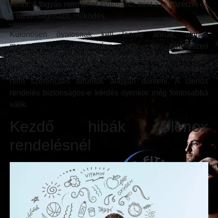
venni. A fogyás nem lehet fontosabb, mint a jó közérzet és
a biztonságosabb működés.
Különösen óvatosnak kell lennie annak, akinek
magasabb a vérnyomása, szív- és érrendszeri
érzékenysége, alvászavara, pánikra való hajlama, erős
szorongása van, vagy gyógyszert szed. Ilyen esetekben
nem szerencsés fórumok alapján dönteni. A clenox
rendelés biztonságos-e kérdés ilyenkor még fontosabbá
válik.
Kezdő hibák Clenox
rendelésnél