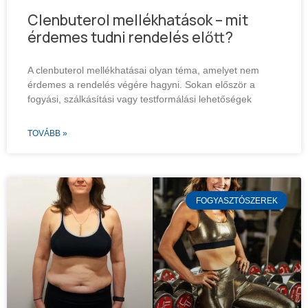
Clenbuterol mellékhatások – mit
érdemes tudni rendelés előtt?
A clenbuterol mellékhatásai olyan téma, amelyet nem
érdemes a rendelés végére hagyni. Sokan először a
fogyási, szálkásítási vagy testformálási lehetőségek
TOVÁBB »
FOGYASZTÓSZEREK