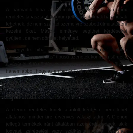
A harmadik hiba a fórumok túlértékelése. A clenox
rendelés tapasztalatok fórum jellegű tartalmak hasznosak
lehetnek, de nem szabad személyre szabott útmutatóként
kezelni őket. Mások élménye segíthet kérdéseket
gyűjteni, de nem dönthet helyetted.
A negyedik hiba a kapkodás. A “csak ma”, “utolsó
darabok”, “gyors hatás” típusú üzenetek könnyen sürgetik
a vásárlót. A jó döntés viszont nem a sürgetésből születik,
hanem abból, hogy az ember érti, mit választ.
Clenox rendelés kinek
ajánlott?
A clenox rendelés kinek ajánlott kérdésre nem lehet
általános, mindenkire érvényes választ adni. A Clenox
jellegű termékek iránt általában azok érdeklődnek, akik
fogyási, zsírégetési vagy szálkásítási céllal keresnek