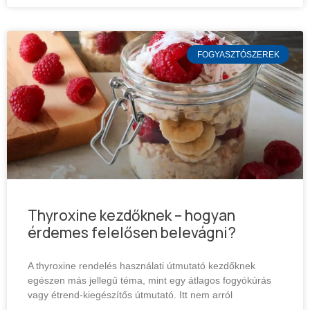
FOGYASZTÓSZEREK
Thyroxine kezdőknek – hogyan
érdemes felelősen belevágni?
A thyroxine rendelés használati útmutató kezdőknek
egészen más jellegű téma, mint egy átlagos fogyókúrás
vagy étrend-kiegészítős útmutató. Itt nem arról