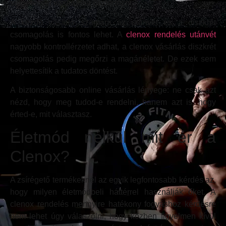
sürgetéssel vásárlásra ösztönözni.
A kezdő vásárló számára az utánvét és a diszkrét
csomagolás is fontos lehet. A
clenox rendelés utánvét
nagyobb kontrollérzetet adhat, a clenox vásárlás diszkrét
csomagolás pedig megőrzi a magánéletet. De ezek sem
helyettesítik a tudatos döntést.
A biztonságosabb online vásárlás lényege: ne csak azt
nézd, hogy meg tudod-e rendelni, hanem azt is, hogy
érted-e, mit választasz.
Életmód nélkül mit ér a
Clenox?
A zsírégető termékeknél az egyik legfontosabb kérdés az,
hogy milyen életmódbeli háttérrel használják őket. A
clenox rendelés mennyire hatékony fogyáshoz kérdésre
nem lehet úgy válaszolni, hogy közben figyelmen kívül