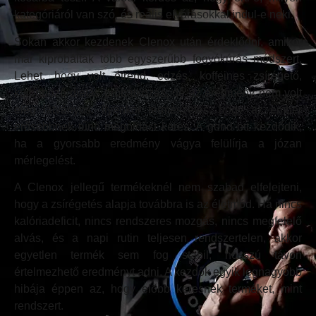
kategóriáról van szó, és reális elvárásokkal indul-e neki.
Sokan akkor kezdenek Clenox után érdeklődni, amikor
már kipróbáltak több egyszerűbb fogyókúrás módszert.
Lehet, hogy volt étrend, edzés, koffeines zsírégető,
különböző diétás próbálkozás, de az eredmény nem volt
elég látványos. Ilyenkor természetes, hogy az ember
erősebbnek tűnő megoldást keres. A gond ott kezdődik,
ha a gyorsabb eredmény vágya felülírja a józan
mérlegelést.
A Clenox jellegű termékeknél nem szabad elfelejteni,
hogy a zsírégetés alapja továbbra is az életmód. Ha nincs
kalóriadeficit, nincs rendszeres mozgás, nincs megfelelő
alvás, és a napi rutin teljesen rendszertelen, akkor
egyetlen termék sem fog stabil, hosszú távon
értelmezhető eredményt adni. A kezdők egyik legnagyobb
hibája éppen az, hogy előbb keresnek terméket, mint
rendszert.