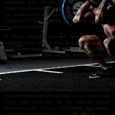
valamilyen testi változást, például élénkebbnek érzi
magát, intenzívebbnek az edzést, vagy más a közérzete.
Ez azonban nem ugyanaz, mint a tényleges testzsír-
csökkenés. A zsírvesztéshez idő, étrendi kontroll és
következetesség kell.
A clenox rendelés mennyire hatékony fogyáshoz
kérdésnél ezért mindig a teljes rendszert kell nézni. Ha
valaki közben rendszertelenül eszik, sok feldolgozott ételt
fogyaszt, kevés fehérjét visz be, keveset mozog és
rosszul alszik, akkor az eredmény kiszámíthatatlanabb
lesz. Ha viszont az étrend és az aktivitás rendezett, akkor
a vásárló reálisabban tudja értelmezni, milyen szerepe
lehet egy zsírégető jellegű terméknek.
A kezdők számára a legfontosabb tanulság: ne hasonlítsd
magad fórumtapasztalatokhoz. Más test, más étrend, más
edzés, más alvás, más cél. Ami valakinél gyorsan
látványosnak tűnt, az nálad lehet lassabb, vagy teljesen
más módon jelentkezhet.