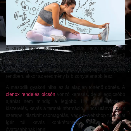
A kezdők egyik leggyakoribb hibája, hogy a terméktől
várják a teljes fogyási folyamatot. Egy zsírégető jellegű
termék nem fogja helyettesíteni a diétát, az edzést, az
alvást vagy a következetességet. Ha az alapok nincsenek
rendben, akkor az eredmény is bizonytalanabb lesz.
A második gyakori hiba az ár alapján történő döntés. A
clenox rendelés olcsón
vonzó keresés, de a legolcsóbb
ajánlat nem mindig a legjobb. Ha nem világos a
kiszerelés, kevés a termékinformáció, nincs utánvét, nem
szerepel diszkrét csomagolás, vagy a webshop túl sokat
ígér túl kevés konkrétummal, akkor érdemes
óvatosabbnak lenni.