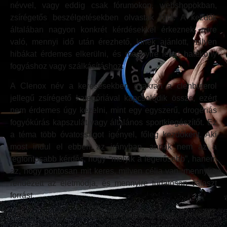
névvel, vagy eddig csak fórumokon, webshopokban,
zsírégetős beszélgetésekben olvastak róla. A kezdők
általában nagyon konkrét kérdésekkel érkeznek: mire
való, mennyi idő után érezhető, kinek ajánlott, milyen
hibákat érdemes elkerülni, és mennyire lehet hatékony
fogyáshoz vagy szálkásításhoz.
A Clenox név a keresésekben gyakran a clenbuterol
jellegű zsírégető kategóriával kapcsolódik össze, ezért
nem érdemes úgy kezelni, mint egy egyszerű, drogériás
fogyókúrás kapszulát vagy általános sportkiegészítőt. Ez
a téma több óvatosságot igényel, főleg kezdőként. Aki
most indul el ebben az irányban, annak nem az a
legfontosabb kérdés, hogy “melyik a legerősebb”, hanem
az, hogy pontosan mit keres, milyen célja van, mennyire
rendezett az életmódja, és mennyire tudatosan választ
forrást.
A clenox rendelés adagolása kezdőknek gyakori keresés,
de fontos, hogy konkrét adagolási tanácsot nem érdemes