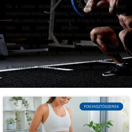
Ha a clenox rendelés mellett döntesz, fontos, hogy
megbízható forrásból vásárolj, de ugyanilyen fontos, hogy
ne várj csodát egyetlen terméktől. A fogyás és szálkásítás
nem egy kattintás kérdése, hanem életmód,
következetesség és jó döntések sorozata.
Kezdőként a legjobb stratégia nem az, hogy a
legerősebbnek hangzó megoldást keresed, hanem az,
hogy először megérted, mire van valóban szükséged. Ez
a hozzáállás hosszabb távon sokkal többet ér, mint
bármilyen gyors ígéret.
FOGYASZTÓSZEREK