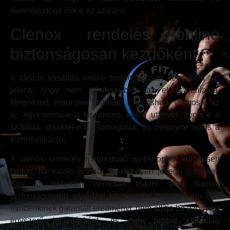
életmódodhoz illik-e ez az irány.
Clenox rendelés online
biztonságosan kezdőként
A clenox vásárlás online biztonságosan kezdőként azt
jelenti, hogy nem rohansz bele az első ajánlatba.
Megnézed, mennyire átlátható a webshop, világos-e az
ár, egyértelmű-e a kiszerelés, van-e utánvét, gyors-e a
szállítás, diszkrét-e a csomagolás, és mennyire reális a
kommunikáció.
A clenox rendelés megbízható webshopból különösen
fontos, ha valaki először rendel ilyen jellegű terméket.
Egy jó webshop nemcsak eladni akar, hanem
biztonságosabb vásárlási környezetet teremt. Nem ígér
mindenkinek garantált eredményt, nem állítja be a fogyást
egyszerű kattintásként, és nem próbál kizárólag