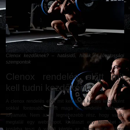
Clenox kezdőknek? – hatásidő, hibák és óvatossági
szempontok
Clenox rendelés előtt mit
kell tudni kezdőként?
A clenox rendelés előtt mit kell tudni kérdés kezdőként
sokkal fontosabb, mint maga a rendelés technikai
folyamata. Nem az a legnehezebb rész, hogy valaki
megtalál egy webshopot, kiválaszt egy terméket és
kosárba teszi. A valódi kérdés az, hogy érti-e, milyen