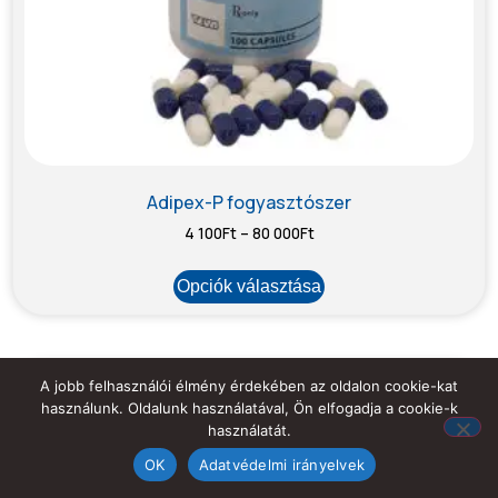
Adipex-P fogyasztószer
4 100
Ft
–
80 000
Ft
Opciók választása
A jobb felhasználói élmény érdekében az oldalon cookie-kat
használunk. Oldalunk használatával, Ön elfogadja a cookie-k
használatát.
OK
Adatvédelmi irányelvek