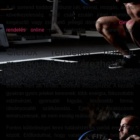
A jó sorrend fordított: először cél, étrend, mozgás, alvás,
következetesség, majd csak ezután jöhet bármilyen
kiegészítő vagy zsírégető jellegű döntés. Így a
clenox
rendelés online
nem kapkodás lesz, hanem egy
átgondoltabb folyamat része.
Clenox rendelés hatása
mennyi idő után érezhető?
A clenox rendelés hatása mennyi idő után kérdés teljesen
érthető, mert aki rendel, szeretne visszajelzést. A kezdők
gyakran gyors jeleket keresnek: több energia, fokozottabb
edzésérzet, gyorsabb fogyás, feszesebb forma,
látványosabb szálkásodás. Ezek a várakozások
természetesek, de nem mindig reálisak ilyen egyszerűen.
Fontos különbséget tenni hatásérzet és valódi eredmény
között. Előfordulhat, hogy valaki rövid időn belül érez