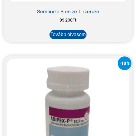
Semanize Bionize Tirzenize
99 200
Ft
Tovább olvasom
-18%