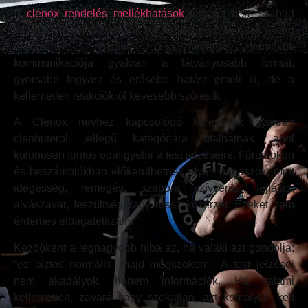
A
clenox rendelés mellékhatások
témáját nem szabad
kihagyni, mert kezdőként sokan hajlamosak csak a várt
eredményre figyelni. A zsírégető termékek
kommunikációja gyakran a látványosabb formát,
gyorsabb fogyást és erősebb hatást emeli ki, de a
kellemetlen reakciókról kevesebb szó esik.
A Clenox névhez kapcsolódó keresések gyakran
clenbuterol jellegű kategóriára utalhatnak, ahol
különösen fontos odafigyelni a test jelzéseire. Fórumokon
és beszámolókban előkerülhetnek olyan panaszok, mint
idegesség, remegés, szapora szívverés, fejfájás,
alvászavar, feszültség vagy rossz közérzet. Ezeket nem
érdemes elbagatellizálni.
Kezdőként a legnagyobb hiba az, ha valaki azt gondolja:
“ez biztos normális, majd megszokom”. A test jelzései
nem akadályok, hanem információk. Ha valami
kellemetlen, zavaró vagy szokatlan, azt komolyan kell