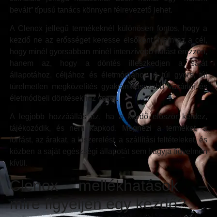
bevált” típusú tanács könnyen félrevezető lehet.
A Clenox jellegű termékeknél különösen fontos, hogy a
kezdő ne az erősséget keresse elsőként. Nem az a cél,
hogy minél gyorsabban minél intenzívebb hatást érezzen,
hanem az, hogy a döntés illeszkedjen a saját
állapotához, céljához és életmódjához. A túl gyors, túl
türelmetlen megközelítés gyakran rosszabb vásárlói és
életmódbeli döntésekhez vezet.
A legjobb hozzáállás az, ha a kezdő először kérdez,
tájékozódik, és nem kapkod. Megnézi a terméket, a
forrást, az árakat, a kiszerelést, a szállítási feltételeket, és
közben a saját egészségi állapotát sem hagyja figyelmen
kívül.
Clenox mellékhatások –
mire figyeljen egy kezdő?