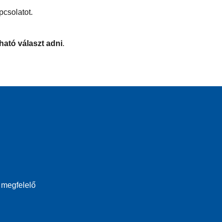
pcsolatot.
ható választ adni
.
 megfelelő