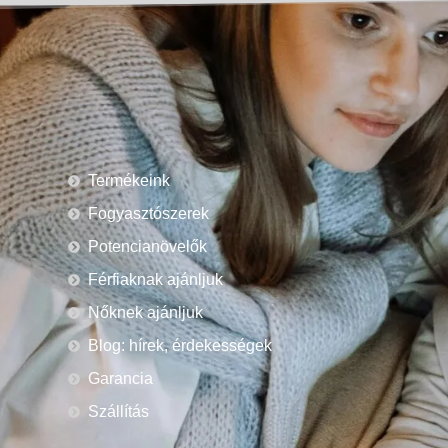
Termékeink
Fogyasztószerek
Potencianövelők
Férfiaknak ajánljuk
Nőknek ajánljuk
Blog: hírek, érdekességek
Garancia
Szállítás