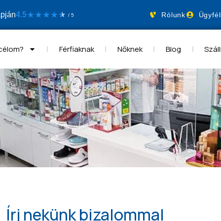
★
★
★
★
apján
4.5
★
★
Rólunk
Ügyfél
/ 5
 célom?
Férfiaknak
Nőknek
Blog
Száll
Írj nekünk bizalommal