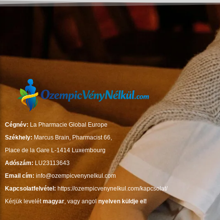
Cégnév:
La Pharmacie Global Europe
Székhely:
Marcus Brain, Pharmacist 66,
Place de la Gare L-1414 Luxembourg
Adószám:
LU23113643
Email cím:
info@ozempicvenynelkul.com
Kapcsolatfelvétel:
https://ozempicvenynelkul.com/kapcsolat/
Kérjük levelét
magyar
, vagy angol
nyelven küldje el!