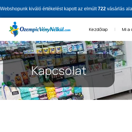
Webshopunk kiváló értékelést kapott az elmúlt
722
vásárlás al
Kezdőlap
Mi a
Kapcsolat