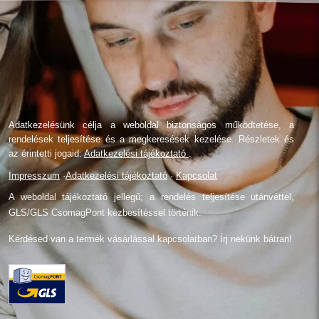
Adatkezelésünk célja a weboldal biztonságos működtetése, a
rendelések teljesítése és a megkeresések kezelése. Részletek és
az érintetti jogaid:
Adatkezelési tájékoztató
.
Impresszum
·
Adatkezelési tájékoztató
·
Kapcsolat
A weboldal tájékoztató jellegű; a rendelés teljesítése utánvéttel,
GLS/GLS CsomagPont kézbesítéssel történik.
Kérdésed van a termék vásárlással kapcsolatban? Írj nekünk bátran!