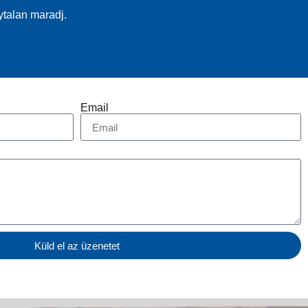
ytalan maradj.
Email
Küld el az üzenetet