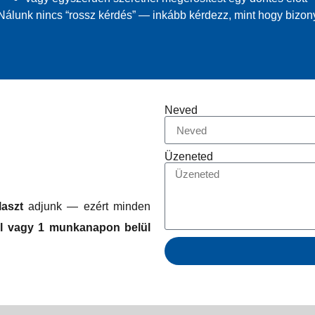
Nálunk nincs “rossz kérdés” — inkább kérdezz, mint hogy bizon
Neved
Üzeneted
aszt
adjunk — ezért minden
l vagy 1 munkanapon belül