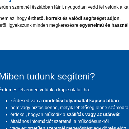
űen szeretnél tisztábban látni, nyugodtan vedd fel velünk a ka
hanem az, hogy
érthető, korrekt és valódi segítséget adjon
.
désről, igyekszünk minden megkeresésre
egyértelmű és használ
Miben tudunk segíteni?
Érdemes felvenned velünk a kapcsolatot, ha:
kérdésed van a
rendelési folyamattal kapcsolatban
nem vagy biztos benne, melyik lehetőség lenne számodra
érdekel, hogyan működik a
szállítás vagy az utánvét
általános információt szeretnél a működésünkről
vagy egyszerűen szeretnél megerősítést egy döntés előtt