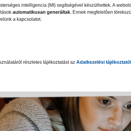
terséges intelligencia (MI) segítségével készülhettek. A webol
dítások
automatikusan generáltak
. Ennek megfelelően törekszü
velünk a kapcsolatot.
ználatáról részletes tájékoztatást az
Adatkezelési tájékoztat