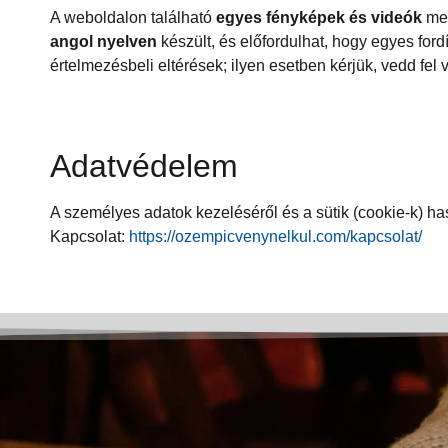
A weboldalon található
egyes fényképek és videók
mes
angol nyelven
készült, és előfordulhat, hogy egyes for
értelmezésbeli eltérések; ilyen esetben kérjük, vedd fel 
Adatvédelem
A személyes adatok kezeléséről és a sütik (cookie-k) has
Kapcsolat:
https://ozempicvenynelkul.com/kapcsolat/