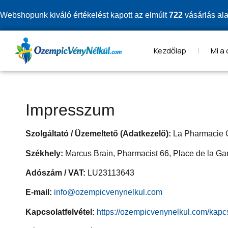
Webshopunk kiváló értékelést kapott az elmúlt
722
vásárlás al
Kezdőlap
Mi a
Impresszum
Szolgáltató / Üzemeltető (Adatkezelő):
La Pharmacie 
Székhely:
Marcus Brain, Pharmacist 66, Place de la G
Adószám / VAT:
LU23113643
E-mail:
info@ozempicvenynelkul.com
Kapcsolatfelvétel:
https://ozempicvenynelkul.com/kapcs