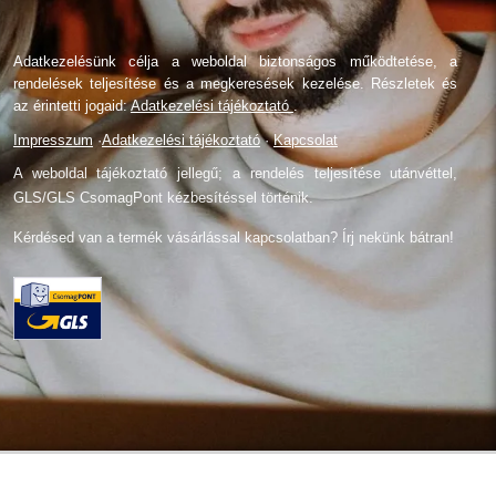
Adatkezelésünk célja a weboldal biztonságos működtetése, a
rendelések teljesítése és a megkeresések kezelése. Részletek és
az érintetti jogaid:
Adatkezelési tájékoztató
.
Impresszum
·
Adatkezelési tájékoztató
·
Kapcsolat
A weboldal tájékoztató jellegű; a rendelés teljesítése utánvéttel,
GLS/GLS CsomagPont kézbesítéssel történik.
Kérdésed van a termék vásárlással kapcsolatban? Írj nekünk bátran!