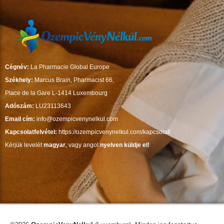
Cégnév:
La Pharmacie Global Europe
Székhely:
Marcus Brain, Pharmacist 66,
Place de la Gare L-1414 Luxembourg
Adószám:
LU23113643
Email cím:
info@ozempicvenynelkul.com
Kapcsolatfelvétel:
https://ozempicvenynelkul.com/kapcsolat/
Kérjük levelét
magyar
, vagy angol
nyelven küldje el!