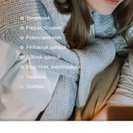
Termékeink
Fogyasztószerek
Potencianövelők
Férfiaknak ajánljuk
Nőknek ajánljuk
Blog: hírek, érdekességek
Garancia
Szállítás