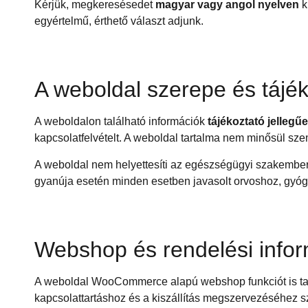
Kérjük, megkeresésedet
magyar vagy angol nyelven
k
egyértelmű, érthető választ adjunk.
A weboldal szerepe és tájék
A weboldalon található információk
tájékoztató jellegű
kapcsolatfelvételt. A weboldal tartalma nem minősül sz
A weboldal nem helyettesíti az egészségügyi szakemberr
gyanúja esetén minden esetben javasolt orvoshoz, gyógy
Webshop és rendelési info
A weboldal WooCommerce alapú webshop funkciót is tar
kapcsolattartáshoz és a kiszállítás megszervezéséhez 