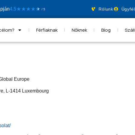
★
★
★
★
apján
4.5
★
★
Rólunk
Ügyfél
/ 5
 célom?
Férfiaknak
Nőknek
Blog
Száll
Global Europe
are, L-1414 Luxembourg
olat/