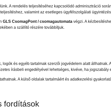
ünk. A rendelés teljesítéséhez kapcsolódó adminisztráció során 
a teljesítéshez, valamint az esetleges ügyfélszolgálati ügyinté
én
GLS CsomagPont / csomagautomata
végzi. A kézbesítéshe
kében a szállító részére továbbítjuk.
, logók és egyéb tartalmak szerzői jogvédelem alatt állhatnak. 
zetes írásbeli engedélyével lehetséges, kivéve, ha jogszabály e
thatnak. A külső oldalak tartalmáért és adatkezelési gyakorlatá
s fordítások