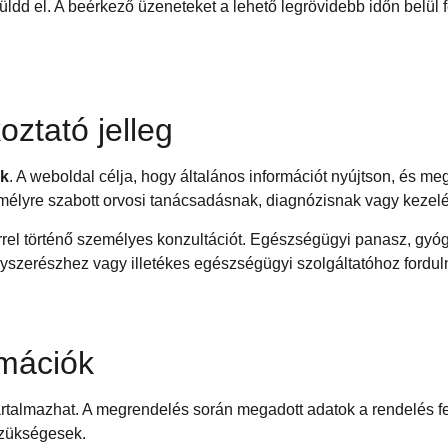
üldd el. A beérkező üzeneteket a lehető legrövidebb időn belül 
oztató jelleg
ek
. A weboldal célja, hogy általános információt nyújtson, és me
emélyre szabott orvosi tanácsadásnak, diagnózisnak vagy kezelé
el történő személyes konzultációt. Egészségügyi panasz, gyógy
szerészhez vagy illetékes egészségügyi szolgáltatóhoz forduln
rmációk
talmazhat. A megrendelés során megadott adatok a rendelés f
szükségesek.