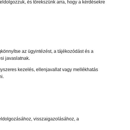
feldolgozzuk, és törekszünk arra, hogy a kérdésekre
gkönnyítse az ügyintézést, a tájékozódást és a
si javaslatnak.
szeres kezelés, ellenjavallat vagy mellékhatás
i.
eldolgozásához, visszaigazolásához, a