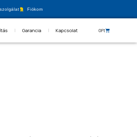
szolgálat
Fiókom
ítás
Garancia
Kapcsolat
0
Ft