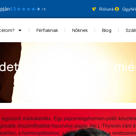
★
★
★
★
apján
4.5
★
★
Rólunk
Ügyfél
/ 5
 célom?
Férfiaknak
Nőknek
Blog
Száll
edeti készítményből: mi
 egyszerű márkakérdés. Egy pajzsmirigyhormon-pótló készítm
osabb, kiszámíthatóbb használat alapja. Aki L-Thyroxin iránt 
éséhez, a hormonpótláshoz, a laborértékekhez és a rendszere