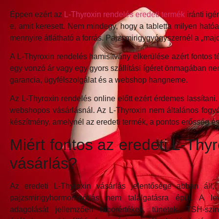
Éppen ezért az
L-Thyroxin rendelés eredeti termék
iránti ig
e, amit keresett. Nem mindegy, hogy a tabletta milyen hat
mennyire átlátható a forrás. Pajzsmirigygyógyszernél a „ma
A L-Thyroxin rendelés hamisítvány elkerülése azért fontos 
egy vonzó ár vagy egy gyors szállítási ígéret önmagában nem b
garancia, ügyfélszolgálat és a webshop hangneme.
Az L-Thyroxin rendelés online előtt ezért érdemes lassítani
webshopos vásárlásnál. Az L-Thyroxin nem általános fogyó
készítmény, amelynél az eredeti termék, a pontos erősség és 
Miért fontos az eredeti L-Thyr
vásárlás?
Az eredeti L-Thyroxin vásárlás jelentősége abban áll,
pajzsmirigyhormon-pótlás nem találgatásra épül. A lev
adagolását jellemzően laborértékek, tünetek, TSH-szin