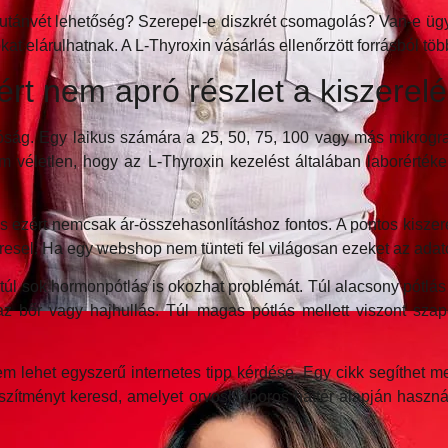
s utánvét lehetőség? Szerepel-e diszkrét csomagolás? Van-e üg
t elárulhatnak. A L-Thyroxin vásárlás ellenőrzött forrásból töb
t nem apró részlet a kiszerel
ág. Egy laikus számára a 25, 50, 75, 100 vagy más mikrogr
életlen, hogy az L-Thyroxin kezelést általában laborértékek 
 ezért nemcsak ár-összehasonlításhoz fontos. A pontos kiszere
resel. Ha egy webshop nem tünteti fel világosan ezeket az adat
 túl sok hormonpótlás is okozhat problémát. Túl alacsony pótlá
raz bőr vagy hajhullás. Túl magas pótlás mellett viszont sz
lehet egyszerű internetes tipp kérdése. Egy cikk segíthet me
zítményt keresd, amelyet orvosi/laboros háttér alapján haszná