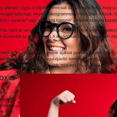
ény teljesen jogos. A vásárló nemcsak azt szeretné tudni, hogy 
óanyagot tartalmaz, milyen mikrogrammos erősségben érkezik, 
jdnem ugyanaz” vagy a „valami hasonló” gondolkodás kockázato
téma, mert az online térben sokszor nem könnyű első pillantásr
izonyítja az eredetiséget. A vásárlónak a teljes képet kell nézni
. Nem azért, mert minden online ajánlat gyanús, hanem azért, 
kúrás kapszula, nem hangulatjavító termék és nem „anyagcse
a stabil forrás sokkal fontosabb, mint egy látványos akció.
oxin
 hogy a
otiroxin
t, FT4-