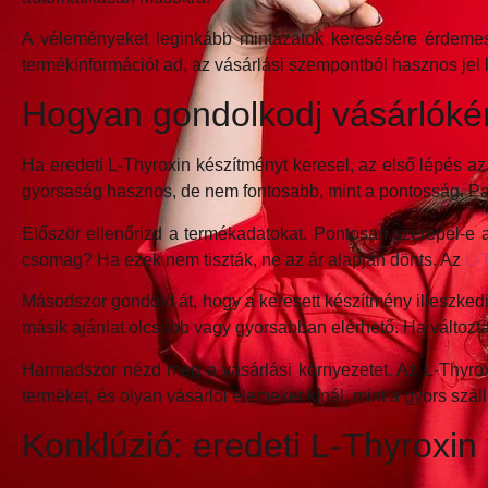
A véleményeket leginkább mintázatok keresésére érdemes 
termékinformációt ad, az vásárlási szempontból hasznos jel l
Hogyan gondolkodj vásárlókén
Ha eredeti L-Thyroxin készítményt keresel, az első lépés 
gyorsaság hasznos, de nem fontosabb, mint a pontosság. Paj
Először ellenőrizd a termékadatokat. Pontosan szerepel-e 
csomag? Ha ezek nem tiszták, ne az ár alapján dönts. Az
L-
Másodszor gondold át, hogy a keresett készítmény illeszkedi
másik ajánlat olcsóbb vagy gyorsabban elérhető. Ha változtat
Harmadszor nézd meg a vásárlási környezetet. Az L-Thyroxi
terméket, és olyan vásárlói elemeket kínál, mint a gyors száll
Konklúzió: eredeti L-Thyroxin