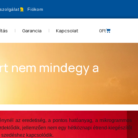
szolgálat
Fiókom
ítás
Garancia
Kapcsolat
0
Ft
ért nem mindegy a
énynél az eredetiség, a pontos hatóanyag, a mikrogrammos
érdeklődik, jellemzően nem egy hétköznapi étrend-kiegészítőt
s szedéshez kapcsolódik.