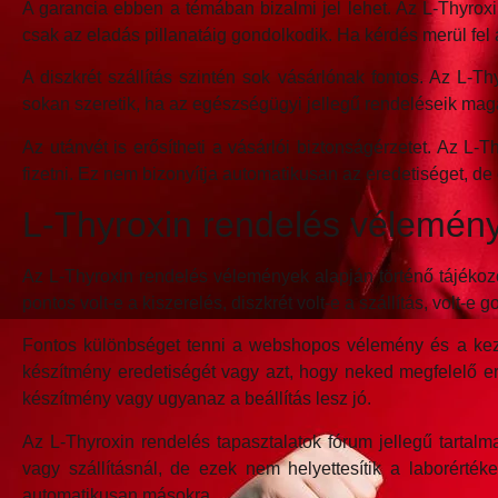
A garancia ebben a témában bizalmi jel lehet. Az L-Thyrox
csak az eladás pillanatáig gondolkodik. Ha kérdés merül fel
A diszkrét szállítás szintén sok vásárlónak fontos. Az L-T
sokan szeretik, ha az egészségügyi jellegű rendeléseik ma
Az utánvét is erősítheti a vásárlói biztonságérzetet. Az L
fizetni. Ez nem bizonyítja automatikusan az eredetiséget, de
L-Thyroxin rendelés véleménye
Az L-Thyroxin rendelés vélemények alapján történő tájéko
pontos volt-e a kiszerelés, diszkrét volt-e a szállítás, volt
Fontos különbséget tenni a webshopos vélemény és a kezelé
készítmény eredetiségét vagy azt, hogy neked megfelelő er
készítmény vagy ugyanaz a beállítás lesz jó.
Az L-Thyroxin rendelés tapasztalatok fórum jellegű tartal
vagy szállításnál, de ezek nem helyettesítik a laborérté
automatikusan másokra.