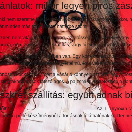
nlatok: mikor legyen piros zás
enki nem szeretne feleslegesen többet fizetni, különösen akkor
ár minden más szempontot háttérbe szorít.
özben nem világos a hatóanyag, az erősség, a kiszerelés vagy a 
rancia, nem egyértelmű a szállítás, vagy túl sok hangzatos állít
ajánlat többi része is rendben van. Egy korrekt webshop is kín
a forrás hihető, a kiszerelés egyértelmű, és a vásárló nem érzi 
önösen kockázatos, mert a vásárló könnyen azt érzi, hogy most „
megtakarítás csak látszólagos. A pajzsmirigykezelésben a pon
iszkrét szállítás: együtt adnak 
Az L-Thyroxin v
rmon-pótló készítménynél a forrásnak átláthatónak kell lennie.