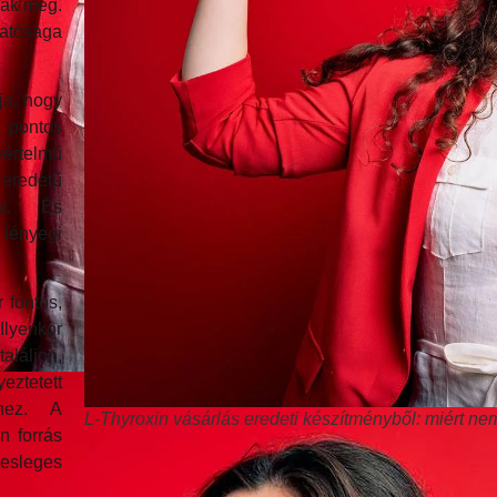
zák meg.
atósága
ja, hogy
, pontos
értelmű
 eredetű
at. És
 lényegi
 fontos,
Ilyenkor
aláljon,
eztetett
éhez. A
L-Thyroxin vásárlás eredeti készítményből: miért ne
n forrás
esleges