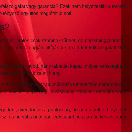
yfélszolgálat vagy garancia? Ezek nem helyettesítik a termék
b tényező együttes meglétét jelenti.
és?
ammos jelölés csak számnak tűnhet, de pajzsmirigyhormon-
és tünetek alapján állítják be, majd kontrollvizsgálatokkal
lés alapján tudod, hány tablettát kapsz, milyen erősségben,
okat, az komoly bizalmi hiány.
s mellett a pajzsmirigy-alulműködés tünetei fennmaradhatnak:
apora pulzus, idegesség, alvászavar, izzadás, remegés vagy
gérteni, miért fontos a pontosság, de nem dönthet helyetted
lsz, és ne válts önállóan erősséget pusztán ár, készlet vagy