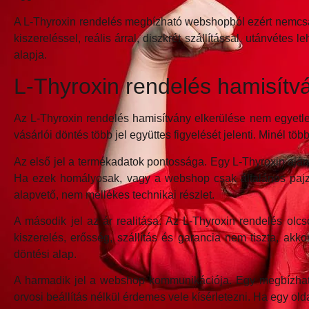
A L-Thyroxin rendelés megbízható webshopból ezért nemcsak 
kiszereléssel, reális árral, diszkrét szállítással, utánvét
alapja.
L-Thyroxin rendelés hamisítván
Az L-Thyroxin rendelés hamisítvány elkerülése nem egyetle
vásárlói döntés több jel együttes figyelését jelenti. Minél tö
Az első jel a termékadatok pontossága. Egy L-Thyroxin ajá
Ha ezek homályosak, vagy a webshop csak általános pajzsm
alapvető, nem mellékes technikai részlet.
A második jel az ár realitása. Az L-Thyroxin rendelés olcs
kiszerelés, erősség, szállítás és garancia nem tiszta, a
döntési alap.
A harmadik jel a webshop kommunikációja. Egy megbízhatób
orvosi beállítás nélkül érdemes vele kísérletezni. Ha egy o