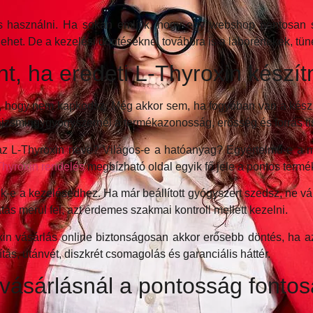
használni. Ha sokan említik, hogy egy webshop pontosan sz
ehet. De a kezelési döntéseknél továbbra is a laborértékek, tü
t, ha eredeti L-Thyroxin készí
az, hogy nem kapkodsz. Még akkor sem, ha fogyóban van a készí
zsmirigygyógyszernél a termékazonosság, erősség és forrás ti
az L-Thyroxin neve? Világos-e a hatóanyag? Egyértelmű-e a m
Thyroxin rendelés
megbízható oldal egyik fő jele a pontos termék
k-e a kezelésedhez. Ha már beállított gyógyszert szedsz, ne vá
ás merül fel, azt érdemes szakmai kontroll mellett kezelni.
n vásárlás online biztonságosan akkor erősebb döntés, ha az 
ítás, utánvét, diszkrét csomagolás és garanciális háttér.
 vásárlásnál a pontosság fontos