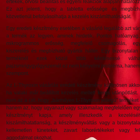
értékek, orvosi beállítás és egyéni reakciók alapján határoz
Ez azt jelenti, hogy a tabletta erőssége és megbízh
közvetlenül befolyásolhatja a kezelés kiszámíthatóságát.
Egy eredeti készítmény esetében a vásárló legalább azt vár
a termék az legyen, aminek hirdetik. Pontos hatóanyag
mikrogrammos erősség, megfelelő csomagolás, egy
kiszerelés és megbízható gyártói háttér. Egy bizonytalan
terméknél ezek közül több kérdésessé válh
pajzsmirigygyógyszernél ez nem kényelmi probléma, hanem
szempont.
Az L-Thyroxin vásárlás eredeti készítmény különösen akkor
ha valaki már beállított kezelés mellett keres utánpótlást. 
nem az a cél, hogy „bármilyen L-Thyroxin jellegű” terméket t
hanem az, hogy ugyanazt vagy szakmailag megfelelően egy
készítményt kapja, amely illeszkedik a kezelés
kiszámíthatatlanság, a készítményváltás vagy a bizonytala
kellemetlen tüneteket, zavart laborértékeket vagy fel
aggodalmat okozhat.