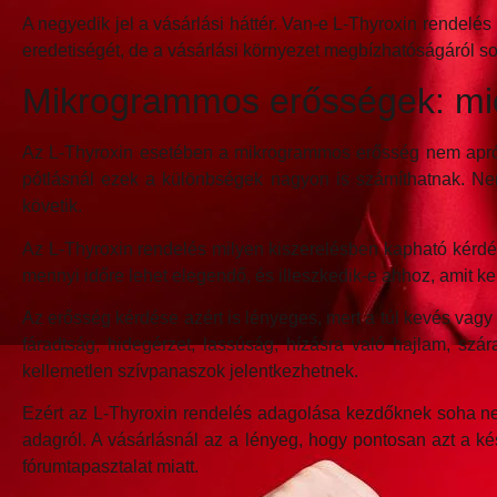
A negyedik jel a vásárlási háttér. Van-e L-Thyroxin rendelé
eredetiségét, de a vásárlási környezet megbízhatóságáról soka
Mikrogrammos erősségek: miér
Az L-Thyroxin esetében a mikrogrammos erősség nem aprós
pótlásnál ezek a különbségek nagyon is számíthatnak. Nem v
követik.
Az L-Thyroxin rendelés milyen kiszerelésben kapható kérdés
mennyi időre lehet elegendő, és illeszkedik-e ahhoz, amit ke
Az erősség kérdése azért is lényeges, mert a túl kevés vagy
fáradtság, hidegérzet, lassúság, hízásra való hajlam, szá
kellemetlen szívpanaszok jelentkezhetnek.
Ezért az L-Thyroxin rendelés adagolása kezdőknek soha nem 
adagról. A vásárlásnál az a lényeg, hogy pontosan azt a kés
fórumtapasztalat miatt.