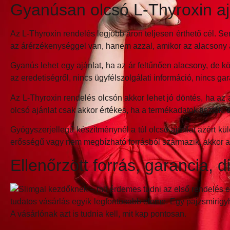
Gyanúsan olcsó L-Thyroxin ajá
Az L-Thyroxin rendelés legjobb áron teljesen érthető cél. S
az árérzékenységgel van, hanem azzal, amikor az alacsony 
Gyanús lehet egy ajánlat, ha az ár feltűnően alacsony, de k
az eredetiségről, nincs ügyfélszolgálati információ, nincs ga
Az L-Thyroxin rendelés olcsón akkor lehet jó döntés, ha az 
olcsó ajánlat csak akkor értékes, ha a termékadatok tiszták, 
Gyógyszerjellegű készítménynél a túl olcsó ajánlat azért kül
erősségű vagy nem megbízható forrásból származik, akkor a 
Ellenőrzött forrás, garancia, d
tudatos vásárlás egyik legfontosabb eleme. Egy pajzsmirigyho
A vásárlónak azt is tudnia kell, mit kap pontosan.