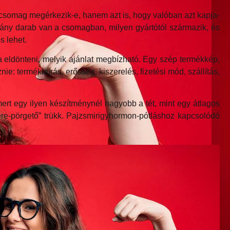
a csomag megérkezik-e, hanem azt is, hogy valóban azt kapja-
hány darab van a csomagban, milyen gyártótól származik, és
s lehet.
a eldönteni, melyik ajánlat megbízható. Egy szép termékkép,
e: termékleírás, erősség, kiszerelés, fizetési mód, szállítás,
mert egy ilyen készítménynél nagyobb a tét, mint egy átlagos
re-pörgető” trükk. Pajzsmirigyhormon-pótláshoz kapcsolódó