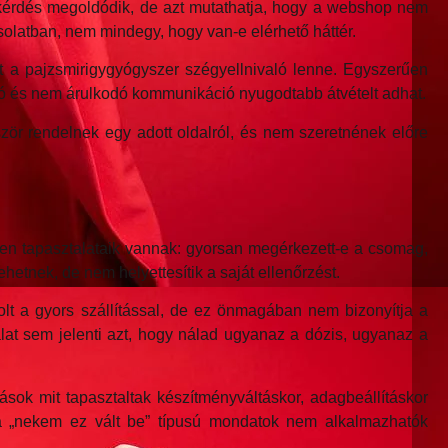
s kérdés megoldódik, de azt mutathatja, hogy a webshop nem
solatban, nem mindegy, hogy van-e elérhető háttér.
ert a pajzsmirigygyógyszer szégyellnivaló lenne. Egyszerűen
ó és nem árulkodó kommunikáció nyugodtabb átvételt adhat.
ször rendelnek egy adott oldalról, és nem szeretnének előre
en tapasztalataik vannak: gyorsan megérkezett-e a csomag,
hetnek, de nem helyettesítik a saját ellenőrzést.
olt a gyors szállítással, de ez önmagában nem bizonyítja a
lat sem jelenti azt, hogy nálad ugyanaz a dózis, ugyanaz a
sok mit tapasztaltak készítményváltáskor, adagbeállításkor
és a „nekem ez vált be” típusú mondatok nem alkalmazhatók