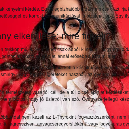
kényelmi kérdés. Egy megbízhatóbb oldal nem csak azt írja ki
es lehetőséggel és korrekt kommunikációval is bizalmat épít. E
y elkerülése: mire figyelj?
n trükkön múlik. Nem lehet csak abból kiindulni, hogy egy old
bb ponton átlátható az ajánlat, annál erősebb a bizalmi alap.
nlatnál egyértelműen látszódnia kell a készítmény nevének, 
irigy- vagy fogyási ígéreteket használ, az gyenge jel. Az L-
ón természetes vásárlói cél, de a túl olcsó ajánlat kérdéseket
kkor nem biztos, hogy jó üzletről van szó. Gyógyszerjellegű 
b oldal nem kezeli az L-Thyroxint fogyasztószerként, nem íg
ldal túl agresszíven „anyagcseregyorsítóként” vagy fogyókúrás 