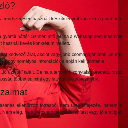
zló?
, ha rendszeresen használt készítményről van szó. A gond nem
gyártói háttér. Szintén intő jel, ha a webshop nem ír semmit
ást használ kevés konkrétum mellett.
álhat kedvező árat, akciót vagy jobb csomagajánlatot. De egy
úgy, hogy homályos információk alapján kell döntenie.
jó üzletet” talált. De ha a termék bizonytalan eredetű, rossz
tosság többet ér, mint egy látványos kedvezmény.
bizalmat
ásárlás ellenőrzött forrásból nem üres kifejezés, hanem a
 Nem elég, ha a webshop gyors kiszállítást vagy jó árat ígér.