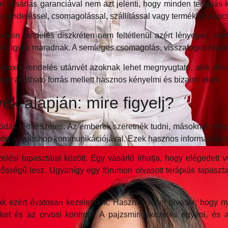
in vásárlás garanciával nem azt jelenti, hogy minden terápiá
 a rendeléssel, csomagolással, szállítással vagy termékkel kapc
hyroxin rendelés diszkréten nem feltétlenül azért lényeges, m
gánügyek maradnak. A semleges csomagolás, visszafogott felad
-Thyroxin rendelés utánvét azoknak lehet megnyugtató, akik elő
 egy átlátható forrás mellett hasznos kényelmi és bizalmi elem.
k alapján: mire figyelj?
zódás természetes. Az emberek szeretnék tudni, másoknak mily
-e gond a webshop kommunikációjával. Ezek hasznos információk le
si tapasztalat között. Egy vásárló írhatja, hogy elégedett v
ősségű lesz. Ugyanígy egy fórumon olvasott terápiás tapaszta
mak ezért óvatosan kezelendők. Hasznos lehet olvasni, hogy má
keket és az orvosi kontrollt. A pajzsmirigykezelés egyéni, 