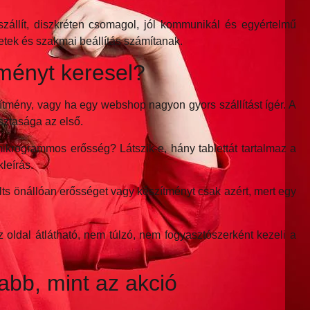
állít, diszkréten csomagol, jól kommunikál és egyértelmű
netek és szakmai beállítás számítanak.
tményt keresel?
tmény, vagy ha egy webshop nagyon gyors szállítást ígér. A
sztasága az első.
ikrogrammos erősség? Látszik-e, hány tablettát tartalmaz a
leírás.
lts önállóan erősséget vagy készítményt csak azért, mert egy
oldal átlátható, nem túlzó, nem fogyasztószerként kezeli a
abb, mint az akció