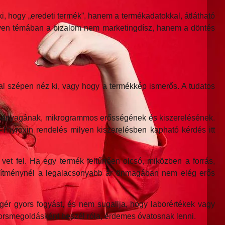
, hogy „eredeti termék”, hanem a termékadatokkal, átlátható
gy ilyen témában a bizalom nem marketingdísz, hanem a döntés
al szépen néz ki, vagy hogy a termékkép ismerős. A tudatos
hatóanyagának, mikrogrammos erősségének és kiszerelésének.
Thyroxin rendelés milyen kiszerelésben kapható kérdés itt
 vet fel. Ha egy termék feltűnően olcsó, miközben a forrás,
készítménynél a legalacsonyabb ár önmagában nem elég erős
ér gyors fogyást, és nem sugallja, hogy laborértékek vagy
gyorsmegoldásként beszél róla, érdemes óvatosnak lenni.