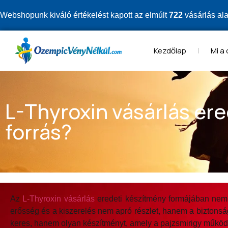
Webshopunk kiváló értékelést kapott az elmúlt
722
vásárlás al
Kezdőlap
Mi a
L-Thyroxin vásárlás er
forrás?
Az
L-Thyroxin vásárlás
eredeti készítmény formájában nem
erősség és a kiszerelés nem apró részlet, hanem a biztonság
keres, hanem olyan készítményt, amely a pajzsmirigy működ