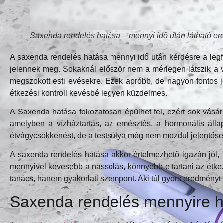
Saxenda rendelés hatása – mennyi idő után látható e
A saxenda rendelés hatása mennyi idő után kérdésre a leg
jelennek meg. Sokaknál először nem a mérlegen látszik a
megszokott esti evésekre. Ezek apróbb, de nagyon fontos j
étkezési kontroll kevésbé legyen küzdelmes.
A Saxenda hatása fokozatosan épülhet fel, ezért sok vásárl
amelyben a vízháztartás, az emésztés, a hormonális állapo
étvágycsökkenést, de a testsúlya még nem mozdul jelentősen. 
A saxenda rendelés hatása akkor értelmezhető igazán jól, 
mennyivel kevesebb a nassolás, könnyebb-e tartani az étkezés
tanács, hanem gyakorlati szempont. Aki túl gyors eredményt 
Saxenda rendelés mennyire 