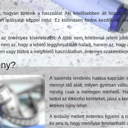
hogyan történik a használat. Aki felelősebben áll hozzá, elő
ában reálisabb képpel indul. Ez különösen fontos kezdőknél, 
az önkényes kísérletezést. A több nem feltétlenül jelent jo
nem az, hogy a lehető leggyorsabban haladj, hanem az, hogy a
m vagy biztos a megfelelő használatban, érdemes szakemberre
ény?
A saxenda rendelés hatása kapcsán s
mennyi idő alatt, milyen gyorsan vált
mindig csak a mérlegen mérhető. Ha
tartod az étkezési kereteket, javul a k
értékes irány lehet.
A testsúly mellett érdemes figyelni a 
és arra is, hogy mennyire fenntartható 