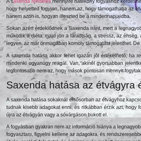
A s
axenda rendelés
mennyire hatékony fogyáshoz kérdésnél 
hogy helyetted fogyjon, hanem az, hogy támogathatja az étv
hanem azon is, hogyan illeszted be a mindennapjaidba.
Sokan azért érdeklődnek a Saxenda iránt, mert a legnagyob
működik a diéta, majd jön a fáradtság, a stressz, az éhség,
legyen, az már önmagában komoly támogatást jelenthet. De et
A saxenda hatása akkor lehet igazán jól értékelhető, ha 
mindenki ugyanúgy reagál. Van, akinél gyorsabban jelentke
legfontosabb nem az, hogy mások pontosan mennyit fogytak, 
Saxenda hatása az étvágyra é
A saxenda hatása sokaknál elsősorban az étvágyhoz kapcsoló
tudnak kisebb adagokat enni, és ritkábban érzik azt, hogy 
újra az étvágyán vagy a sóvárgáson bukott el.
A fogyásban gyakran nem az információ hiánya a legnagyobb a
fogyasztani, figyelni kellene az adagokra, és rendszereseb