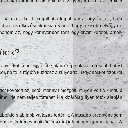
asználat valóban csökkenti az étvágy nyomását, az segíthet
 hatása akkor támogathatja legjobban a fogyási célt, ha a
endszeres étkezési ritmusra és arra, hogy a kisebb étvágy ne
 hanem az, hogy könnyebben tarts egy olyan keretet, amely
tőek?
yítékot látni. Egy előtte-utána kép sokszor erősebb hatást
kkor, ha te is régóta küzdesz a súlyoddal. Ugyanakkor ezekkel
t követett az illető, mennyit mozgott, milyen volt a kiinduló
het, de nem teljes történet. Ha kizárólag ilyen fotók alapján
bb, de stabilabb változás történik. A lassabb eredmény sem
 képeket érdemes motivációnak tekinteni, nem garanciának. A