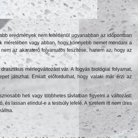
osabb eredmények nem feltétlenül ugyanabban az időpontban
agok méretében vagy abban, hogy könnyebb nemet mondani a
n nem az akaraterő folyamatos feszítése, hanem az, hogy az
rasztikus mérlegváltozást vár. A fogyás biológiai folyamat,
pet játszhat. Emiatt előfordulhat, hogy valaki már érzi az
nosabb heti vagy többhetes távlatban figyelni a változást:
és lassan elindul-e a testsúly lefelé. A türelem itt nem üres
állna.