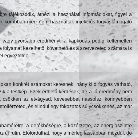
re tájékozódik, átnézi a használati információkat, figyel a
akik korábban még nem használtak injekciós fogyástámogató
bb vagy gyorsabb eredményt, a kapkodás pedig kellemetlen
 folyamat kezelhető, követhető és a szervezeted számára is
l egyeztetni.
okan konkrét számokat keresnek: hány kiló fogyás várható,
ozik a testkép. Ezek érthető kérdések, de a jó eredmény nem
 csökken az étvágyad, kevesebbet nassolsz, könnyebben
ontrollérzeted, és elindul egy fokozatos súlycsökkenés, az már
ruhaméretre, a derékbőségre, a közérzetre, az energiaszintre
az új rutin. Előfordulhat, hogy a mérleg lassabban mozdul, de