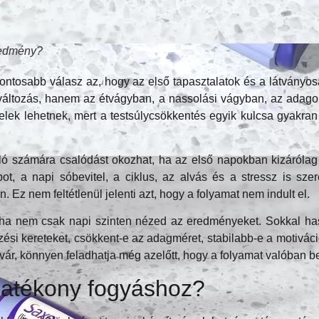
redmény?
fontosabb válasz az, hogy az első tapasztalatok és a látvány
 változás, hanem az étvágyban, a nassolási vágyban, az ad
elek lehetnek, mert a testsúlycsökkentés egyik kulcsa gyakra
ó számára csalódást okozhat, ha az első napokban kizárólag d
t, a napi sóbevitel, a ciklus, az alvás és a stressz is szere
Ez nem feltétlenül jelenti azt, hogy a folyamat nem indult el.
ha nem csak napi szinten nézed az eredményeket. Sokkal hasz
i kereteket, csökkent-e az adagméret, stabilabb-e a motiváció, 
vár, könnyen feladhatja még azelőtt, hogy a folyamat valóban be
hatékony fogyáshoz?