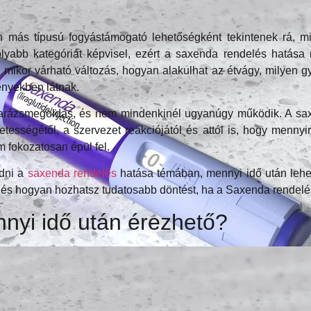
ás típusú fogyástámogató lehetőségként tekintenek rá, mi
omolyabb kategóriát képvisel, ezért a saxenda rendelés hatá
i, mikor várható változás, hogyan alakulhat az étvágy, milyen
nyekben látnak.
rázsmegoldás, és nem mindenkinél ugyanúgy működik. A saxen
etességétől, a szervezet reakciójától és attól is, hogy menn
 fokozatosan épül fel.
udni a
saxenda rendelés
hatása témában, mennyi idő után lehet
 és hogyan hozhatsz tudatosabb döntést, ha a Saxenda rendelé
nyi idő után érezhető?