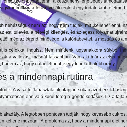
fontos különbséget tenni a készítmény lehetséges támogatása é
ágykontrollt és a testsúlycsökkentést egy tudatosabb életmód
b nehézségük nem az, hogy nem tudják, mit „kellene” enni, h
 az esti túlevés, a hétvégi kilengés, és az egész folyamat újr
től még az étrend minősége, a kalóriabevitel, a mozgás és a na
reális célokkal indulsz. Nem mindenki ugyanakkora súlyból 
zik a változás, másnál lassabban. Van, aki már az első hetek
hanem az, hogy nálad elindul-e egy fenntarthatóbb irány.
s a mindennapi rutinra
dik. A vásárlói tapasztalatok alapján sokan azért érzik hasz
folyamatosan ennivaló körül forog a gondolkodásuk. Ez a fajta 
kadály. A legtöbben pontosan tudják, hogy kevesebb cukros, zsí
ben kellene mozogni. A probléma az, hogy a mindennapi élet nem