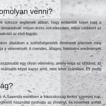
komolyan venni?
ek sokszor segítenek abban, hogy emberibb képet kapj a
kimaradnak: milyen érzés volt elkezdeni, mikor csökkent az
otiváló az első fogyás.
mokon általában a szélsőségesebb élmények jelennek meg
ztja a véleményét. A csendes, átlagos, fokozatos eredmények
asznosabb egy olyan vélemény, amely leírja az időtávot, az
, reálisabb képet kapsz arról, mire lehet számítani. Ez pedig
ság?
ó. A Saxenda esetében a fokozatosság fontos szerepet kap,
felelő használat ronthatja az élményt, és növelheti annak