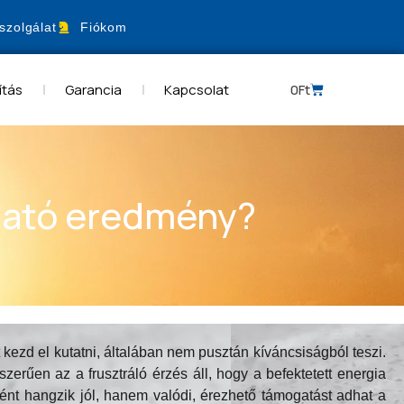
szolgálat
Fiókom
ítás
Garancia
Kapcsolat
0
Ft
tható eredmény?
 kezd el kutatni, általában nem pusztán kíváncsiságból teszi.
zerűen az a frusztráló érzés áll, hogy a befektetett energia
nt hangzik jól, hanem valódi, érezhető támogatást adhat a