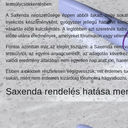
testsúlycsökkentésben.
A Saxenda népszerűsége éppen abból fakad, hogy sokan m
Injekciós készítményként, gyógyszer jellegű háttérrel k
vásárlás előtti kulcskérdés. A legtöbben azt szeretnék tudn
előtte-utána eredmények, amelyeket fórumokon vagy vélemé
Fontos azonban már az elején tisztázni: a Saxenda nem va
testsúlytól, az egyéni anyagcserétől, az adagolás következ
valódi eredmény általában nem egyetlen nap alatt jön, hanem
Ebben a cikkben részletesen végigvesszük, mit érdemes t
sokan, miért nem érdemes kizárólag fórumokra hagyatkozni,
Saxenda rendelés hatása men