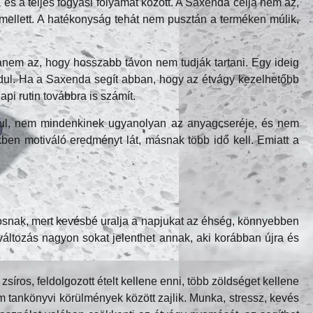
s a teljes fogyási folyamat között. A Saxenda célja nem az,
 mellett. A hatékonyság tehát nem pusztán a terméken múlik,
anem az, hogy hosszabb távon nem tudják tartani. Egy ideig
aindul. Ha a Saxenda segít abban, hogy az étvágy kezelhetőbb
pi rutin továbbra is számít.
indul, nem mindenkinek ugyanolyan az anyagcseréje, és nem
ben motiváló eredményt lát, másnak több idő kell. Emiatt a
nosnak, mert kevésbé uralja a napjukat az éhség, könnyebben
változás nagyon sokat jelenthet annak, aki korábban újra és
ros, feldolgozott ételt kellene enni, több zöldséget kellene
 tankönyvi körülmények között zajlik. Munka, stressz, kevés