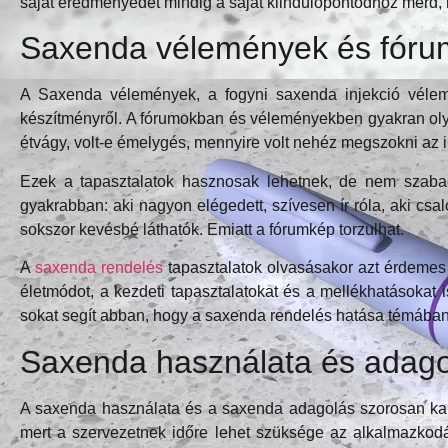
saját eredményedet mindig a saját kiindulópontodhoz mérd, 
Saxenda vélemények és fórum
A Saxenda vélemények, a fogyni saxenda injekció vélem
készítményről. A fórumokban és véleményekben gyakran olya
étvágy, volt-e émelygés, mennyire volt nehéz megszokni az in
Ezek a tapasztalatok hasznosak lehetnek, de nem szaba
gyakrabban: aki nagyon elégedett, szívesen ír róla, aki cs
sokszor kevésbé láthatók. Emiatt a fórumkép torzulhat.
A
saxenda rendelés
tapasztalatok olvasásakor azt érdemes 
életmódot, a kezdeti tapasztalatokat és a mellékhatásokat is
sokat segít abban, hogy a saxenda rendelés hatása témában n
Saxenda használata és adagol
A saxenda használata és a saxenda adagolás szorosan kapc
mert a szervezetnek időre lehet szüksége az alkalmazkodá