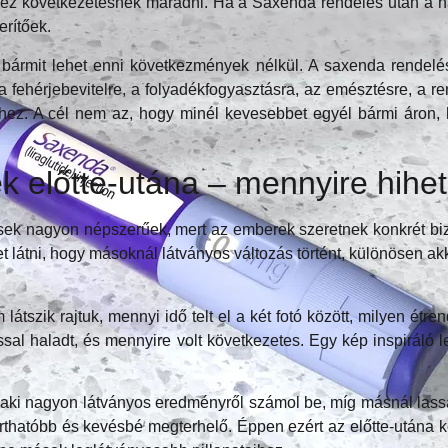
ehéz következetesnek maradni. Ha a Saxenda rendelés után a h
rítőek.
 bármit lehet enni következmények nélkül. A saxenda rendelés
 fehérjebevitelre, a folyadékfogyasztásra, az emésztésre, a r
hez. A cél nem az, hogy minél kevesebbet egyél bármi áron,
 előtte-utána – mennyire hihe
ek nagyon népszerűek, mert az emberek szeretnek konkrét bizon
t látni, hogy másoknál látványos változás történt, különösen a
zik rajtuk, mennyi idő telt el a két fotó között, milyen étrende
al haladt, és mennyire volt következetes. Egy kép inspiráló le
laki nagyon látványos eredményről számol be, míg másnál lassa
ntarthatóbb és kevésbé megterhelő. Éppen ezért az előtte-utána