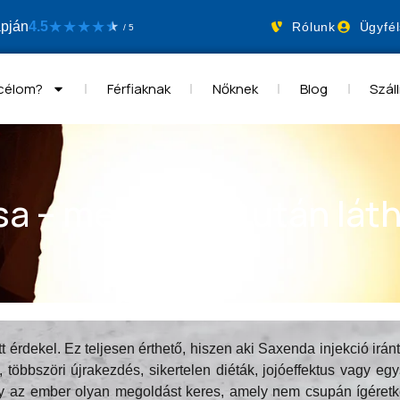
★
★
★
★
apján
4.5
★
★
Rólunk
Ügyfél
/ 5
 célom?
Férfiaknak
Nőknek
Blog
Száll
a – mennyi idő után lá
 érdekel. Ez teljesen érthető, hiszen aki Saxenda injekció iránt
többszöri újrakezdés, sikertelen diéták, jojóeffektus vagy egys
y az ember olyan megoldást keres, amely nem csupán ígéretké