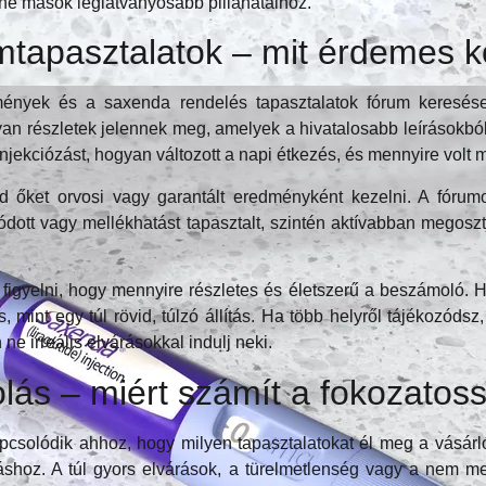
ne mások leglátványosabb pillanataihoz.
tapasztalatok – mit érdemes 
ények és a saxenda rendelés tapasztalatok fórum keresés
n részletek jelennek meg, amelyek a hivatalosabb leírásokból 
jekciózást, hogyan változott a napi étkezés, és mennyire volt m
d őket orvosi vagy garantált eredményként kezelni. A fóru
alódott vagy mellékhatást tapasztalt, szintén aktívabban megos
figyelni, hogy mennyire részletes és életszerű a beszámoló. H
, mint egy túl rövid, túlzó állítás. Ha több helyről tájékozódsz
e irreális elvárásokkal indulj neki.
ás – miért számít a fokozatos
solódik ahhoz, hogy milyen tapasztalatokat él meg a vásárl
shoz. A túl gyors elvárások, a türelmetlenség vagy a nem meg