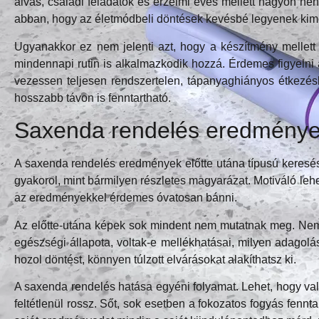
alvás, családi feladatok és érzelmi evés mellett nagyon n
abban, hogy az életmódbeli döntések kevésbé legyenek kime
Ugyanakkor ez nem jelenti azt, hogy a készítmény mellett
mindennapi rutin is alkalmazkodik hozzá. Érdemes figyelni a
vezessen teljesen rendszertelen, tápanyaghiányos étkezés
hosszabb távon is fenntartható.
Saxenda rendelés eredmények
A saxenda rendelés eredmények előtte utána típusú keresés
gyakorol, mint bármilyen részletes magyarázat. Motiváló lehe
az eredményekkel érdemes óvatosan bánni.
Az előtte-utána képek sok mindent nem mutatnak meg. Nem láts
egészségi állapota, voltak-e mellékhatásai, milyen adagoláss
hozol döntést, könnyen túlzott elvárásokat alakíthatsz ki.
A saxenda rendelés hatása egyéni folyamat. Lehet, hogy va
feltétlenül rossz. Sőt, sok esetben a fokozatos fogyás fen