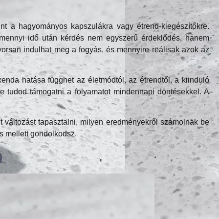
nt a hagyományos kapszulákra vagy étrend-kiegészítőkre.
sa mennyi idő után kérdés nem egyszerű érdeklődés, hanem
 gyorsan indulhat meg a fogyás, és mennyire reálisak azok az
da hatása függhet az életmódtól, az étrendtől, a kiinduló
yire tudod támogatni a folyamatot mindennapi döntésekkel. A
 változást tapasztalni, milyen eredményekről számolnak be
s mellett gondolkodsz.