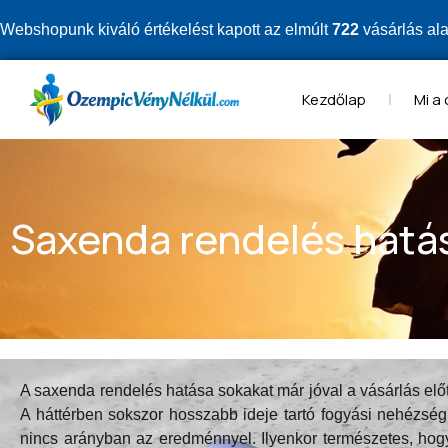
Webshopunk kiváló értékelést kapott az elmúlt
722
vásárlás al
Kezdőlap
Mi a
Saxenda rendelés hatás
A saxenda rendelés hatása sokakat már jóval a vásárlás előtt
A háttérben sokszor hosszabb ideje tartó fogyási nehézség, 
nincs arányban az eredménnyel. Ilyenkor természetes, hog