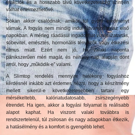
reakciók és a hosszabb távú következetesség szintjén
válhat értelmezhetővé.
Sokan akkor csalódnak, amikor túl gyors eredményt
várnak. A fogyás nem mindig indul látványosan az első
napokban. A mérleg ráadásul ingadozhat vízvisszatartás,
sóbevitel, emésztés, hormonális tényezők vagy étkezési
ritmus miatt. Ezért nem jó, ha valaki naponta
pánikszerűen méri magát, és néhány nap alapján dönt
arról, hogy „működik-e” valami.
A Slimtop rendelés mennyire hatékony fogyáshoz
kérdésnél inkább azt érdemes nézni, hogy a készítmény
mellett sikerül-e következetesebben tartani egy
mérsékeltebb, kalóriatudatosabb, zsírszegényebb
étrendet. Ha igen, akkor a fogyási folyamat is reálisabb
alapot kaphat. Ha viszont valaki továbbra is
rendszertelenül, túl zsírosan és nagy adagokban étkezik,
a hatásélmény és a komfort is gyengébb lehet.