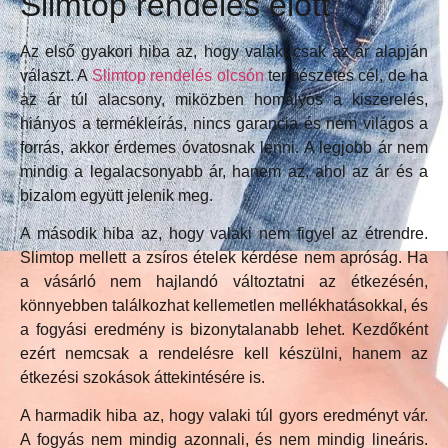
Slimtop rendelés előtt
Az első gyakori hiba az, hogy valaki csak az ár alapján
választ. A
Slimtop rendelés olcsón
természetes cél, de ha
az ár túl alacsony, miközben homályos a kiszerelés,
hiányos a termékleírás, nincs garancia és nem világos a
forrás, akkor érdemes óvatosnak lenni. A legjobb ár nem
mindig a legalacsonyabb ár, hanem az, ahol az ár és a
bizalom együtt jelenik meg.
A második hiba az, hogy valaki nem figyel az étrendre.
Slimtop mellett a zsíros ételek kérdése nem apróság. Ha
a vásárló nem hajlandó változtatni az étkezésén,
könnyebben találkozhat kellemetlen mellékhatásokkal, és
a fogyási eredmény is bizonytalanabb lehet. Kezdőként
ezért nemcsak a rendelésre kell készülni, hanem az
étkezési szokások áttekintésére is.
A harmadik hiba az, hogy valaki túl gyors eredményt vár.
A fogyás nem mindig azonnali, és nem mindig lineáris.