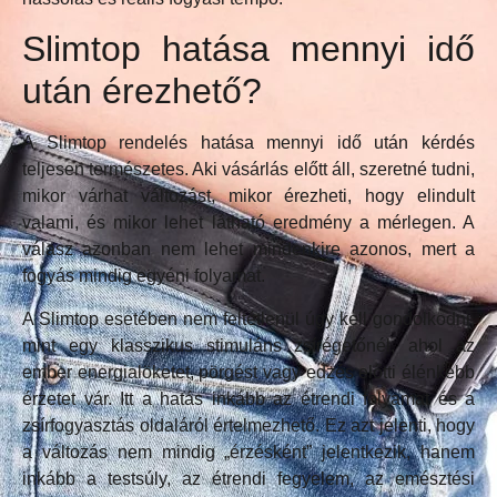
Slimtop hatása mennyi idő
után érezhető?
A Slimtop rendelés hatása mennyi idő után kérdés
teljesen természetes. Aki vásárlás előtt áll, szeretné tudni,
mikor várhat változást, mikor érezheti, hogy elindult
valami, és mikor lehet látható eredmény a mérlegen. A
válasz azonban nem lehet mindenkire azonos, mert a
fogyás mindig egyéni folyamat.
A Slimtop esetében nem feltétlenül úgy kell gondolkodni,
mint egy klasszikus stimuláns zsírégetőnél, ahol az
ember energialöketet, pörgést vagy edzés előtti élénkebb
érzetet vár. Itt a hatás inkább az étrendi folyamat és a
zsírfogyasztás oldaláról értelmezhető. Ez azt jelenti, hogy
a változás nem mindig „érzésként” jelentkezik, hanem
inkább a testsúly, az étrendi fegyelem, az emésztési