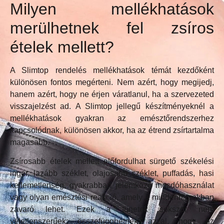
Milyen mellékhatások
merülhetnek fel zsíros
ételek mellett?
A Slimtop rendelés mellékhatások témát kezdőként
különösen fontos megérteni. Nem azért, hogy megijedj,
hanem azért, hogy ne érjen váratlanul, ha a szervezeted
visszajelzést ad. A Slimtop jellegű készítményeknél a
mellékhatások gyakran az emésztőrendszerhez
kapcsolódnak, különösen akkor, ha az étrend zsírtartalma
magasabb.
Zsírosabb ételek mellett előfordulhat sürgető székelési
inger, lazább széklet, olajosabb széklet, puffadás, hasi
kellemetlenség, gyakrabban jelentkező mosdóhasználat
vagy olyan emésztési reakció, amely a mindennapokban
zavaró lehet. Ezek a tünetek sokszor nem
véletlenszerűek: összefügghetnek azzal, hogy az