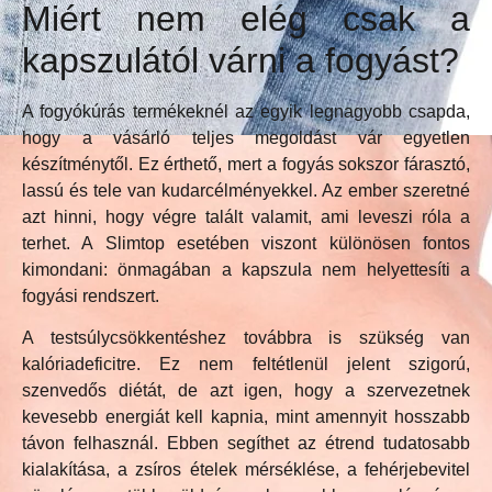
Miért nem elég csak a
kapszulától várni a fogyást?
A fogyókúrás termékeknél az egyik legnagyobb csapda,
hogy a vásárló teljes megoldást vár egyetlen
készítménytől. Ez érthető, mert a fogyás sokszor fárasztó,
lassú és tele van kudarcélményekkel. Az ember szeretné
azt hinni, hogy végre talált valamit, ami leveszi róla a
terhet. A Slimtop esetében viszont különösen fontos
kimondani: önmagában a kapszula nem helyettesíti a
fogyási rendszert.
A testsúlycsökkentéshez továbbra is szükség van
kalóriadeficitre. Ez nem feltétlenül jelent szigorú,
szenvedős diétát, de azt igen, hogy a szervezetnek
kevesebb energiát kell kapnia, mint amennyit hosszabb
távon felhasznál. Ebben segíthet az étrend tudatosabb
kialakítása, a zsíros ételek mérséklése, a fehérjebevitel