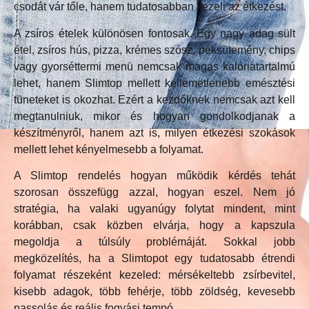
csodát vár tőle, hanem tudatosabban kezeli az étkezést.
A zsíros ételek különösen fontosak. Egy nagy adag sült
étel, zsíros hús, pizza, krémes szósz, péksütemény, chips
vagy gyorséttermi menü nemcsak magas kalóriatartalmú
lehet, hanem Slimtop mellett kellemetlenebb emésztési
tüneteket is okozhat. Ezért a kezdőknek nemcsak azt kell
megtanulniuk, mikor és hogyan gondolkodjanak a
készítményről, hanem azt is, milyen étkezési szokások
mellett lehet kényelmesebb a folyamat.
A Slimtop rendelés hogyan működik kérdés tehát
szorosan összefügg azzal, hogyan eszel. Nem jó
stratégia, ha valaki ugyanúgy folytat mindent, mint
korábban, csak közben elvárja, hogy a kapszula
megoldja a túlsúly problémáját. Sokkal jobb
megközelítés, ha a Slimtopot egy tudatosabb étrendi
folyamat részeként kezeled: mérsékeltebb zsírbevitel,
kisebb adagok, több fehérje, több zöldség, kevesebb
nassolás és reális fogyási tempó.