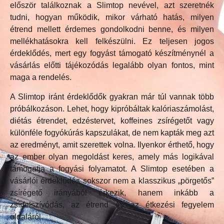
először találkoznak a Slimtop nevével, azt szeretnék
tudni, hogyan működik, mikor várható hatás, milyen
étrend mellett érdemes gondolkodni benne, és milyen
mellékhatásokra kell felkészülni. Ez teljesen jogos
érdeklődés, mert egy fogyást támogató készítménynél a
vásárlás előtti tájékozódás legalább olyan fontos, mint
maga a rendelés.
A Slimtop iránt érdeklődők gyakran már túl vannak több
próbálkozáson. Lehet, hogy kipróbáltak kalóriaszámolást,
diétás étrendet, edzéstervet, koffeines zsírégetőt vagy
különféle fogyókúrás kapszulákat, de nem kapták meg azt
az eredményt, amit szerettek volna. Ilyenkor érthető, hogy
az ember olyan megoldást keres, amely más logikával
támogatja a fogyási folyamatot. A Slimtop esetében a
vásárlói érdeklődés sokszor nem a klasszikus „pörgetős”
zsírégető irányából érkezik, hanem inkább a
zsírfelszívódás, az étrend és az étkezési fegyelem
oldaláról.