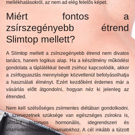
mellékhatásokról, az nem ad elég felelős képet.
Miért fontos a
zsírszegényebb étrend
Slimtop mellett?
A Slimtop mellett a zsírszegényebb étrend nem divatos
tanács, hanem logikus alap. Ha a készítmény működési
gondolata a táplálékkal bevitt zsírhoz kapcsolódik, akkor
a zsírfogyasztás mennyisége közvetlenül befolyásolhatja
a használati élményt. Ezért kezdőként érdemes már a
vásárlás előtt átgondolni, hogyan néz ki jelenleg az
étrended.
Nem kell szélsőséges zsírmentes diétában gondolkodni.
A szervezetnek szüksége van egészséges zsírokra is,
például bizonyos hormonális, idegrendszeri és
vitaminfelszívódási folyamatokhoz. A cél inkább a túlzott