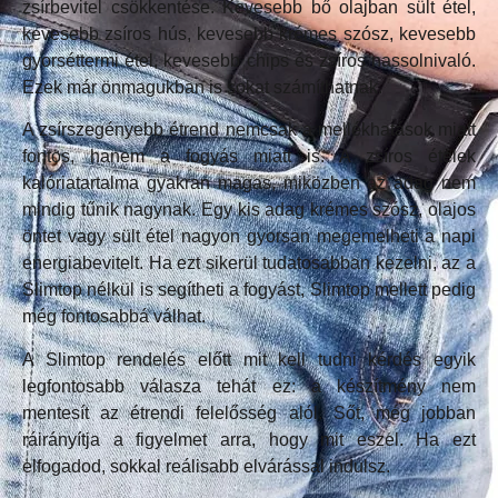
zsírbevitel csökkentése. Kevesebb bő olajban sült étel,
kevesebb zsíros hús, kevesebb krémes szósz, kevesebb
gyorséttermi étel, kevesebb chips és zsíros nassolnivaló.
Ezek már önmagukban is sokat számíthatnak.
A zsírszegényebb étrend nemcsak a mellékhatások miatt
fontos, hanem a fogyás miatt is. A zsíros ételek
kalóriatartalma gyakran magas, miközben az adag nem
mindig tűnik nagynak. Egy kis adag krémes szósz, olajos
öntet vagy sült étel nagyon gyorsan megemelheti a napi
energiabevitelt. Ha ezt sikerül tudatosabban kezelni, az a
Slimtop nélkül is segítheti a fogyást, Slimtop mellett pedig
még fontosabbá válhat.
A Slimtop rendelés előtt mit kell tudni kérdés egyik
legfontosabb válasza tehát ez: a készítmény nem
mentesít az étrendi felelősség alól. Sőt, még jobban
ráirányítja a figyelmet arra, hogy mit eszel. Ha ezt
elfogadod, sokkal reálisabb elvárással indulsz.