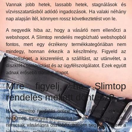
Vannak jobb hetek, lassabb hetek, stagnálások és
vízvisszatartásból adódó ingadozások. Ha valaki néhány
nap alapján ítél, könnyen rossz következtetést von le.
A negyedik hiba az, hogy a vásárló nem ellenőrzi a
webshopot. A Slimtop rendelés megbízható webshopból
fontos, mert egy érzékeny termékkategóriában nem
mindegy, honnan érkezik a készítmény. Figyeld az
eredetiséget, a kiszerelést, a szállítást, az utánvétet, a
diszkrét csomagolást és az ügyfélszolgálatot. Ezek együtt
adnak erősebb döntési alapot.
Mire figyelj, ha Slimtop
rendelés mellett döntesz?
Ha a Slimtop rendelés online mellett döntesz, elsőként
nézd meg, mennyire részletes a termékleírás. Egy jó oldal
nemcsak vásárlásra ösztönöz, hanem segít megérteni a