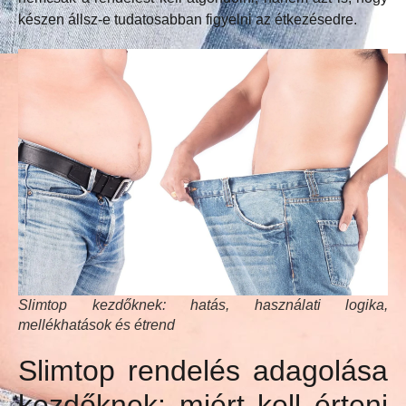
készen állsz-e tudatosabban figyelni az étkezésedre.
Slimtop kezdőknek: hatás, használati logika,
mellékhatások és étrend
Slimtop rendelés adagolása
kezdőknek: miért kell érteni