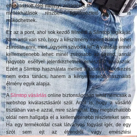
elfogyasztott étel mennyi zsiradékot tartalmazott. Ezért a
mellékhatások részben figyelmeztető jelként is
működhetnek.
Ez az a pont, ahol sok kezdő félreérti a Slimtop logikáját.
Nem arról van szó, hogy a készítmény mellett bátran lehet
zsírosan enni, mert „úgysem szívódik fel”. A valóság ennél
kellemetlenebb lehet: minél zsírosabb az étrend, annál
nagyobb eséllyel jelentkezhetnek emésztési panaszok.
Ezért a Slimtop használata mellett a tudatosabb étkezés
nem extra tanács, hanem a kényelmesebb használati
élmény egyik alapja.
A
Slimtop vásárlás
online biztonságosan tehát nemcsak a
webshop kiválasztásáról szól. Arról is, hogy a vásárló
tisztában van-e azzal, mire számíthat. Egy megbízhatóbb
oldal nem hallgatja el a kellemetlenebb részleteket sem.
Ha egy termékoldal csak látványos fogyást ígér, de egy
szót sem ejt az étrendről vagy emésztési