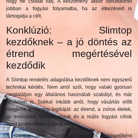
hogy ne csodát várj. A készítmény akkor illeszkedhet
jobban a fogyási folyamatba, ha az étkezésed is
támogatja a célt.
Konklúzió: Slimtop
kezdőknek – a jó döntés az
étrend megértésével
kezdődik
A Slimtop rendelés adagolása kezdőknek nem egyszerű
technikai kérdés. Nem arról szól, hogy valaki gyorsan
megtaláljon egy általános használati szabályt, és már
rendeljen is. Sokkal inkább arról, hogy vásárlás előtt
megértse a Slimtop logikáját: az étrend, a zsíros ételek,
az emésztési mellékhatások és a reális fogyási célok
mind fontos részei a döntésnek.
A Slimtop nem klasszikus pörgetős zsírégetőként