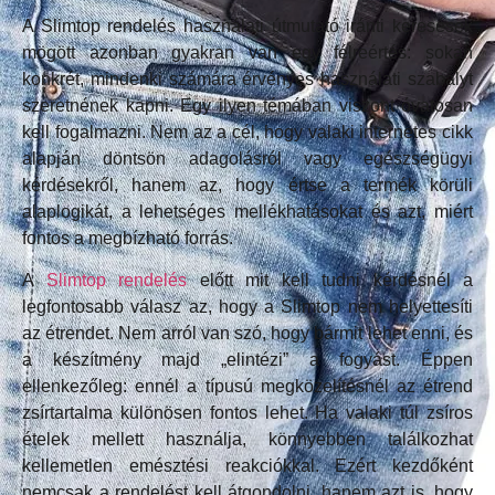
A Slimtop rendelés használati útmutató iránti keresések
mögött azonban gyakran van egy félreértés: sokan
konkrét, mindenki számára érvényes használati szabályt
szeretnének kapni. Egy ilyen témában viszont óvatosan
kell fogalmazni. Nem az a cél, hogy valaki internetes cikk
alapján döntsön adagolásról vagy egészségügyi
kérdésekről, hanem az, hogy értse a termék körüli
alaplogikát, a lehetséges mellékhatásokat és azt, miért
fontos a megbízható forrás.
A
Slimtop rendelés
előtt mit kell tudni kérdésnél a
legfontosabb válasz az, hogy a Slimtop nem helyettesíti
az étrendet. Nem arról van szó, hogy bármit lehet enni, és
a készítmény majd „elintézi” a fogyást. Éppen
ellenkezőleg: ennél a típusú megközelítésnél az étrend
zsírtartalma különösen fontos lehet. Ha valaki túl zsíros
ételek mellett használja, könnyebben találkozhat
kellemetlen emésztési reakciókkal. Ezért kezdőként
nemcsak a rendelést kell átgondolni, hanem azt is, hogy