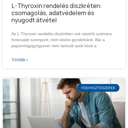
L-Thyroxin rendelés diszkréten:
csomagolás, adatvédelem és
nyugodt átvétel
Az L-Thyroxin rendelés diszkréten sok vásárló számára
fontosabb szempont, mint elsőre gondolnánk. Bár a
pajzsmirigygyógyszer nem tartozik azok közé a
TOVÁBB »
FOGYASZTÓSZEREK