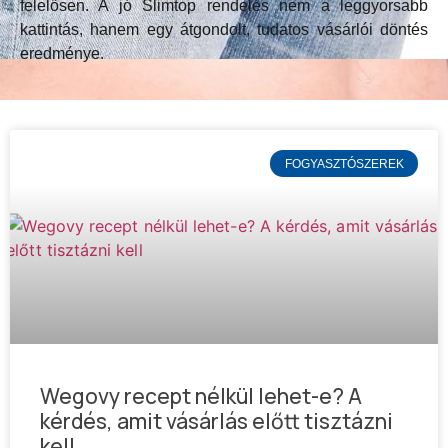
felelősen. A jó Slimtop rendelés nem a leggyorsabb
kattintás, hanem egy átgondolt, tudatos vásárlói döntés
eredménye.
FOGYASZTÓSZEREK
Wegovy recept nélkül lehet-e? A
kérdés, amit vásárlás előtt tisztázni
kell