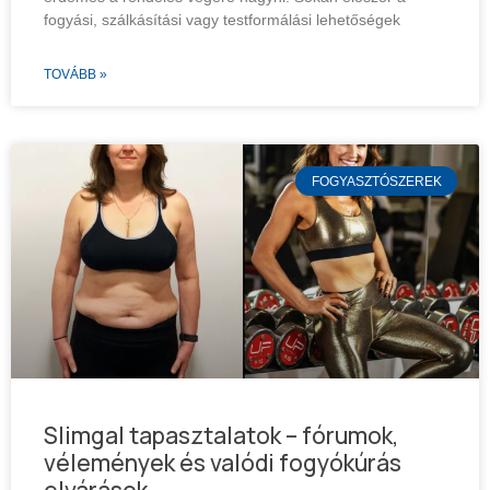
fogyási, szálkásítási vagy testformálási lehetőségek
TOVÁBB »
FOGYASZTÓSZEREK
Slimgal tapasztalatok – fórumok,
vélemények és valódi fogyókúrás