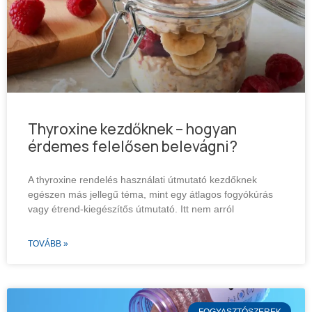
Thyroxine kezdőknek – hogyan
érdemes felelősen belevágni?
A thyroxine rendelés használati útmutató kezdőknek
egészen más jellegű téma, mint egy átlagos fogyókúrás
vagy étrend-kiegészítős útmutató. Itt nem arról
TOVÁBB »
FOGYASZTÓSZEREK