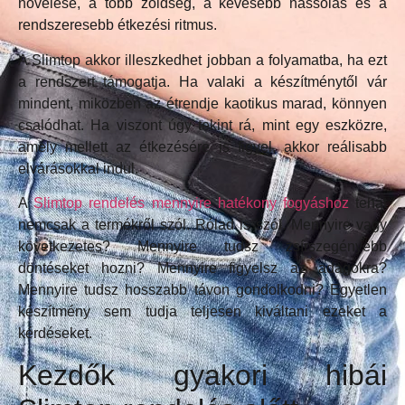
növelése, a több zöldség, a kevesebb nassolás és a
rendszeresebb étkezési ritmus.
A Slimtop akkor illeszkedhet jobban a folyamatba, ha ezt
a rendszert támogatja. Ha valaki a készítménytől vár
mindent, miközben az étrendje kaotikus marad, könnyen
csalódhat. Ha viszont úgy tekint rá, mint egy eszközre,
amely mellett az étkezésére is figyel, akkor reálisabb
elvárásokkal indul.
A
Slimtop rendelés mennyire hatékony fogyáshoz
tehát
nemcsak a termékről szól. Rólad is szól. Mennyire vagy
következetes? Mennyire tudsz zsírszegényebb
döntéseket hozni? Mennyire figyelsz az adagokra?
Mennyire tudsz hosszabb távon gondolkodni? Egyetlen
készítmény sem tudja teljesen kiváltani ezeket a
kérdéseket.
Kezdők gyakori hibái