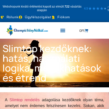
Webshopunk kiváló értékelést kapott az elmúlt
722
vásárlás
/
★
★
★
★
4.5
★
★
alapján
5
Rólunk
Ügyfélszolgálat
Fiókom
0
Ft
Slimtop kezdőknek:
hatás, használati
logika, mellékhatások
és étrend
A
Slimtop rendelés
adagolása kezdőknek olyan téma,
amelyet nem érdemes felszínesen kezelni. Sokan, akik