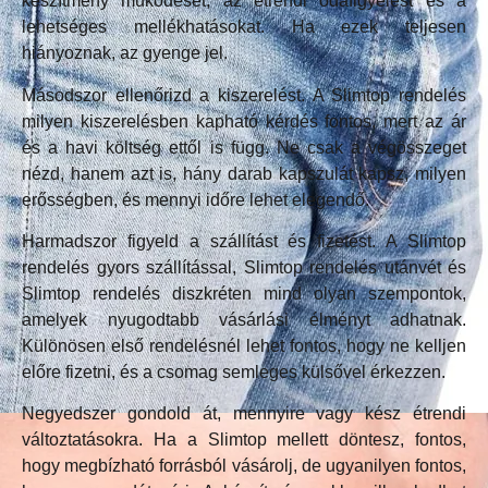
készítmény működését, az étrendi odafigyelést és a
lehetséges mellékhatásokat. Ha ezek teljesen
hiányoznak, az gyenge jel.
Másodszor ellenőrizd a kiszerelést. A Slimtop rendelés
milyen kiszerelésben kapható kérdés fontos, mert az ár
és a havi költség ettől is függ. Ne csak a végösszeget
nézd, hanem azt is, hány darab kapszulát kapsz, milyen
erősségben, és mennyi időre lehet elegendő.
Harmadszor figyeld a szállítást és fizetést. A Slimtop
rendelés gyors szállítással, Slimtop rendelés utánvét és
Slimtop rendelés diszkréten mind olyan szempontok,
amelyek nyugodtabb vásárlási élményt adhatnak.
Különösen első rendelésnél lehet fontos, hogy ne kelljen
előre fizetni, és a csomag semleges külsővel érkezzen.
Negyedszer gondold át, mennyire vagy kész étrendi
változtatásokra. Ha a Slimtop mellett döntesz, fontos,
hogy megbízható forrásból vásárolj, de ugyanilyen fontos,