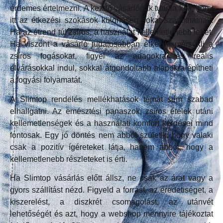
érdemes értelmezni. A kezdő vásárlónak tudnia kell, hogy
itt az étkezési szokások különösen sokat számíthatnak.
Ha az étrend túl zsíros, a használat kellemetlenebb lehet.
Ha viszont a vásárló tudatosabban étkezik, mérsékli a
zsíros fogásokat, figyel az adagokra és reális
elvárásokkal indul, sokkal átgondoltabb alapokra építheti
a fogyási folyamatát.
A Slimtop rendelés mellékhatások témát sem szabad
elhallgatni. Az emésztési panaszok, zsíros ételek utáni
kellemetlenségek és a használati komfort kérdései mind
fontosak. Egy jó döntés nem abból születik, hogy valaki
csak a pozitív ígéreteket látja, hanem abból, hogy a
kellemetlenebb részleteket is érti.
Ha Slimtop vásárlás előtt állsz, ne csak az árat vagy a
gyors szállítást nézd. Figyeld a forrást, az eredetiséget, a
kiszerelést, a diszkrét csomagolást, az utánvét
lehetőségét és azt, hogy a webshop mennyire tájékoztat