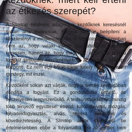
az étkezés szerepét?
A Slimtop rendelés adagolása kezdőknek keresésnél
sokan arra kíváncsiak, hogyan kellene beépíteni a
készítményt a mindennapokba. A legfontosabb azonban
nem az, hogy valaki vakon egy általános szabályt
keressen, hanem az, hogy megértse: a Slimtop jellegű
fogyást támogató készítményeknél az étkezés szerepe
központi. Ez nem egy olyan irány, amely mellett teljesen
mindegy, mit eszel.
Kezdőként sokan azt várják, hogy a termék önmagában
elindítja a fogyást. Ez a gondolkodás érthető, de
veszélyesen leegyszerűsítő. A testsúlycsökkentés mindig
több tényező együttese: étrend, kalóriabevitel, mozgás,
folyadékfogyasztás, alvás, stressz, emésztés és
következetesség. A Slimtop akkor illeszthető be
értelmesebben ebbe a folyamatba, ha az ember nem