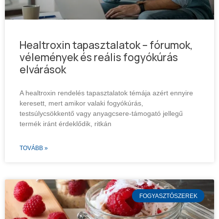
Healtroxin tapasztalatok – fórumok,
vélemények és reális fogyókúrás
elvárások
A healtroxin rendelés tapasztalatok témája azért ennyire
keresett, mert amikor valaki fogyókúrás,
testsúlycsökkentő vagy anyagcsere-támogató jellegű
termék iránt érdeklődik, ritkán
TOVÁBB »
FOGYASZTÓSZEREK