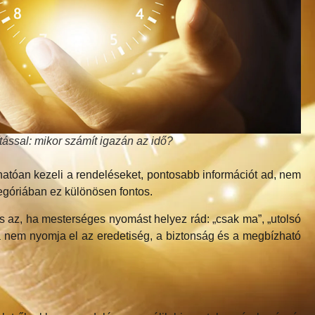
tással: mikor számít igazán az idő?
thatóan kezeli a rendeléseket, pontosabb információt ad, nem
egóriában ez különösen fontos.
s az, ha mesterséges nyomást helyez rád: „csak ma”, „utolsó
ha nem nyomja el az eredetiség, a biztonság és a megbízható