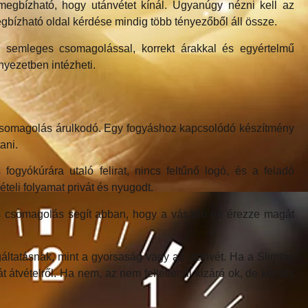
egbízható, hogy utánvétet kínál. Ugyanúgy nézni kell az
 megbízható oldal kérdése mindig több tényezőből áll össze.
l, semleges csomagolással, korrekt árakkal és egyértelmű
nyezetben intézheti.
a csomagolás árulkodó. Egy fogyáshoz kapcsolódó készítmény
ani.
ogyókúrára utaló felirat, nincs feltűnő logó, és a feladó
teli folyamat privát és nyugodt.
s csomagolás segít abban, hogy a vásárló ne érezze magát
áltatásnak, mint a gyorsaság vagy az utánvét. Ha a Slimtop
 átvételről. Ha nem, az nem feltétlenül kizáró ok, de kérdés