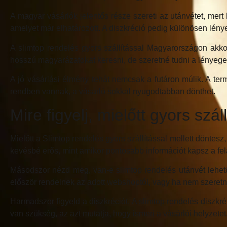
A magyar vásárlók jelentős része szereti az utánvétet, mert
amelyet már elhatározott. A diszkréció pedig különösen lény
A slimtop rendelés gyors szállítással Magyarországon akko
hosszú magyarázatokat keresni, de szeretné tudni a lényeget
A jó vásárlási élmény tehát nemcsak a futáron múlik. A term
rendben vannak, a vásárló sokkal nyugodtabban dönthet.
Mire figyelj, mielőtt gyors szá
Mielőtt a Slimtop rendelés gyors szállítással mellett döntes
kevésbé erős, mint amikor pontosabb információt kapsz a fel
Másodszor nézd meg, van-e slimtop rendelés utánvét lehet
először rendelnek az adott webshoptól, vagy ha nem szeretné
Harmadszor figyeld a diszkréciót. A slimtop rendelés diszk
van szükség, az azt mutatja, hogy ismeri a vásárlói helyzetet