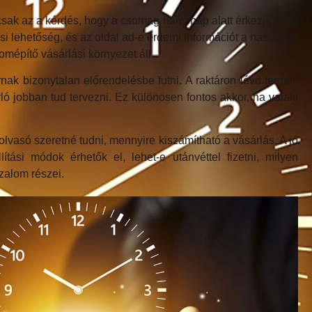
ak az a kérdés, hogy a csomag hány nap alatt érkezik meg.
i lehetőség, és az oldal ad-e érdemi információt a használat
lomépítő vásárlási környezet áll.
nak bizonytalan előrendelésbe futni. A raktáron lévő termék
ló jobban tud tervezni. Ez különösen fontos akkor, ha valaki
olvasó szeretné tudni, mennyire kiszámítható a vásárlás. A jó
si módok érhetők el, lehet-e utánvéttel fizetni, milyen
zalom részei.