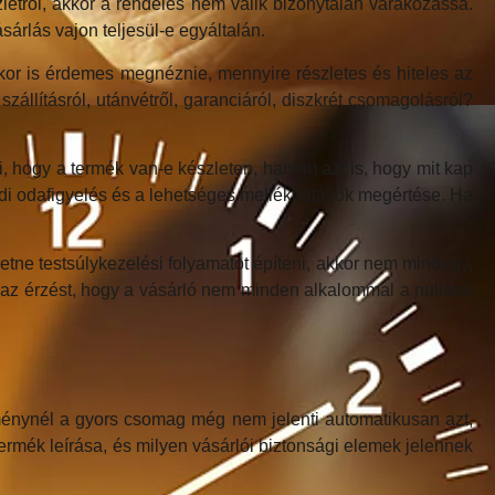
zletről, akkor a rendelés nem válik bizonytalan várakozássá.
árlás vajon teljesül-e egyáltalán.
kor is érdemes megnéznie, mennyire részletes és hiteles az
zállításról, utánvétről, garanciáról, diszkrét csomagolásról?
dni, hogy a termék van-e készleten, hanem azt is, hogy mit kap
endi odafigyelés és a lehetséges mellékhatások megértése. Ha
etne testsúlykezelési folyamatot építeni, akkor nem mindegy,
t az érzést, hogy a vásárló nem minden alkalommal a nulláról
tménynél a gyors csomag még nem jelenti automatikusan azt,
rmék leírása, és milyen vásárlói biztonsági elemek jelennek