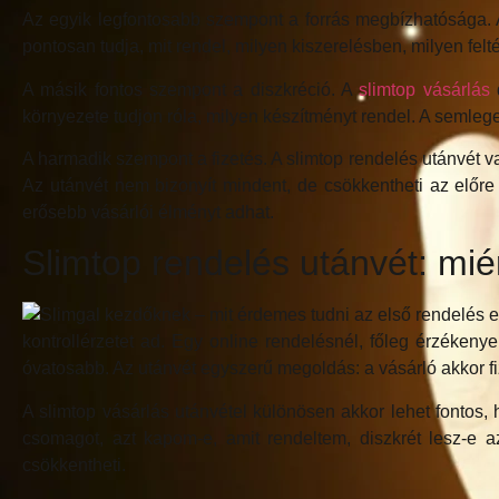
Az egyik legfontosabb szempont a forrás megbízhatósága. A
pontosan tudja, mit rendel, milyen kiszerelésben, milyen felt
A másik fontos szempont a diszkréció. A
slimtop vásárlás
d
környezete tudjon róla, milyen készítményt rendel. A semle
A harmadik szempont a fizetés. A slimtop rendelés utánvét va
Az utánvét nem bizonyít mindent, de csökkentheti az előre 
erősebb vásárlói élményt adhat.
Slimtop rendelés utánvét: mié
kontrollérzetet ad. Egy online rendelésnél, főleg érzéken
óvatosabb. Az utánvét egyszerű megoldás: a vásárló akkor f
A slimtop vásárlás utánvétel különösen akkor lehet fontos,
csomagot, azt kapom-e, amit rendeltem, diszkrét lesz-e a
csökkentheti.