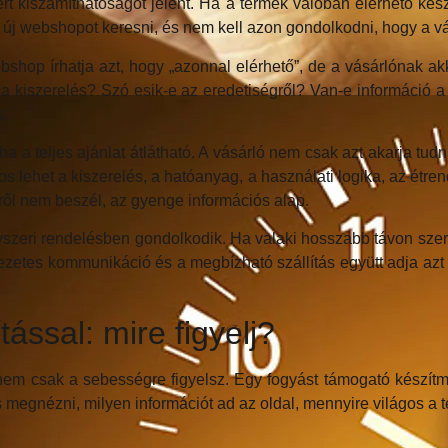
rt kiszámíthatóságot jelent. Ha a termék valóban elérhető kés
l új webshopot keresni, és nem kell azon gondolkodni, hogy a vás
op írhatja azt, hogy „azonnal elérhető”, de a vásárlónak ak
 kiszerelés? Szó esik-e az eredetiségről? Van-e információ a s
s.
 ha a teljes ajánlat átlátható. A vásárló nem csak azt akarja tu
s lehet a kiszerelés, a hatóanyag, a használati logika, az étr
ről nem beszél, az gyenge információs alap.
gyszeri rendelésben gondolkodik. Ha valaki hosszabb távon szer
etkezetes kommunikáció és a megbízható szállítás együtt adja az
tással: mire figyelj?
ha nem csak a sebességre figyelsz. Egy fogyást támogató készí
gnézni, milyen információt ad az oldal, mennyire világos a te