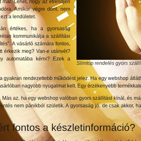
lt már. Lehet, hogy az étrendjén
odóra. Amikor végre dönt, nem
zt a lendületet.
azán értékes, ha a gyorsaság
rétan kommunikálja a szállítási
ítés”. A vásárló számára fontos,
att érkezik meg? Van-e utánvét?
gy automatába kérni? Ezek a
Slimtop rendelés gyors szállí
ztika gyakran rendezettebb működést jelez. Ha egy webshop átlá
 vásárlóban nagyobb nyugalmat kelt. Egy érzékenyebb termékkat
 Más az, ha egy webshop valóban gyors szállítást kínál, és má
döntés nem pánikból születik. A gyorsaság jó, de csak akkor, 
ért fontos a készletinformáció?