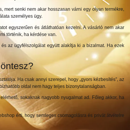
tos, mert senki nem akar hosszasan várni egy olyan termékre,
nálata személyes ügy.
atot egyszerűen és átláthatóan kezelni. A vásárló nem akar
mi történik, ha kérdése van.
és az ügyfélszolgálat együtt alakítja ki a bizalmat. Ha ezek
 döntesz?
oztatója. Ha csak annyi szerepel, hogy „gyors kézbesítés”, az
gbízhatóbb oldal nem hagy teljes bizonytalanságban.
 elérhető, sokaknak nagyobb nyugalmat ad. Főleg akkor, ha
ebshop érti, hogy semleges csomagolásra és privát átvételre