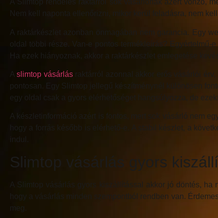
A Slimtop rendelés raktárról sok vásárlónak azért vonzó, me
Nem kell naponta ellenőrizni, mikor kerül feladásra, nem kel
A raktárkészlet azonban önmagában nem garancia. Egy websh
oldal többi része. Van-e pontos termékleírás? Egyértelmű-e a
Ha ezek hiányoznak, akkor a raktárkészlet emlegetése kevé
A
slimtop vásárlás
raktárról azonnal akkor erős vásárlói érv,
pontosan. Egy Slimtop jellegű készítménynél különösen fonto
egy oldal csak a gyors elérhetőséget hangsúlyozza, de ezek
A készletinformáció azért is fontos, mert sok vásárló nem e
hogy a forrás később is elérhető-e. A stabil készlet, a köv
indul.
Slimtop vásárlás gyors kiszállí
A Slimtop vásárlás gyors kiszállítással akkor jó döntés, 
hogy a vásárlás minden szempontból rendben van. Érdemes me
meg.