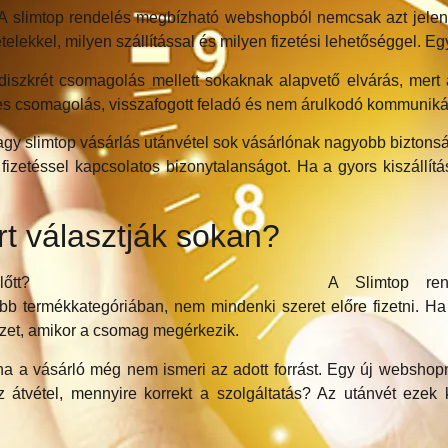
 slimtop rendelés megbízható webshopból nemcsak azt jelenti
ételekkel, milyen szállítással és milyen fizetési lehetőséggel. 
iszkrét csomagolás mellett sokaknak alapvető elvárás, mer
ges csomagolás, visszafogott feladó és nem árulkodó kommunikác
gy slimtop vásárlás utánvétel sok vásárlónak nagyobb biztonságé
fizetéssel kapcsolatos bizonytalanságot. Ha a gyors kiszállítá
rt választják sokan?
A Slimtop ren
yebb termékkategóriában, nem mindenki szeret előre fizetni. H
izet, amikor a csomag megérkezik.
 ha a vásárló még nem ismeri az adott forrást. Egy új webshop
z átvétel, mennyire korrekt a szolgáltatás? Az utánvét ezek