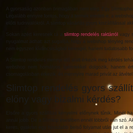
A gyorsaság azonban önmagában nem elég. Egy Slimtophoz h
Legalább ennyire fontos, hogy a termék eredeti-e, a webshop
előtti tudnivalókról. A slimtop vásárlás gyors kiszállítással a
Sokan azért keresnek rá a
slimtop rendelés raktárról
vagy s
nyugalmat adhat: azt sugallja, hogy a webshop tényleg rende
nem egyszeri kíváncsiságból keresgél, hanem tudatosabb fo
A Slimtop rendelés mennyi idő alatt érkezik meg kérdés tehát
webshop nem homályos ígéretekkel dolgozik, hanem érthe
csomagolásban érkezik, és mennyire marad privát az átvétel
Slimtop rendelés gyors szállí
előny vagy bizalmi kérdés?
Elsőre a gyors szállítás kényelmi előnynek tűnik. Minél
annál jobb. De a Slimtop esetében ennél többről van szó. A
keres, gyakran egy hosszabb belső folyamat után jut el a 