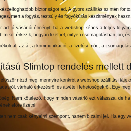
 kézzelfoghatóbb biztonságot ad. A gyors szállítás szintén fon
eges, mert a fogyás, testsúly és fogyókúrás készítmények hasz
r ad jó vásárlói élményt, ha a webshop képes a teljes folyam
: mikor érkezik, hogyan fizethet, milyen csomagolásban jön, és 
ékoldal, az ár, a kommunikáció, a fizetési mód, a csomagolás 
llítású Slimtop rendelés mellett
z, először nézd meg, mennyire konkrét a webshop szállítási tájék
adásról, várható érkezésről és átvételi lehetőségekről. Egy me
őség. Nem kötelező, hogy minden vásárló ezt válassza, de ha
nek előre fizetni.
réten nem csak kényelmi szempont, hanem bizalmi jel. Ha egy w
.