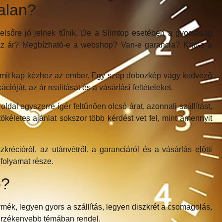
alan?
elsőre jó jelnek tűnik. De a Slimtop esetében a gyorsaság
 az ár? Megbízható-e a webshop? Van-e garancia? Kap-e a
, mit kap kézhez az ember. Egy szép dobozkép vagy kedvező
óját, az ár realitását és a vásárlási feltételeket.
dal egyszerre ígér feltűnően olcsó árat, azonnali szállítást,
ökéletes ajánlat sokszor több kérdést vet fel, mint amennyit
récióról, az utánvétről, a garanciáról és a vásárlás előtti
 folyamat része.
ó?
mék, legyen gyors a szállítás, legyen diszkrét a csomagolás,
i érzékenyebb témában rendel.