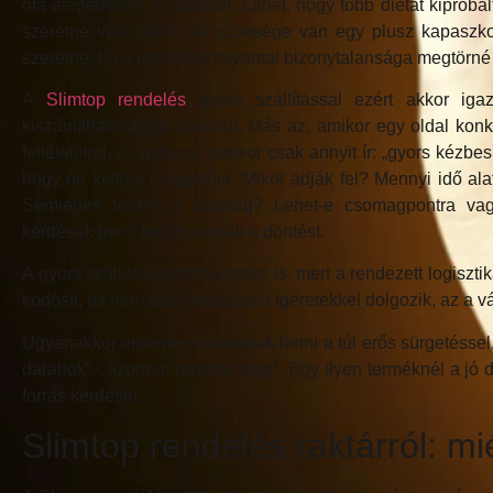
óta elégedetlen a súlyával. Lehet, hogy több diétát kipróbá
szeretne változtatni, de szüksége van egy plusz kapaszk
szeretné, ha a rendelési folyamat bizonytalansága megtörné e
A
Slimtop rendelés
gyors szállítással ezért akkor ig
kiszámíthatósággal párosul. Más az, amikor egy oldal konk
feltételeket, és más az, amikor csak annyit ír: „gyors kézbes
hogy ne kelljen találgatnia. Mikor adják fel? Mennyi idő al
Semleges lesz-e a csomag? Lehet-e csomagpontra va
kérdések mind befolyásolják a döntést.
A gyors szállítás bizalmi kérdés is, mert a rendezett logis
ködösít, és nem csak hangzatos ígéretekkel dolgozik, az a
Ugyanakkor érdemes óvatosnak lenni a túl erős sürgetéssel.
darabok”, „azonnal rendeld meg”. Egy ilyen terméknél a jó 
forrás kérdését.
Slimtop rendelés raktárról: mi