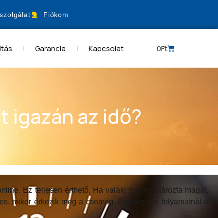
szolgálat
Fiókom
ítás
Garancia
Kapcsolat
0
Ft
t igazán az idő?
line. Ez teljesen érthető. Ha valaki már elhatározta magát,
gos, mikor érkezik meg a csomag. Egy fogyási folyamatnál a