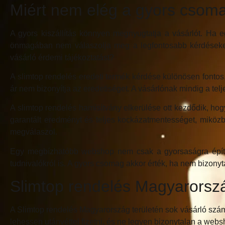
Miért nem elég a gyors csoma
A gyors kiszállítás könnyen megnyugtatja a vásárlót. Ha 
önmagában nem válaszolja meg a legfontosabb kérdéseket
vásárló érdemi tájékoztatást?
A slimtop rendelés eredeti termék kérdése különösen font
ár nem bizonyítja az eredetiséget. A vásárlónak mindig a telj
A slimtop rendelés hamisítvány elkerülése ott kezdődik, hogy
garantált eredményt és teljes kockázatmentességet, miközben
megválaszol.
Egy megbízhatóbb webshop nem csak a gyorsaságra épít. Besz
tudnivalókról is. A gyors csomag akkor érték, ha nem bizony
Slimtop rendelés Magyarország
A Slimtop rendelés Magyarország területén sok vásárló számá
lehessen utánvéttel fizetni, és ne legyen bizonytalan a web