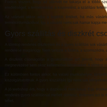
Fontos viszont, hogy az utánvét ne takarja el a többi 
eredetiséget, a termékleírást, a kiszerelést, a szállítási fel
Az utánvét akkor adja a legtöbb értéket, ha más vásárló
termékinformációval. Így a vásárló nemcsak hamar kapja meg 
Gyors szállítás és diszkrét c
A slimtop rendelés diszkréten és a gyors szállítás sok vá
rendelése magánügy. Nem tartozik a futárra, a szomszédra, 
A diszkrét csomagolás a gyakorlatban azt jelenti, hogy a
megnevezése sem okoz kellemetlen kérdéseket. A slimtop vásár
Ez különösen fontos akkor, ha valaki munkahelyre, társa
kiszolgáltatottnak. A gyors kiszállítás így nemcsak kényelm
A jó webshop érti, hogy a diszkréció nem luxus. Egy érzék
rendelés gyors szállítással mellett döntesz, érdemes azt is
lehet.