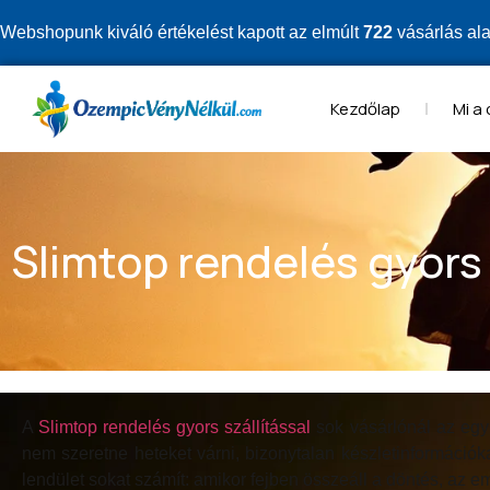
Webshopunk kiváló értékelést kapott az elmúlt
722
vásárlás al
Kezdőlap
Mi a
Slimtop rendelés gyors 
A
Slimtop rendelés gyors szállítással
sok vásárlónál az egyi
nem szeretne heteket várni, bizonytalan készletinformáció
lendület sokat számít: amikor fejben összeáll a döntés, az e