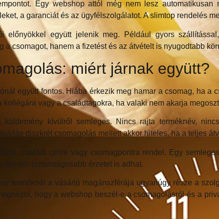
szempontot. Egy webshop attól még nem lesz automatikusan m
tételeket, a garanciát és az ügyfélszolgálatot. A slimtop rendelés
i előnyökkel együtt jelenik meg. Például gyors szállítássa
a csomagot, hanem a fizetést és az átvételt is nyugodtabb kör
somagolás: miért járnak együtt?
sárlónál együtt fontos. Hiába érkezik meg hamar a csomag, ha 
a kollégára vagy a családtagokra, ha valaki nem akarja megoszt
 küldemény kívülről semleges. Nincs rajta terméknév, nincs f
lás diszkrét csomagolás mellett akkor hiteles, ha a teljes átvé
sházba, családi címre vagy csomagpontra rendel. Egy semlege
es, hanem biztonságosabb érzetet is adhat.
eny terméknél a vásárló magánszférája ugyanúgy része a szolg
 megnézni, hogy a webshop beszél-e a csomagolásról és a privát