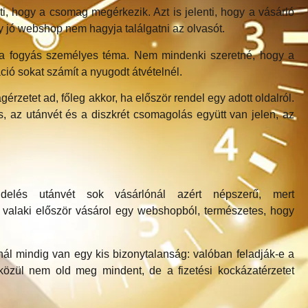
, hogy a csomag megérkezik. Azt is jelenti, hogy a vásárló
Egy jó webshop nem hagyja találgatni az olvasót.
t a fogyás személyes téma. Nem mindenki szeretné, hogy a
ió sokat számít a nyugodt átvételnél.
rzetet ad, főleg akkor, ha először rendel egy adott oldalról.
s, az utánvét és a diszkrét csomagolás együtt van jelen, az
delés utánvét sok vásárlónál azért népszerű, mert
a valaki először vásárol egy webshopból, természetes, hogy
nál mindig van egy kis bizonytalanság: valóban feladják-e a
 közül nem old meg mindent, de a fizetési kockázatérzetet