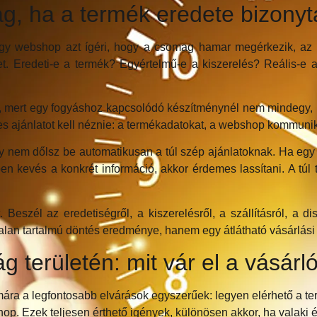
g, ha a termék eredete bizonyt
egy webshop azt ígéri, hogy a csomag hamar megérkezik, az 
. Eredeti-e a termék? Egyértelmű-e a kiszerelés? Reális-e
os, mert egy fogyáshoz kapcsolódó készítménynél nem mindegy
es ajánlatot kell néznie: a termékadatokat, a webshop kommunikáci
 nem dőlsz be automatikusan a túl szép ajánlatoknak. Ha egy ol
 kevés a konkrét információ, akkor érdemes lassítani. A túl t
él az eredetiségről, a kiszerelésről, a szállításról, a diszk
talan tartalmú döntés eredménye, hanem egy átlátható vásárlási
 területén: mit vár el a vásárl
ra a legfontosabb elvárások egyszerűek: legyen elérhető a ter
shop. Ezek teljesen érthető igények, különösen akkor, ha valak