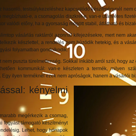
asonló, testsúlykezeléshez kapcsolódó készítménynél nem cs
 megbízható-e, a csomagolás diszkrét-e, van-e utánvétes fizetés
kkor valódi előny, ha a gyorsaság mögött stabil, átlátható és biza
limtop vásárlás raktárról azonnal kifejezésekre, mert nem akar
lkezik készlettel, a rendelés nem húzódik hetekig, és a vásár
gyási folyamatban gondolkodik.
 nem puszta türelmetlenség. Sokkal inkább arról szól, hogy az 
tően kommunikál: van-e készleten a termék, milyen szállítá
. Egy ilyen terméknél ezek nem apróságok, hanem a vásárlói bi
tással: kényelmi
 hamarabb megérkezik a csomag,
ki fogyást támogató készítményt
rendelésig. Lehet, hogy hónapok