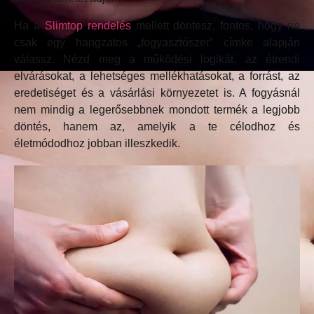
Ha a
Slimtop rendelés
mellett döntesz, fontos, hogy ne
csak egy hangzatos „fogyasztószer” címke alapján
válassz. Nézd meg a működési logikát, az étrendi
elvárásokat, a lehetséges mellékhatásokat, a forrást, az
eredetiséget és a vásárlási környezetet is. A fogyásnál
nem mindig a legerősebbnek mondott termék a legjobb
döntés, hanem az, amelyik a te célodhoz és
életmódodhoz jobban illeszkedik.