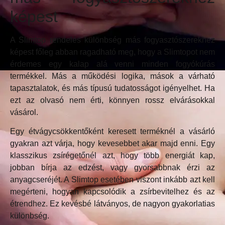
képest
A Slimtop rendelés különbség más fogyasztószerekhez
képest főleg abban ragadható meg, hogy a Slimtopot nem
érdemes egy kalap alá venni minden fogyókúrás
termékkel. Más a működési logika, mások a várható
tapasztalatok, és más típusú tudatosságot igényelhet. Ha
ezt az olvasó nem érti, könnyen rossz elvárásokkal
vásárol.
Egy étvágycsökkentőként keresett terméknél a vásárló
gyakran azt várja, hogy kevesebbet akar majd enni. Egy
klasszikus zsírégetőnél azt, hogy több energiát kap,
jobban bírja az edzést, vagy gyorsabbnak érzi az
anyagcseréjét. A Slimtop esetében viszont inkább azt kell
megérteni, hogyan kapcsolódik a zsírbevitelhez és az
étrendhez. Ez kevésbé látványos, de nagyon gyakorlatias
különbség.