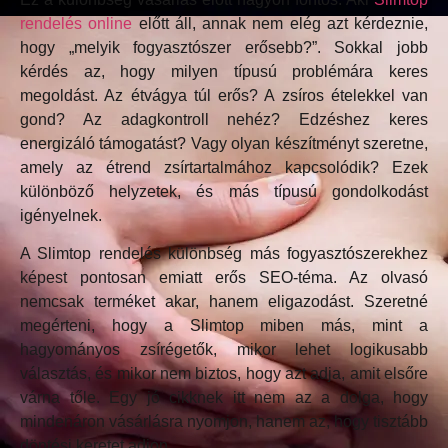
rendelés online
előtt áll, annak nem elég azt kérdeznie,
hogy „melyik fogyasztószer erősebb?”. Sokkal jobb
kérdés az, hogy milyen típusú problémára keres
megoldást. Az étvágya túl erős? A zsíros ételekkel van
gond? Az adagkontroll nehéz? Edzéshez keres
energizáló támogatást? Vagy olyan készítményt szeretne,
amely az étrend zsírtartalmához kapcsolódik? Ezek
különböző helyzetek, és más típusú gondolkodást
igényelnek.
A Slimtop rendelés különbség más fogyasztószerekhez
képest pontosan emiatt erős SEO-téma. Az olvasó
nemcsak terméket akar, hanem eligazodást. Szeretné
megérteni, hogy a Slimtop miben más, mint a
hagyományos zsírégetők, mikor lehet logikusabb
választás, és mikor nem biztos, hogy azt adja, amit elsőre
várna tőle. Egy jó cikknek itt nem az a dolga, hogy
mindenáron vásárlásra nyomjon, hanem az, hogy tisztább
döntési keretet adjon.