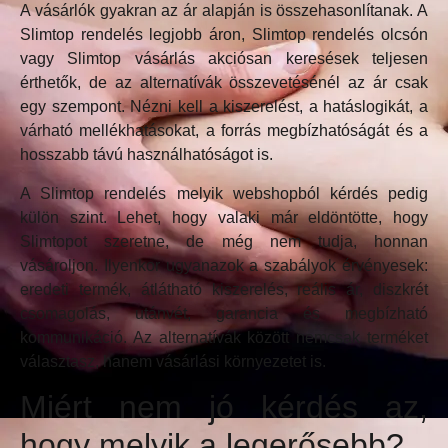
A vásárlók gyakran az ár alapján is összehasonlítanak. A
Slimtop rendelés legjobb áron, Slimtop rendelés olcsón
vagy Slimtop vásárlás akciósan keresések teljesen
érthetők, de az alternatívák összevetésénél az ár csak
egy szempont. Nézni kell a kiszerelést, a hatáslogikát, a
várható mellékhatásokat, a forrás megbízhatóságát és a
hosszabb távú használhatóságot is.
A Slimtop rendelés melyik webshopból kérdés pedig
külön szint. Lehet, hogy valaki már eldöntötte, hogy
Slimtopot szeretne, de még nem tudja, honnan
vásároljon. Ilyenkor ugyanazok a szabályok érvényesek:
eredeti termék, átlátható kiszerelés, reális ár, diszkrét
csomagolás, utánvét, garancia és megbízható
kommunikáció. Az alternatívák között nemcsak terméket
választasz, hanem vásárlási környezetet is.
Miért nem jó kérdés az,
hogy melyik a legerősebb?