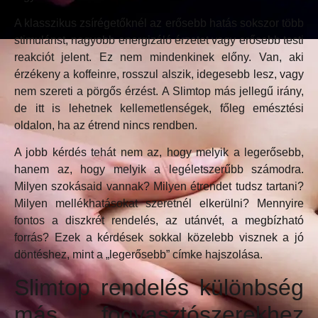
A klasszikus zsírégetőknél az erősebb hatás sokszor több
stimulánst, nagyobb energizáló érzetet vagy erősebb testi
reakciót jelent. Ez nem mindenkinek előny. Van, aki
érzékeny a koffeinre, rosszul alszik, idegesebb lesz, vagy
nem szereti a pörgős érzést. A Slimtop más jellegű irány,
de itt is lehetnek kellemetlenségek, főleg emésztési
oldalon, ha az étrend nincs rendben.
A jobb kérdés tehát nem az, hogy melyik a legerősebb,
hanem az, hogy melyik a legéletszerűbb számodra.
Milyen szokásaid vannak? Milyen étrendet tudsz tartani?
Milyen mellékhatásokat szeretnél elkerülni? Mennyire
fontos a diszkrét rendelés, az utánvét, a megbízható
forrás? Ezek a kérdések sokkal közelebb visznek a jó
döntéshez, mint a „legerősebb” címke hajszolása.
Slimtop rendelés különbség
más fogyasztószerekhez