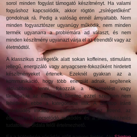
sorol minden fogyást támogató készítményt. Ha valami
fogyáshoz kapcsolódik, akkor rögtön „zsírégetőként”
gondolnak rá. Pedig a valóság ennél árnyaltabb. Nem
minden fogyasztószer ugyanúgy működik, nem minden
termék ugyanarra a problémára ad választ, és nem
minden készítmény ugyanazt várja el az étrendtől vagy az
életmódtól.
A klasszikus zsírégetők alatt sokan koffeines, stimuláns
jellegű, energizáló vagy anyagcsere-fokozóként hirdetett
készítményeket értenek. Ezeknél gyakran az a
kommunikáció, hogy több energiát adnak, segítenek
aktívabbnak lenni, fokozzák a hőtermelést vagy
támogatják az edzést. A Slimtop ezzel szemben nem
feltétlenül ebbe a kategóriába illik. A Slimtop iránti
érdeklődés inkább a zsírfelszívódás, az étrend, az
étkezéshez kapcsolódó működés és a testsúlykezelés
tudatosabb oldala felől értelmezhető.
Ez a különbség vásárlás előtt nagyon fontos. Aki
Slimtop