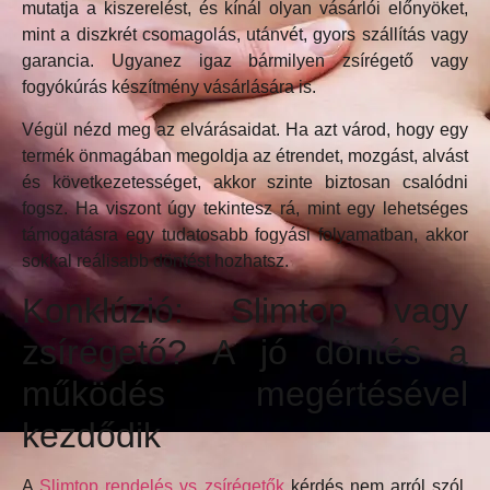
mutatja a kiszerelést, és kínál olyan vásárlói előnyöket,
mint a diszkrét csomagolás, utánvét, gyors szállítás vagy
garancia. Ugyanez igaz bármilyen zsírégető vagy
fogyókúrás készítmény vásárlására is.
Végül nézd meg az elvárásaidat. Ha azt várod, hogy egy
termék önmagában megoldja az étrendet, mozgást, alvást
és következetességet, akkor szinte biztosan csalódni
fogsz. Ha viszont úgy tekintesz rá, mint egy lehetséges
támogatásra egy tudatosabb fogyási folyamatban, akkor
sokkal reálisabb döntést hozhatsz.
Konklúzió: Slimtop vagy
zsírégető? A jó döntés a
működés megértésével
kezdődik
A
Slimtop rendelés vs zsírégetők
kérdés nem arról szól,