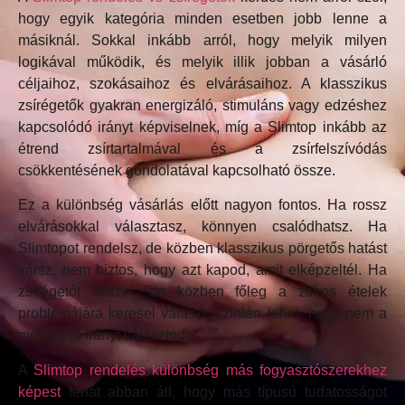
hogy egyik kategória minden esetben jobb lenne a
másiknál. Sokkal inkább arról, hogy melyik milyen
logikával működik, és melyik illik jobban a vásárló
céljaihoz, szokásaihoz és elvárásaihoz. A klasszikus
zsírégetők gyakran energizáló, stimuláns vagy edzéshez
kapcsolódó irányt képviselnek, míg a Slimtop inkább az
étrend zsírtartalmával és a zsírfelszívódás
csökkentésének gondolatával kapcsolható össze.
Ez a különbség vásárlás előtt nagyon fontos. Ha rossz
elvárásokkal választasz, könnyen csalódhatsz. Ha
Slimtopot rendelsz, de közben klasszikus pörgetős hatást
vársz, nem biztos, hogy azt kapod, amit elképzeltél. Ha
zsírégetőt veszel, de közben főleg a zsíros ételek
problémájára keresel választ, szintén lehet, hogy nem a
megfelelő irányt választod.
A
Slimtop rendelés különbség más fogyasztószerekhez
képest
tehát abban áll, hogy más típusú tudatosságot