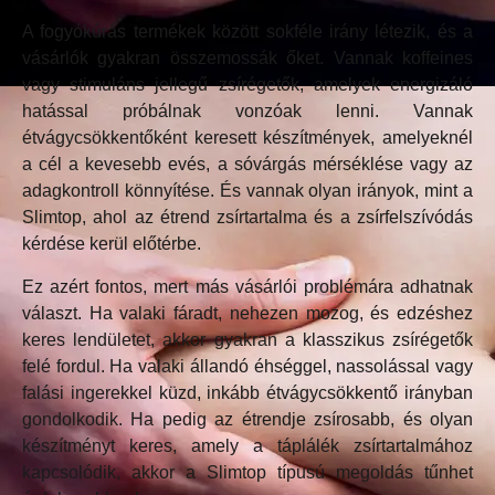
A fogyókúrás termékek között sokféle irány létezik, és a
vásárlók gyakran összemossák őket. Vannak koffeines
vagy stimuláns jellegű zsírégetők, amelyek energizáló
hatással próbálnak vonzóak lenni. Vannak
étvágycsökkentőként keresett készítmények, amelyeknél
a cél a kevesebb evés, a sóvárgás mérséklése vagy az
adagkontroll könnyítése. És vannak olyan irányok, mint a
Slimtop, ahol az étrend zsírtartalma és a zsírfelszívódás
kérdése kerül előtérbe.
Ez azért fontos, mert más vásárlói problémára adhatnak
választ. Ha valaki fáradt, nehezen mozog, és edzéshez
keres lendületet, akkor gyakran a klasszikus zsírégetők
felé fordul. Ha valaki állandó éhséggel, nassolással vagy
falási ingerekkel küzd, inkább étvágycsökkentő irányban
gondolkodik. Ha pedig az étrendje zsírosabb, és olyan
készítményt keres, amely a táplálék zsírtartalmához
kapcsolódik, akkor a Slimtop típusú megoldás tűnhet