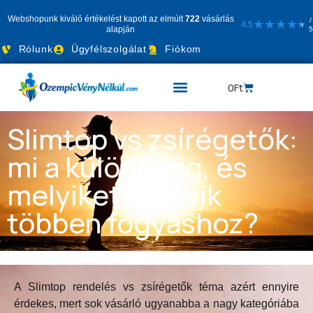
Webshopunk kiváló értékelést kapott az elmúlt
722
vásárlás
/
★
★
★
★
4.5
★
★
alapján
5
Rólunk
Ügyfélszolgálat
Fiókom
0
Ft
Slimtop vs zsírégetők:
mi a különbség, és
melyiket keresik
többen fogyáshoz?
A Slimtop rendelés vs zsírégetők téma azért ennyire
érdekes, mert sok vásárló ugyanabba a nagy kategóriába