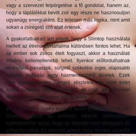
vagy a szervezet felpörgetése a fő gondolat, hanem az,
hogy a táplálékkal bevitt zsír egy része ne hasznosuljon
ugyanúgy energiaként. Ez teljesen más logika, mint amit
sokan a zsírégető szó alatt értenek.
A gyakorlatban ez azt jelenti, hogy a Slimtop használata
mellett az étrend zsírtartalma különösen fontos lehet. Ha
az ember sok zsíros ételt fogyaszt, akkor a használati
élmény kellemetlenebb lehet. Ilyenkor előfordulhatnak
emésztési panaszok, sürgető székelési inger, olajosabb
széklet, puffadás vagy hasmenésszerű tünetek. Ezek
nem marketingesen hangzó részletek, de pont ezért
fontos beszélni róluk. A vásárló ne csak az előnyöket
lássa, hanem azt is, mire kell figyelnie.
Ez a működési logika egyben tanító jellegű is lehet. Aki
Slimtop mellett túl zsírosan étkezik, könnyebben
szembesülhet azzal, hogy az étrendje nem támogatja jól
a fogyási célját. Ez nem azt jelenti, hogy minden zsiradék