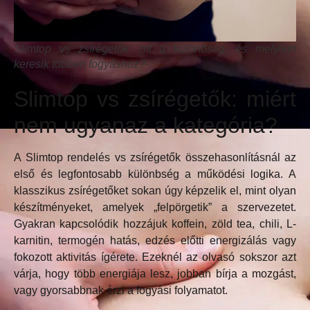
Slimtop vs zsírégetők: mi a különbség, és melyiket
keresik többen fogyáshoz?
Slimtop vs zsírégetők: miért
nem ugyanaz a kategória?
A Slimtop rendelés vs zsírégetők összehasonlításnál az
első és legfontosabb különbség a működési logika. A
klasszikus zsírégetőket sokan úgy képzelik el, mint olyan
készítményeket, amelyek „felpörgetik” a szervezetet.
Gyakran kapcsolódik hozzájuk koffein, zöld tea, chili, L-
karnitin, termogén hatás, edzés előtti energizálás vagy
fokozott aktivitás ígérete. Ezeknél az olvasó sokszor azt
várja, hogy több energiája lesz, jobban bírja a mozgást,
vagy gyorsabbnak érzi a fogyási folyamatot.