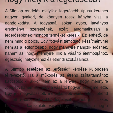
A Slimtop rendelés melyik a legerősebb típusú keresés
nagyon gyakori, de könnyen rossz irányba viszi a
gondolkodást. A fogyásnál sokan gyors, látványos
eredményt szeretnének, ezért automatikusan a
legerősebbnek mondott terméket keresik. Ez érthető, de
nem mindig bölcs. Egy fogyást támogató készítménynél
nem az a legfontosabb, hogy mennyire hangzik erősnek,
hanem az, hogy mennyire illik a vásárló életmódjához,
egészségi helyzetéhez és étrendi szokásaihoz.
A Slimtop esetében az „erősség” kérdése különösen
félrevezető. Ha a működés az étrend zsírtartalmához
kapcsolódik, akkor nem az a lényeg, hogy mennyire
„pörget”, hanem az, hogy a vásárló hogyan eszik mellette.
Egy jól megválasztott, mérsékeltebb zsírtartalmú étrend
mellett a használat sokkal logikusabb lehet, mint akkor,
ha valaki a kapszulától várja, hogy helyette oldja meg a
fogyást.