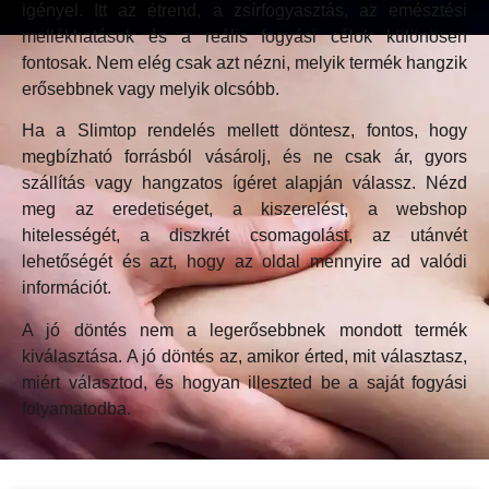
igényel. Itt az étrend, a zsírfogyasztás, az emésztési
mellékhatások és a reális fogyási célok különösen
fontosak. Nem elég csak azt nézni, melyik termék hangzik
erősebbnek vagy melyik olcsóbb.
Ha a Slimtop rendelés mellett döntesz, fontos, hogy
megbízható forrásból vásárolj, és ne csak ár, gyors
szállítás vagy hangzatos ígéret alapján válassz. Nézd
meg az eredetiséget, a kiszerelést, a webshop
hitelességét, a diszkrét csomagolást, az utánvét
lehetőségét és azt, hogy az oldal mennyire ad valódi
információt.
A jó döntés nem a legerősebbnek mondott termék
kiválasztása. A jó döntés az, amikor érted, mit választasz,
miért választod, és hogyan illeszted be a saját fogyási
folyamatodba.