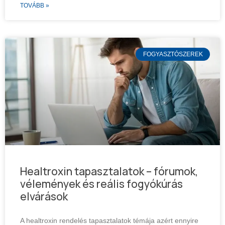
TOVÁBB »
FOGYASZTÓSZEREK
Healtroxin tapasztalatok – fórumok,
vélemények és reális fogyókúrás
elvárások
A healtroxin rendelés tapasztalatok témája azért ennyire