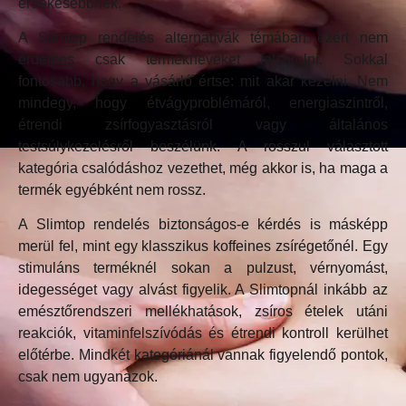
érdekesebbnek.
A Slimtop rendelés alternatívák témában ezért nem
érdemes csak termékneveket felsorolni. Sokkal
fontosabb, hogy a vásárló értse: mit akar kezelni. Nem
mindegy, hogy étvágyproblémáról, energiaszintről,
étrendi zsírfogyasztásról vagy általános
testsúlykezelésről beszélünk. A rosszul választott
kategória csalódáshoz vezethet, még akkor is, ha maga a
termék egyébként nem rossz.
A Slimtop rendelés biztonságos-e kérdés is másképp
merül fel, mint egy klasszikus koffeines zsírégetőnél. Egy
stimuláns terméknél sokan a pulzust, vérnyomást,
idegességet vagy alvást figyelik. A Slimtopnál inkább az
emésztőrendszeri mellékhatások, zsíros ételek utáni
reakciók, vitaminfelszívódás és étrendi kontroll kerülhet
előtérbe. Mindkét kategóriánál vannak figyelendő pontok,
csak nem ugyanazok.