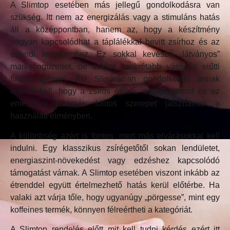
A Slimtop esetében más jellegű gondolkodásra van
szükség. Itt nem az energizálás vagy a stimuláns hatás
áll a középpontban, hanem az, hogy a készítmény
hogyan kapcsolódhat a táplálékkal bevitt zsírhoz és az
étrendi fegyelemhez. Ez sokkal kevésbé „látványos”
marketingüzenet, de sokkal konkrétabb vásárlás előtti
tudást igényel. Aki Slimtopban gondolkodik, annak
értenie kell, hogy a zsíros ételek, a napi étrend és az
emésztési reakciók fontos szerepet játszhatnak a
használati élményben.
A különbség azért is fontos, mert más elvárásokkal kell
indulni. Egy klasszikus zsírégetőtől sokan lendületet,
energiaszint-növekedést vagy edzéshez kapcsolódó
támogatást várnak. A Slimtop esetében viszont inkább az
étrenddel együtt értelmezhető hatás kerül előtérbe. Ha
valaki azt várja tőle, hogy ugyanúgy „pörgesse”, mint egy
koffeines termék, könnyen félreértheti a kategóriát.
A Slimtop rendelés előtt mit kell tudni kérdés ezért itt