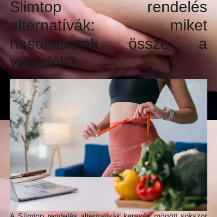
Slimtop rendelés
alternatívák: miket
hasonlítanak össze a
vásárlók?
A Slimtop rendelés alternatívák keresés mögött sokszor