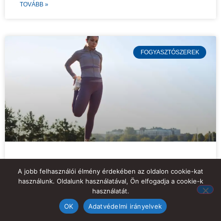
TOVÁBB »
FOGYASZTÓSZEREK
Tirzenize rendelés diszkréten:
A jobb felhasználói élmény érdekében az oldalon cookie-kat
csomagolás, adatvédelem és
használunk. Oldalunk használatával, Ön elfogadja a cookie-k
nyugodt átvétel
használatát.
OK
Adatvédelmi irányelvek
A Tirzenize rendelés diszkréten sok vásárlónak legalább