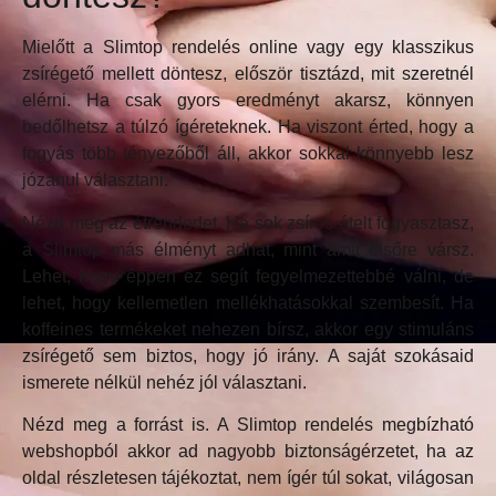
Mielőtt a Slimtop rendelés online vagy egy klasszikus
zsírégető mellett döntesz, először tisztázd, mit szeretnél
elérni. Ha csak gyors eredményt akarsz, könnyen
bedőlhetsz a túlzó ígéreteknek. Ha viszont érted, hogy a
fogyás több tényezőből áll, akkor sokkal könnyebb lesz
józanul választani.
Nézd meg az étrendedet. Ha sok zsíros ételt fogyasztasz,
a Slimtop más élményt adhat, mint amit elsőre vársz.
Lehet, hogy éppen ez segít fegyelmezettebbé válni, de
lehet, hogy kellemetlen mellékhatásokkal szembesít. Ha
koffeines termékeket nehezen bírsz, akkor egy stimuláns
zsírégető sem biztos, hogy jó irány. A saját szokásaid
ismerete nélkül nehéz jól választani.
Nézd meg a forrást is. A Slimtop rendelés megbízható
webshopból akkor ad nagyobb biztonságérzetet, ha az
oldal részletesen tájékoztat, nem ígér túl sokat, világosan