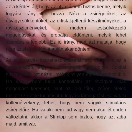
az a kérdés áll, hogy az olvasó nem biztos benne, melyik
fogyási irány illik hozzá. Nézi a zsírégetőket, az
étvágycsökkentőket, az orlistat-jellegű készítményeket, a
rostkészítményeket, a modern testsúlykezelő
megoldásokat, és próbálja eldönteni, melyik lehet
számára a legjobb. Ez jó irány, mert azt mutatja, hogy
nem az első reklám alapján akar dönteni.
Az alternatívák összehasonlításánál azonban nem az a
legfontosabb, hogy melyik hangzik erősebbnek. Sokkal
hasznosabb azt nézni, melyik milyen élethelyzethez illik.
Ha valaki nem tudja kontrollálni az étvágyát, más
megoldást kereshet, mint az, aki főleg zsíros ételek
mellett szeretne tudatosabb fogyási támogatást. Ha valaki
koffeinérzékeny, lehet, hogy nem vágyik stimuláns
zsírégetőre. Ha valaki nem tud vagy nem akar étrenden
változtatni, akkor a Slimtop sem biztos, hogy azt adja
majd, amit vár.