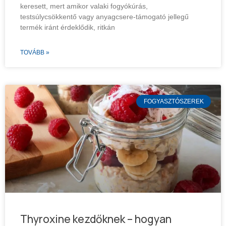
keresett, mert amikor valaki fogyókúrás,
testsúlycsökkentő vagy anyagcsere-támogató jellegű
termék iránt érdeklődik, ritkán
TOVÁBB »
FOGYASZTÓSZEREK
Thyroxine kezdőknek – hogyan