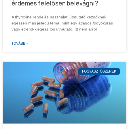
érdemes felelősen belevágni?
A thyroxine rendelés használati útmutató kezdőknek
egészen más jellegű téma, mint egy átlagos fogyókúrás
vagy étrend-kiegészítős útmutató. Itt nem arról
TOVÁBB »
FOGYASZTÓSZEREK