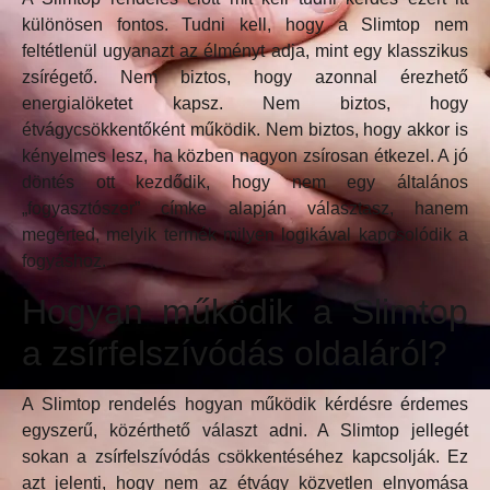
különösen fontos. Tudni kell, hogy a Slimtop nem
feltétlenül ugyanazt az élményt adja, mint egy klasszikus
zsírégető. Nem biztos, hogy azonnal érezhető
energialöketet kapsz. Nem biztos, hogy
étvágycsökkentőként működik. Nem biztos, hogy akkor is
kényelmes lesz, ha közben nagyon zsírosan étkezel. A jó
döntés ott kezdődik, hogy nem egy általános
„fogyasztószer” címke alapján választasz, hanem
megérted, melyik termék milyen logikával kapcsolódik a
fogyáshoz.
Hogyan működik a Slimtop
a zsírfelszívódás oldaláról?
A Slimtop rendelés hogyan működik kérdésre érdemes
egyszerű, közérthető választ adni. A Slimtop jellegét
sokan a zsírfelszívódás csökkentéséhez kapcsolják. Ez
azt jelenti, hogy nem az étvágy közvetlen elnyomása