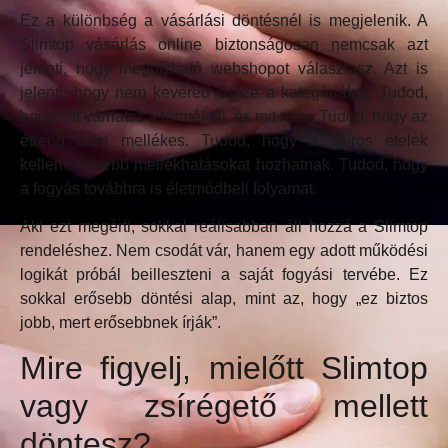
Ez a különbség a vásárlási döntésnél is megjelenik. A
Slimtop vásárlás online biztonságosan nemcsak azt
jelenti, hogy megbízható webshopot választasz. Azt is
jelenti, hogy nem kevered össze a kategóriákat. Tudod,
hogy mit várhatsz a terméktől, és mit nem. Tudod, hogy az
étrend nem mellékes. Tudod, hogy a zsíros ételek
kellemetlenebb mellékhatásokat hozhatnak. Tudod, hogy
a fogyás továbbra is életmódbeli folyamat.
Aki ezt megérti, sokkal reálisabban áll hozzá a Slimtop
rendeléshez. Nem csodát vár, hanem egy adott működési
logikát próbál beilleszteni a saját fogyási tervébe. Ez
sokkal erősebb döntési alap, mint az, hogy „ez biztos
jobb, mert erősebbnek írják”.
Mire figyelj, mielőtt Slimtop
vagy zsírégető mellett
döntesz?