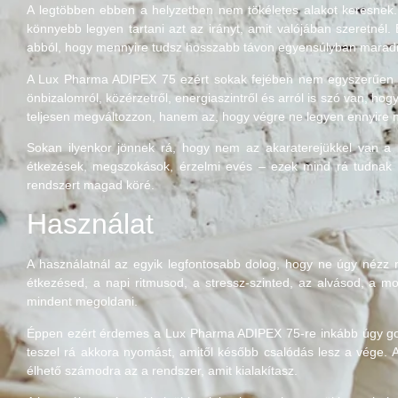
A legtöbben ebben a helyzetben nem tökéletes alakot keresnek
könnyebb legyen tartani azt az irányt, amit valójában szeretnél
abból, hogy mennyire tudsz hosszabb távon egyensúlyban maradn
A Lux Pharma ADIPEX 75 ezért sokak fejében nem egyszerűen eg
önbizalomról, közérzetről, energiaszintről és arról is szó van, ho
teljesen megváltozzon, hanem az, hogy végre ne legyen ennyire
Sokan ilyenkor jönnek rá, hogy nem az akaraterejükkel van a 
étkezések, megszokások, érzelmi evés – ezek mind rá tudnak n
rendszert magad köré.
Használat
A használatnál az egyik legfontosabb dolog, hogy ne úgy nézz 
étkezésed, a napi ritmusod, a stressz-szinted, az alvásod, a 
mindent megoldani.
Éppen ezért érdemes a Lux Pharma ADIPEX 75-re inkább úgy gond
teszel rá akkora nyomást, amitől később csalódás lesz a vége. A 
élhető számodra az a rendszer, amit kialakítasz.