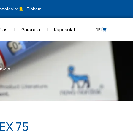
szolgálat
Fiókom
ítás
Garancia
Kapcsolat
0
Ft
ószer
EX 75