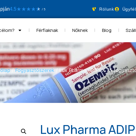
★
★
★
★
apján
4.5
★
★
Rólunk
Ügyfél
/ 5
 célom?
Férfiaknak
Nőknek
Blog
Száll
őlap
/
Fogyasztószerek
/ Lux Pharma ADIPEX 75 fogyaszt
Lux Pharma ADIP