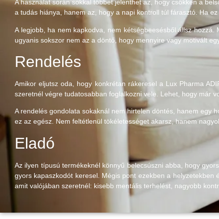
A használat során sokkal többet jelenthet az, hogy csökken a bel
a tudás hiánya, hanem az, hogy a napi kontroll túl fárasztó. Ha ez
A legjobb, ha nem kapkodva, nem kétségbeesésből állsz hozzá. M
ugyanis sokszor nem az a döntő, hogy mennyire vagy motivált egy 
Rendelés
Amikor eljutsz oda, hogy konkrétan rákeresel a Lux Pharma ADIP
szeretnél végre tudatosabban foglalkozni vele. Lehet, hogy már v
A rendelés gondolata sokaknál nem hirtelen döntés, hanem egy h
ez az egész. Nem feltétlenül tökéletességet akarsz, hanem nagyobb
Eladó
Az ilyen típusú termékeknél könnyű belecsúszni abba, hogy gyorsa
gyors kapaszkodót keresel. Mégis pont ezekben a helyzetekben ér
amit valójában szeretnél: kisebb mentális terhelést, nagyobb kontr