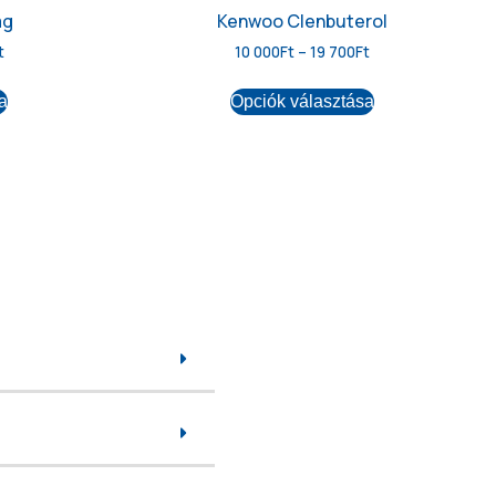
mg
Kenwoo Clenbuterol
t
10 000
Ft
–
19 700
Ft
a
Opciók választása