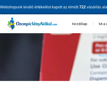
Webshopunk kiváló értékelést kapott az elmúlt
722
vásárlás al
Kezdőlap
Mi a
Kezd