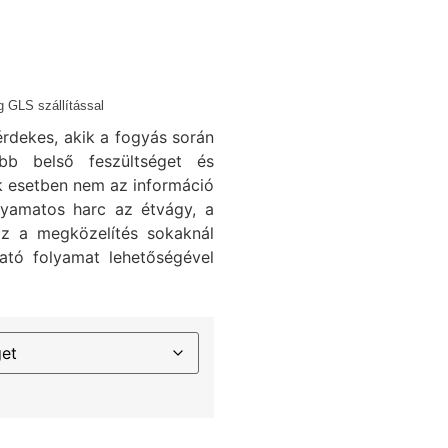
 GLS szállítással
rdekes, akik a fogyás során
b belső feszültséget és
k esetben nem az információ
lyamatos harc az étvágy, a
Ez a megközelítés sokaknál
ató folyamat lehetőségével