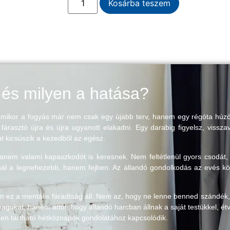
Kosárba teszem
és milyen a hatása?
mikor a fogyás már nem csak egy újabb terv, hanem egy régóta húzó
árasztó újra és újra ugyanott elakadni. Egy darabig figyelsz, vissza
t kicsúszik a kezedből az egész.
hanem valami kapaszkodót is keresnek. Nem feltétlenül gyors csodát
rnál a legnehezebb, hanem fejben. Az állandó gondolkodás az evés kör
ez a mentális fáradtság áll. Nem az, hogy ne lenne benned szándék, ha
magukat, hanem attól, hogy állandó harcban állnak a saját testükkel, 
en tartható hétköznapok gondolatához kapcsolódik.