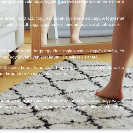
ányosnak érezz valamit. A fogyás igazi nehézsége sok embernél nem
é érzed majd azt, hogy állandóan nyomás alatt vagy. A fogyásnál
s, amikor fáradt vagy, vagy amikor minden más is rád nehezedik.
b annak a jele, hogy egy ideje foglalkoztat a fogyás témája, és
ég egy ugyanolyan kört lefutni. Ez teljesen érthető.
 ötleteket keres, hanem azt, hogy végre kevésbé legyen fárasztó
kelljen újra és újra elölről kezdeni.
s ennyi energiát vesz el tőled. Ilyenkor természetes, hogy valami
mennyire tűnik jónak, hanem az, hogy mennyire illeszkedik ahhoz,