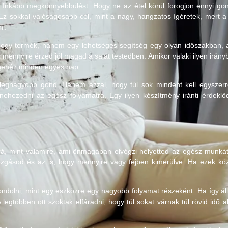
. Inkább megkönnyebbülést. Hogy ne az étel körül forogjon ennyi go
. Ez sokkal valóságosabb cél, mint a nagy, hangzatos ígéretek, mert a
i.
y termék, hanem egy lehetséges segítség egy olyan időszakban, am
gy mennyire érzed jól magad a saját testedben. Amikor valaki ilyen irá
 nehéz minden egyes nap.
legnagyobb gond. Hanem azzal, hogy túl sok mindent kell egyszerre
ehezedni az egész folyamatra. Egy ilyen készítmény iránti érdeklőd
rá, mint valamire, ami önmagában elvégzi helyetted az egész munká
mozgásod és az is, hogy mennyire vagy fejben kimerülve. Ha ezek kö
olni, mint egy eszközre egy nagyobb folyamat részeként. Ha így álls
legtöbben ott szoktak elfáradni, hogy túl sokat várnak túl rövid idő