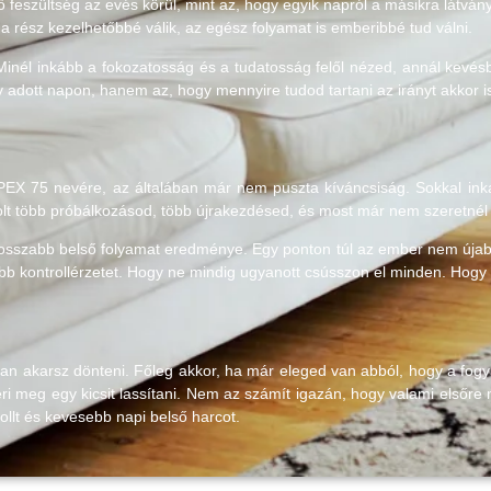
ső feszültség az evés körül, mint az, hogy egyik napról a másikra látv
 a rész kezelhetőbbé válik, az egész folyamat is emberibbé tud válni.
inél inkább a fokozatosság és a tudatosság felől nézed, annál kevésb
adott napon, hanem az, hogy mennyire tudod tartani az irányt akkor i
EX 75 nevére, az általában már nem puszta kíváncsiság. Sokkal inkáb
olt több próbálkozásod, több újrakezdésed, és most már nem szeretnél m
osszabb belső folyamat eredménye. Egy ponton túl az ember nem újabb
 kontrollérzetet. Hogy ne mindig ugyanott csússzon el minden. Hogy ne 
n akarsz dönteni. Főleg akkor, ha már eleged van abból, hogy a fogyá
i meg egy kicsit lassítani. Nem az számít igazán, hogy valami elsőre 
ollt és kevesebb napi belső harcot.