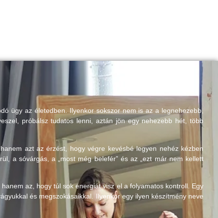
dó ügy az életedben. Ilyenkor sokszor nem is az a legnehezebb,
veszel, próbálsz tudatos lenni, aztán jön egy nehezebb hét, több
, hanem azt az érzést, hogy végre kevésbé legyen nehéz kézben
ül, a sóvárgás, a „most még belefér” és az „ezt már nem kellett
nem az, hogy túl sok energiát visz el a folyamatos kontroll. Egy
étvágyukkal és megszokásaikkal. Ilyenkor egy ilyen készítmény neve