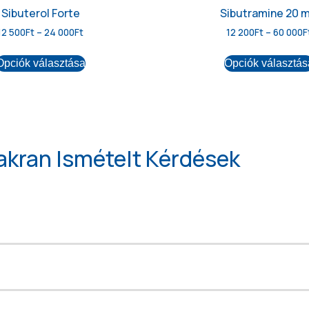
Sibuterol Forte
Sibutramine 20 
12 500
Ft
–
24 000
Ft
12 200
Ft
–
60 000
F
Opciók választása
Opciók választás
akran Ismételt Kérdések