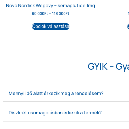
Novo Nordisk Wegovy – semaglutide 1mg
60 000
Ft
–
118 000
Ft
Opciók választása
GYIK – Gy
Mennyi idő alatt érkezik meg a rendelésem?
Diszkrét csomagolásban érkezik a termék?