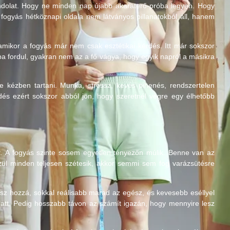
ndolat. Hogy ne minden nap újabb akaraterő-próba legyen. Hogy
 fogyás hétköznapi oldala nem látványos pillanatokból áll, hanem
ikor a fogyás már nem csak esztétikai kérdés. Itt már sokszor
nyba fordul, gyakran nem az a fő vágya, hogy egyik napról a másikra
 kézben tartani. Munka, stressz, kevés pihenés, rendszertelen
és ezért sokszor abból jön, hogy szeretnél végre egy élhetőbb
t. A fogyás szinte sosem egyetlen tényezőn múlik. Benne van az
zül minden teljesen szétesik, akkor semmi sem fog varázsütésre
z hozzá, sokkal reálisabb marad az egész, és kevesebb eséllyel
 alatt. Pedig hosszabb távon az számít igazán, hogy mennyire lesz