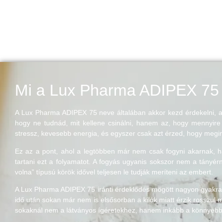
Mi a Lux Pharma ADIPEX 75 
A Lux Pharma ADIPEX 75 neve általában akkor kezd érdekelni, a
hogy ne tudnád, mit kellene csinálni, hanem az, hogy mennyire f
stressz, kevesebb energia, és egyszer csak azt érzed, hogy megin
Ez az a pont, ahol a legtöbben már nem csak fogyni akarnak, 
tartani ezt a folyamatot. A fogyás ugyanis sokszor nem a tányé
volna” típusú körök idővel teljesen le tudják meríteni az embert.
A Lux Pharma ADIPEX 75 iránti érdeklődés mögött nagyon gyakran 
idő után sokan már nem is elsősorban a kilók miatt érzik rosszul 
sokaknál nem a látványos ígéretekhez, hanem inkább a könnyebb