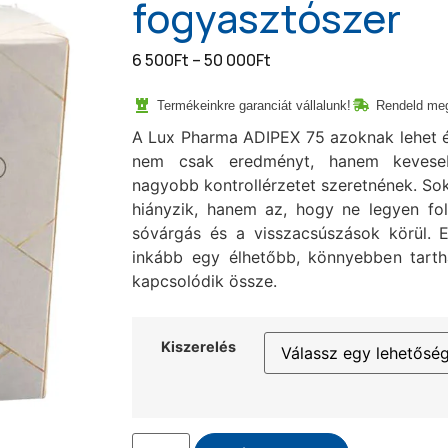
fogyasztószer
6 500
Ft
–
50 000
Ft
Termékeinkre garanciát vállalunk!
Rendeld meg
A Lux Pharma ADIPEX 75 azoknak lehet é
nem csak eredményt, hanem keveseb
nagyobb kontrollérzetet szeretnének. So
hiányzik, hanem az, hogy ne legyen fo
sóvárgás és a visszacsúszások körül. 
inkább egy élhetőbb, könnyebben tarth
kapcsolódik össze.
Kiszerelés