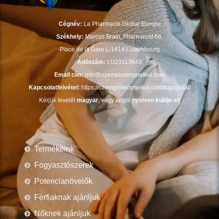
Cégnév:
La Pharmacie Global Europe
Székhely:
Marcus Brain, Pharmacist 66,
Place de la Gare L-1414 Luxembourg
Adószám:
LU23113643
Email cím:
info@ozempicvenynelkul.com
Kapcsolatfelvétel:
https://ozempicvenynelkul.com/kapcsolat/
Kérjük levelét
magyar
, vagy angol
nyelven küldje el!
Termékeink
Fogyasztószerek
Potencianövelők
Férfiaknak ajánljuk
Nőknek ajánljuk