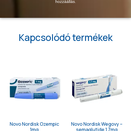
hozzáállás.
Kapcsolódó termékek
Novo Nordisk Ozempic
Novo Nordisk Wegovy –
1mg
semaglutide 1,7mg