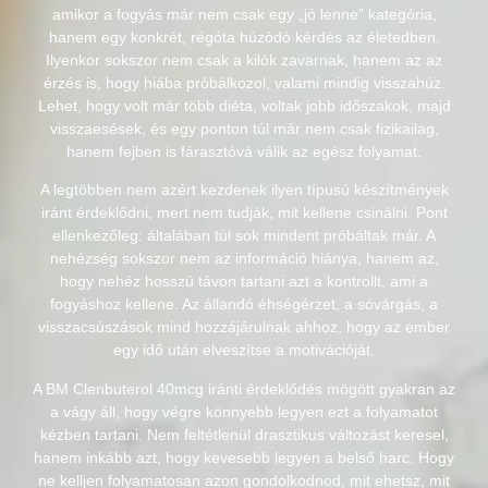
amikor a fogyás már nem csak egy „jó lenne” kategória,
hanem egy konkrét, régóta húzódó kérdés az életedben.
Ilyenkor sokszor nem csak a kilók zavarnak, hanem az az
érzés is, hogy hiába próbálkozol, valami mindig visszahúz.
Lehet, hogy volt már több diéta, voltak jobb időszakok, majd
visszaesések, és egy ponton túl már nem csak fizikailag,
hanem fejben is fárasztóvá válik az egész folyamat.
A legtöbben nem azért kezdenek ilyen típusú készítmények
iránt érdeklődni, mert nem tudják, mit kellene csinálni. Pont
ellenkezőleg: általában túl sok mindent próbáltak már. A
nehézség sokszor nem az információ hiánya, hanem az,
hogy nehéz hosszú távon tartani azt a kontrollt, ami a
fogyáshoz kellene. Az állandó éhségérzet, a sóvárgás, a
visszacsúszások mind hozzájárulnak ahhoz, hogy az ember
egy idő után elveszítse a motivációját.
A BM Clenbuterol 40mcg iránti érdeklődés mögött gyakran az
a vágy áll, hogy végre könnyebb legyen ezt a folyamatot
kézben tartani. Nem feltétlenül drasztikus változást keresel,
hanem inkább azt, hogy kevesebb legyen a belső harc. Hogy
ne kelljen folyamatosan azon gondolkodnod, mit ehetsz, mit