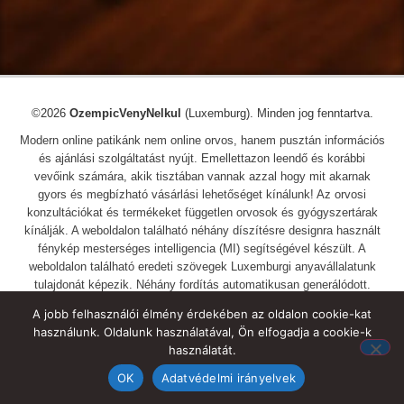
©2026
OzempicVenyNelkul
(Luxemburg). Minden jog fenntartva.
Modern online patikánk nem online orvos, hanem pusztán információs
és ajánlási szolgáltatást nyújt. Emellettazon leendő és korábbi
vevőink számára, akik tisztában vannak azzal hogy mit akarnak
gyors és megbízható vásárlási lehetőséget kínálunk! Az orvosi
konzultációkat és termékeket független orvosok és gyógyszertárak
kínálják. A weboldalon található néhány díszítésre designra használt
fénykép mesterséges intelligencia (MI) segítségével készült. A
weboldalon található eredeti szövegek Luxemburgi anyavállalatunk
tulajdonát képezik. Néhány fordítás automatikusan generálódott.
A jobb felhasználói élmény érdekében az oldalon cookie-kat
használunk. Oldalunk használatával, Ön elfogadja a cookie-k
használatát.
OK
Adatvédelmi irányelvek