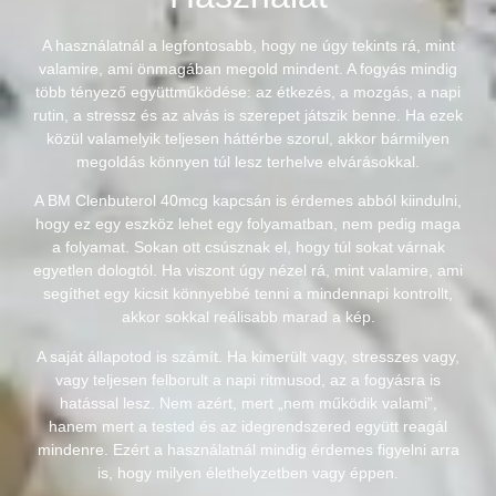
A használatnál a legfontosabb, hogy ne úgy tekints rá, mint
valamire, ami önmagában megold mindent. A fogyás mindig
több tényező együttműködése: az étkezés, a mozgás, a napi
rutin, a stressz és az alvás is szerepet játszik benne. Ha ezek
közül valamelyik teljesen háttérbe szorul, akkor bármilyen
megoldás könnyen túl lesz terhelve elvárásokkal.
A BM Clenbuterol 40mcg kapcsán is érdemes abból kiindulni,
hogy ez egy eszköz lehet egy folyamatban, nem pedig maga
a folyamat. Sokan ott csúsznak el, hogy túl sokat várnak
egyetlen dologtól. Ha viszont úgy nézel rá, mint valamire, ami
segíthet egy kicsit könnyebbé tenni a mindennapi kontrollt,
akkor sokkal reálisabb marad a kép.
A saját állapotod is számít. Ha kimerült vagy, stresszes vagy,
vagy teljesen felborult a napi ritmusod, az a fogyásra is
hatással lesz. Nem azért, mert „nem működik valami”,
hanem mert a tested és az idegrendszered együtt reagál
mindenre. Ezért a használatnál mindig érdemes figyelni arra
is, hogy milyen élethelyzetben vagy éppen.