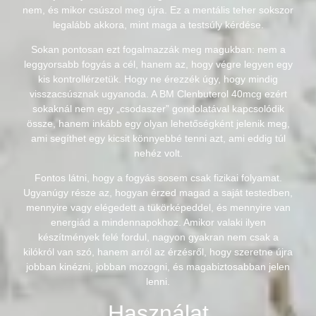
nem, és mikor csúszol meg újra. Ez a mentális teher sokszor
legalább akkora, mint maga a testsúly kérdése.
Sokan pontosan ezt fogalmazzák meg magukban: nem a
leggyorsabb fogyás a cél, hanem az, hogy végre legyen egy
kis kontrollérzetük. Hogy ne érezzék úgy, hogy mindig
visszacsúsznak ugyanoda. A BM Clenbuterol 40mcg ezért
sokaknál nem egy „csodaszer” gondolatával kapcsolódik
össze, hanem inkább egy olyan lehetőségként jelenik meg,
ami segíthet egy kicsit könnyebbé tenni azt, ami eddig túl
nehéz volt.
Fontos látni, hogy a fogyás sosem csak fizikai folyamat.
Ugyanúgy része az, hogyan érzed magad a saját testedben,
mennyire vagy elégedett a tükörképeddel, és mennyire van
energiád a mindennapokhoz. Amikor valaki ilyen
készítmények felé fordul, nagyon gyakran nem csak a
kilókról van szó, hanem arról az érzésről, hogy szeretne újra
jobban kinézni, jobban mozogni, és magabiztosabban jelen
lenni.
Használat