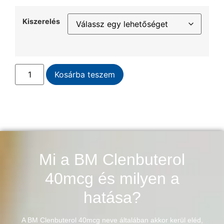
Kiszerelés
Kosárba teszem
Mi a BM Clenbuterol
40mcg és milyen a
hatása?
A BM Clenbuterol 40mcg neve általában akkor kerül eléd,