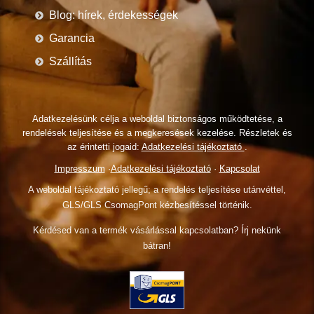
Blog: hírek, érdekességek
Garancia
Szállítás
Adatkezelésünk célja a weboldal biztonságos működtetése, a
rendelések teljesítése és a megkeresések kezelése. Részletek és
az érintetti jogaid:
Adatkezelési tájékoztató
.
Impresszum
·
Adatkezelési tájékoztató
·
Kapcsolat
A weboldal tájékoztató jellegű; a rendelés teljesítése utánvéttel,
GLS/GLS CsomagPont kézbesítéssel történik.
Kérdésed van a termék vásárlással kapcsolatban? Írj nekünk
bátran!