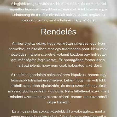
A legjobb megközelítés az, ha nem sietsz, és nem akarod
egyetlen lépéssel megoldani az egészet. A fokozatosság, a
tudatosság és a reális elvárások sokkal többet segítenek
hosszabb távon, mint a hirtelen nagy lendület.
Rendelés
Amikor eljutsz odáig, hogy konkrétan rákeresel egy ilyen
termékre, az általában már egy tudatosabb pont. Nem csak
nézelődsz, hanem szeretnél valamit kezdeni egy helyzettel,
ami már régóta foglalkoztat. Ez önmagában fontos lépés,
mert azt jelenti, hogy nem csak halogatod a kérdést.
A rendelés gondolata sokaknál nem impulzus, hanem egy
hosszabb folyamat eredménye. Lehet, hogy már volt több
próbálkozás, több újrakezdés, és most szeretnél egy kicsit
más irányból is ránézni a dologra. Nem feltétlenül azért, mert
mindent azonnal meg akarsz oldani, hanem mert szeretnél
végre haladni.
Ez a hozzáállás sokkal közelebb áll a valósághoz, mint a
gyors megoldások keresése. A fogyás nem egyik napról a