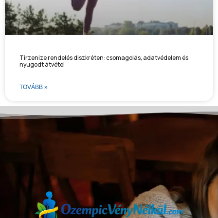
Tirzenize rendelés diszkréten: csomagolás, adatvédelem és
nyugodt átvétel
TOVÁBB »