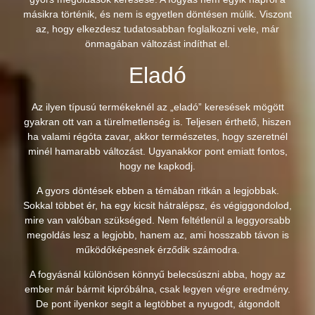
másikra történik, és nem is egyetlen döntésen múlik. Viszont
az, hogy elkezdesz tudatosabban foglalkozni vele, már
önmagában változást indíthat el.
Eladó
Az ilyen típusú termékeknél az „eladó” keresések mögött
gyakran ott van a türelmetlenség is. Teljesen érthető, hiszen
ha valami régóta zavar, akkor természetes, hogy szeretnél
minél hamarabb változást. Ugyanakkor pont emiatt fontos,
hogy ne kapkodj.
A gyors döntések ebben a témában ritkán a legjobbak.
Sokkal többet ér, ha egy kicsit hátralépsz, és végiggondolod,
mire van valóban szükséged. Nem feltétlenül a leggyorsabb
megoldás lesz a legjobb, hanem az, ami hosszabb távon is
működőképesnek érződik számodra.
A fogyásnál különösen könnyű belecsúszni abba, hogy az
ember már bármit kipróbálna, csak legyen végre eredmény.
De pont ilyenkor segít a legtöbbet a nyugodt, átgondolt