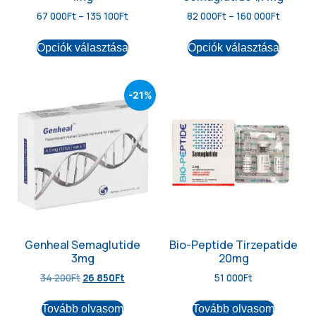
67 000
Ft
–
135 100
Ft
82 000
Ft
–
160 000
Ft
Opciók választása
Opciók választása
-21%
Genheal Semaglutide
Bio-Peptide Tirzepatide
3mg
20mg
34 200
Ft
26 850
Ft
51 000
Ft
Tovább olvasom
Tovább olvasom