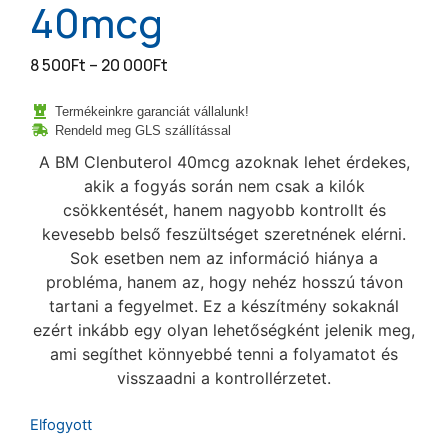
40mcg
8 500
Ft
–
20 000
Ft
Termékeinkre garanciát vállalunk!
Rendeld meg GLS szállítással
A BM Clenbuterol 40mcg azoknak lehet érdekes,
akik a fogyás során nem csak a kilók
csökkentését, hanem nagyobb kontrollt és
kevesebb belső feszültséget szeretnének elérni.
Sok esetben nem az információ hiánya a
probléma, hanem az, hogy nehéz hosszú távon
tartani a fegyelmet. Ez a készítmény sokaknál
ezért inkább egy olyan lehetőségként jelenik meg,
ami segíthet könnyebbé tenni a folyamatot és
visszaadni a kontrollérzetet.
Elfogyott