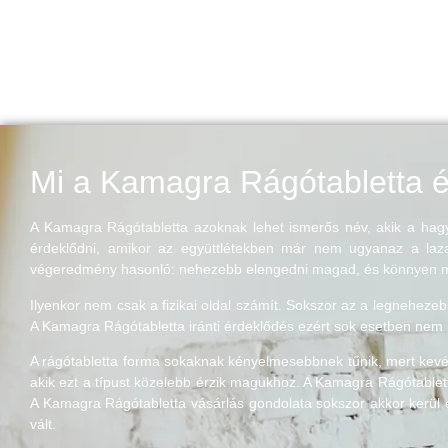
Mi a Kamagra Rágótabletta é
A Kamagra Rágótabletta azoknak lehet ismerős név, akik a hagy
érdeklődni, amikor az együttlétekben már nem ugyanaz a laza
végeredmény hasonló: nehezebb elengedni magad, és könnyen m
Ilyenkor nem csak a fizikai oldal számít. Sokszor az a legnehez
A Kamagra Rágótabletta iránti érdeklődés ezért sok esetben nem p
A rágótabletta forma sokaknak kényelmesebbnek tűnik, mert kevés
akik ezt a típust közelebb érzik magukhoz. A Kamagra Rágótablett
A Kamagra Rágótabletta vásárlás gondolata sokszor akkor kerül e
vált.