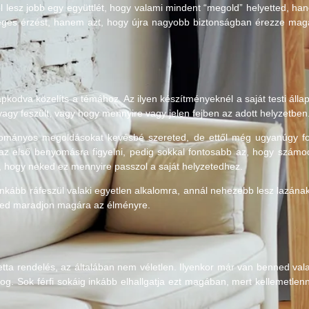
l lesz jobb egy együttlét, hogy valami mindent “megold” helyetted, h
éges érzést, hanem azt, hogy újra nagyobb biztonságban érezze magá
pkodva közelíts a témához. Az ilyen készítményeknél a saját testi állap
agy feszült, vagy hogy mennyire vagy jelen fejben az adott helyzetben
ományos megoldásokat kevésbé szereted, de ettől még ugyanúgy fo
z első benyomásra figyelni, pedig sokkal fontosabb az, hogy számo
, hogy neked ez mennyire passzol a saját helyzetedhez.
l inkább ráfeszül valaki egyetlen alkalomra, annál nehezebb lesz lazán
lmed maradjon magára az élményre.
ta rendelés, az általában nem véletlen. Ilyenkor már van benned vala
g. Sok férfi sokáig inkább elhallgatja ezt magában, mert kellemetlenn