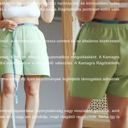
anem attól, hogy kevésbé kerülsz nyomás alá, és könnyebben tudsz
t a saját testében. A Kamagra Rágótabletta pontosan ezért válik
otod, a terheltséged, a stressz-szinted és az általános közérzeted
.
ntos, hogy ne tekints rá automatikus megoldásként. A Kamagra
dra valóban ez-e a megfelelő választás. A Kamagra Rágótabletta
ak maradnia. Az ilyen készítmények legfeljebb támogatást adhatnak
milyen tapasztalat, bizonytalanság vagy visszatérő gondolat, amit
ek érzi, vagy azt gondolja, majd magától rendeződik. Néha így is