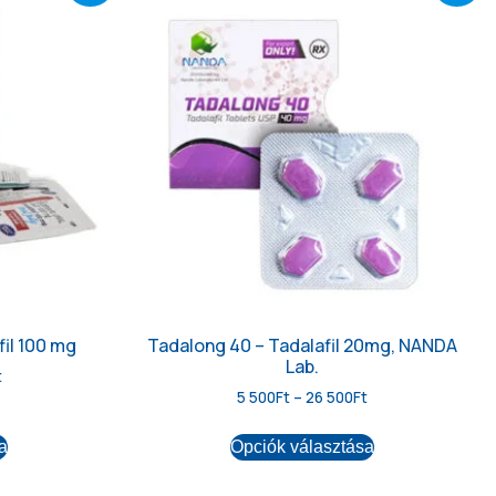
il 100 mg
Tadalong 40 – Tadalafil 20mg, NANDA
Lab.
t
5 500
Ft
–
26 500
Ft
a
Opciók választása