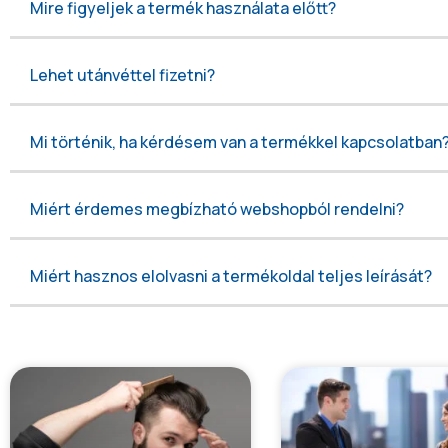
Mire figyeljek a termék használata előtt?
Lehet utánvéttel fizetni?
Mi történik, ha kérdésem van a termékkel kapcsolatban
Miért érdemes megbízható webshopból rendelni?
Miért hasznos elolvasni a termékoldal teljes leírását?