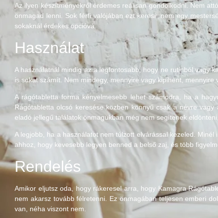
Az ilyen készítményekről érdemes reálisan gondolkodni. Nem attó
önmagad lenni. Sok férfi valójában ezt keresi: nem egy mesters
sokaknál érdekes opcióvá.
Használat
A használatnál mindig az a legfontosabb, hogy ne rutinból vagy ka
is sokat számít. Nem mindegy, mennyire vagy kipihent, mennyire v
A rágótabletta forma kényelmesebb lehet számodra, ha a hagy
Rágótabletta olcsó keresése közben könnyű csak a névre vagy a
eladó jellegű találatok önmagukban még nem segítenek eldönteni
A legjobb, ha a használatot nem túlzott elvárással kezeled. Miné
ahhoz, hogy kevesebb legyen benned a belső zaj, és több figye
Rendelés
Amikor eljutsz oda, hogy rákeresel arra, hogy Kamagra Rágótablet
nem akarsz tovább félretenni. Ez önmagában teljesen emberi dolo
van, néha viszont nem.