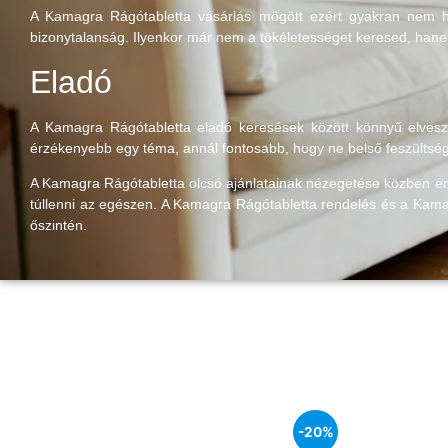
A Kamagra Rágótabletta vásárlás mögött ezért gyakran nem hir
bizonytalanság. Ilyenkor már nem a tökéletességet keresed, hane
Eladó
A Kamagra Rágótabletta eladó keresések között könnyű elveszni
érzékenyebb egy téma, annál fontosabb, hogy ne belső feszültség
A Kamagra Rágótabletta olcsó ajánlatainak nézegetése közben érd
túllenni az egészen. A Kamagra Rágótabletta rendelés és a Kama
őszintén.
-20%