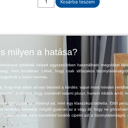
Kosárba teszem
s milyen a hatása?
ományos tabletták helyett egyszerűbben használható megoldást keresn
ság, mint korábban. Lehet, hogy csak időszakos bizonytalanságról
egjelenik a belső nyomás.
ebb, hogy már előre ott van benned a kérdés: vajon most minden rendbe
usztán arról szól, hogy szeretnél valami pluszt, hanem inkább arról, 
bé “gyógyszeres” élményt ad, mint egy klasszikus tabletta. Ettől per
a rendelés keresése mögött gyakran az a vágy áll, hogy ne görcsösen 
lő, amikor már nem szeretnéd tovább cipelni azt a bizonytalanságot,