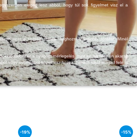
gyszerűen eleged lesz abból, hogy túl sok figyelmet visz el a
rületen nem a sietség szokta meghozni a legjobb döntést. Minél
kkal többet ér a nyugodt mérlegelés, mint az, ha hirtelen akarsz
nből vagy nyomásból közelítesz hozzá, hanem saját magad felé is
-19%
-15%