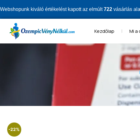
Webshopunk kiváló értékelést kapott az elmúlt
722
vásárlás al
Kezdőlap
Mi a
-22%