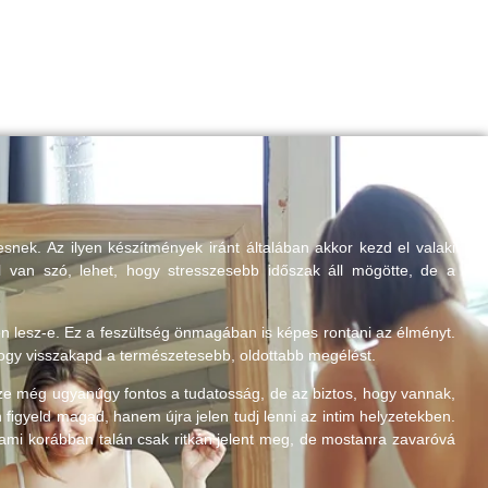
ek. Az ilyen készítmények iránt általában akkor kezd el valaki
 van szó, lehet, hogy stresszesebb időszak áll mögötte, de a
n lesz-e. Ez a feszültség önmagában is képes rontani az élményt.
hogy visszakapd a természetesebb, oldottabb megélést.
sze még ugyanúgy fontos a tudatosság, de az biztos, hogy vannak,
figyeld magad, hanem újra jelen tudj lenni az intim helyzetekben.
 ami korábban talán csak ritkán jelent meg, de mostanra zavaróvá