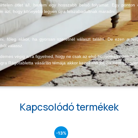
telen ötlet áll, hanem egy hosszabb belső folyamat. Egy ponton e
m azt, hogy könnyebb legyen újra felszabadultnak maradni.
, főleg akkor, ha gyorsan szeretnél választ találni. De ezen a te
ből válassz.
emes végig arra figyelned, hogy ne csak az első benyomás döntsön. So
gra Rágótabletta vásárlás témája akkor kezelhető jól, ha nem szégye
Kapcsolódó termékek
-13%