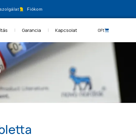
szolgálat
Fiókom
ítás
Garancia
Kapcsolat
0
Ft
g
letta