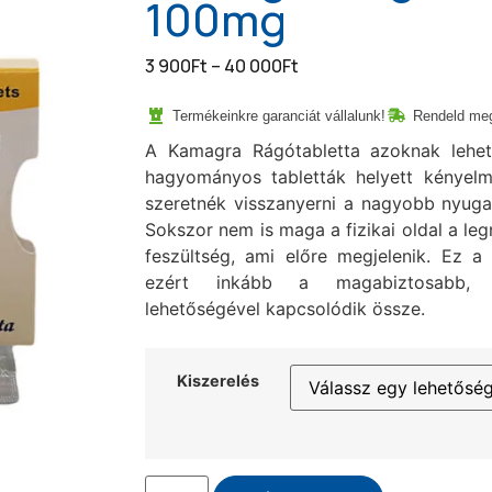
100mg
3 900
Ft
–
40 000
Ft
Termékeinkre garanciát vállalunk!
Rendeld meg
A Kamagra Rágótabletta azoknak lehet
hagyományos tabletták helyett kényel
szeretnék visszanyerni a nagyobb nyuga
Sokszor nem is maga a fizikai oldal a l
feszültség, ami előre megjelenik. Ez 
ezért inkább a magabiztosabb, t
lehetőségével kapcsolódik össze.
Kiszerelés