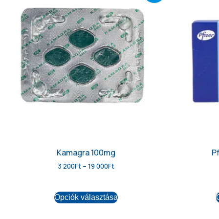
Kamagra 100mg
P
3 200
Ft
–
19 000
Ft
Opciók választása