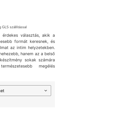
 GLS szállítással
 érdekes választás, akik a
mesebb formát keresnek, és
lmat az intim helyzetekben.
egnehezebb, hanem az a belső
a készítmény sokak számára
ermészetesebb megélés