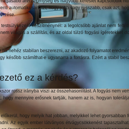
magasabb árérzékenység és nagyobb kereslet kapcsolódik hozz
nti automatikusan azt, hogy jobb vagy rosszabb, csak azt, hogy
nőrzése.
stsúlykezelő készítménynél: a legolcsóbb ajánlat nem feltétle
nem világos a szállítás, és az oldal túlzó fogyási ígéretekkel
de ha nehéz stabilan beszerezni, az akadozó folyamatot eredmén
 később számíthat-e ugyanarra a forrásra. Ezért a stabil besz
vezető ez a kérdés?
kszor rossz irányba viszi az összehasonlítást. A fogyás nem v
 hogy mennyire erősnek tartják, hanem az is, hogyan tolerálj
előkerül, hogy melyik hat jobban, melyikkel lehet gyorsabban f
adni. Az egyik ember látványos étvágycsökkenést tapasztalhat