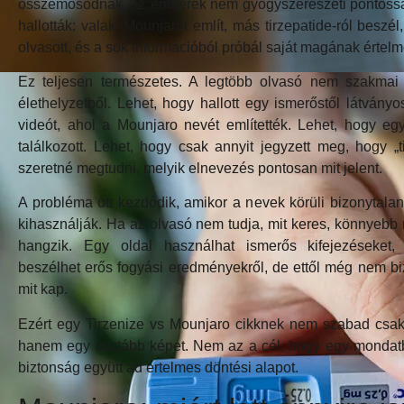
összemosódnak. Az emberek nem gyógyszerészeti pontossá
hallották: valaki Mounjarót említ, más tirzepatide-ról beszé
olvasott, és a sok információból próbál saját magának értelm
Ez teljesen természetes. A legtöbb olvasó nem szakmai 
élethelyzetből. Lehet, hogy hallott egy ismerőstől látványo
videót, ahol a Mounjaro nevét említették. Lehet, hogy e
találkozott. Lehet, hogy csak annyit jegyzett meg, hogy „
szeretné megtudni, melyik elnevezés pontosan mit jelent.
A probléma ott kezdődik, amikor a nevek körüli bizonytal
kihasználják. Ha az olvasó nem tudja, mit keres, könnyebb
hangzik. Egy oldal használhat ismerős kifejezéseket, 
beszélhet erős fogyási eredményekről, de ettől még nem biz
mit kap.
Ezért egy Tirzenize vs Mounjaro cikknek nem szabad csak 
hanem egy tisztább képet. Nem az a cél, hogy egy mondatba
biztonság együtt ad értelmes döntési alapot.