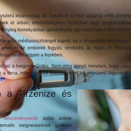
zerű kíváncsiság áll. Sokaknál ez már vásárlás előtti döntési 
tnek el árban, elérhetőségben, forrásban vagy megbízhatósá
 tényleg komolyabban gondolkodik egy testsúlykezelési folyama
rte erős médiavisszhangot kapott, és a tirzepatide hatóanyag
amelyet az emberek fogyás, rendelés, ár, hatás és Mounjaro
hogy rendet tegyen a fejekben.
et, az a leegyszerűsítés. Nem elég annyit mondani, hogy „ugya
k a téma, milyen célból keresik, miért lett népszerű fogyásná
n a Tirzenize és
 készítményekről
szóló online
ternatív megnevezések gyakran