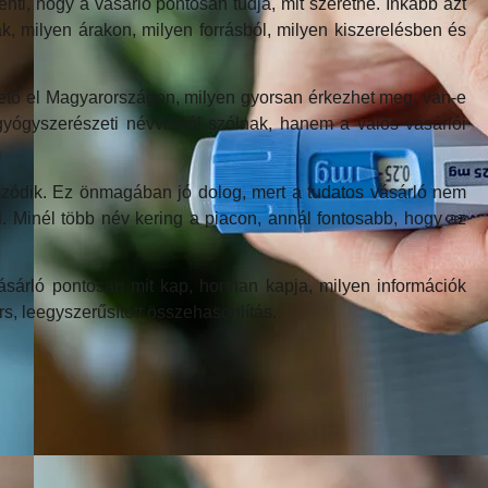
enti, hogy a vásárló pontosan tudja, mit szeretne. Inkább azt
nnak, milyen árakon, milyen forrásból, milyen kiszerelésben és
hető el Magyarországon, milyen gyorsan érkezhet meg, van-e
gyógyszerészeti névvitáról szólnak, hanem a valós vásárlói
zódik. Ez önmagában jó dolog, mert a tudatos vásárló nem
. Minél több név kering a piacon, annál fontosabb, hogy az
sárló pontosan mit kap, honnan kapja, milyen információk
s, leegyszerűsített összehasonlítás.