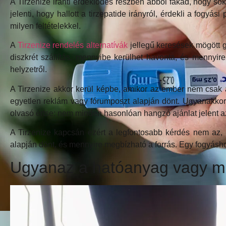
A Tirzenize iránti érdeklődés részben abból fakad, hogy soka
jelenti, hogy hallott a tirzepatide irányról, érdekli a fogyá
milyen feltételekkel.
A
Tirzenize rendelés alternatívák
jellegű keresések mögött g
diszkrét szállítás, mennyibe kerülhet havonta, és mennyir
helyzetről.
A Tirzenize akkor kerül képbe, amikor az ember nem csak
egyetlen reklám vagy fórumposzt alapján dönt. Ugyanakkor 
olvasó értse: nem minden hasonlóan hangzó ajánlat jelent 
A Tirzenize kapcsán ezért a legfontosabb kérdés nem az,
alapján dönt, és mennyire megbízható a forrás. Egy fogyásho
Ugyanaz a hatóanyag vagy má