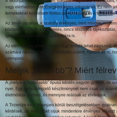
A Mounjaro erős név, ezért sokszor magasabb érdeklődés, 
vagy elérhetőbb lehetőségként keres információt. Ez nem jele
termékeknél különösen fontos az eredetiség és a forrás elle
Az árnál ugyanaz a szabály érvényes, mint minden modern te
közben homályos a kiszerelés, nincs részletes tájékoztatás, 
igaz a Mounjaro-jellegű ajánlatokra is.
Az elérhetőség szintén fontos. Egy termék lehet népszerű, 
számára nemcsak az első rendelés számít, hanem az is, hogy
szempont.
Melyik „erősebb”? Miért félre
A „melyik a legerősebb” típusú kérdés nagyon gyakori, de so
nyer. Egy testsúlykezelő készítménynél nem csak az számít,
életmóddal párosul, és mennyire reálisak az elvárások.
A Tirzenize és a Mounjaro körüli beszélgetésekben gyakran 
kérdések, de nem lehet rájuk mindenkire érvényes választ 