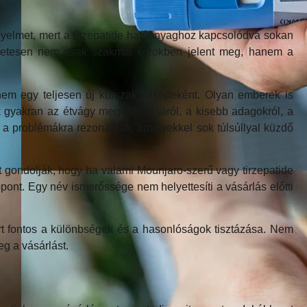
igyelmet, mert a tirzepatide hatóanyaghoz kapcsolódva sokan
észetesen nem csak szakmai körökben jelent meg, hanem a
em egy teljesen új korszak jelképeként. Olyan emberek is
ek gyakran az étvágy megváltozásáról, a kisebb adagokról, a
 a problémákra rezonálnak, amelyekkel sok túlsúllyal küzdő
t gondolják, hogy ha valami Mounjaro-szerű vagy tirzepatide
pont. Egy név ismerőssége nem helyettesíti a vásárlás előtti
ért fontos a különbségek és a hasonlóságok tisztázása. Nem
g a vásárlást.