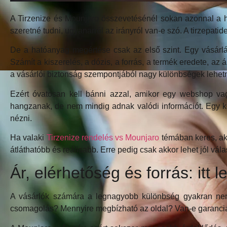
A Tirzenize és Mounjaro összevetésénél sokan azonnal a h
szeretné tudni, ugyanarról az irányról van-e szó. A tirzepa
De a hatóanyag megértése csak az első szint. Egy vásárlás
Számít a kiszerelés, a dózis, a forrás, a termék eredete, az á
a vásárlói biztonság szempontjából nagy különbségek lehet
Ezért óvatosan kell bánni azzal, amikor egy webshop vagy
hangzanak, de nem mindig adnak valódi információt. Egy ké
nézni.
Ha valaki
Tirzenize rendelés vs Mounjaro
témában keres, ak
átláthatóbb és reálisabb. Erre pedig csak akkor lehet jól vá
Ár, elérhetőség és forrás: itt 
A vásárlók számára a legnagyobb különbség gyakran nem 
csomagolás? Mennyire megbízható az oldal? Van-e garancia? 