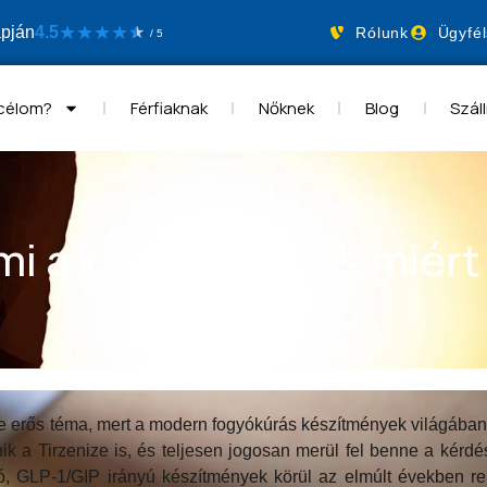
★
★
★
★
apján
4.5
★
★
Rólunk
Ügyfél
/ 5
 célom?
Férfiaknak
Nőknek
Blog
Száll
mi a különbség, és miért
re erős téma, mert a modern fogyókúrás készítmények világában 
enik a Tirzenize is, és teljesen jogosan merül fel benne a kér
, GLP-1/GIP irányú készítmények körül az elmúlt években reng