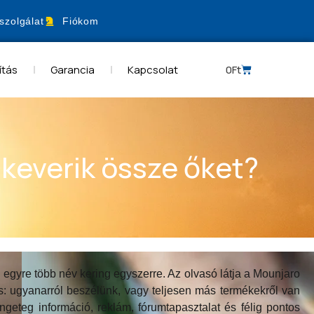
szolgálat
Fiókom
ítás
Garancia
Kapcsolat
0
Ft
 keverik össze őket?
egyre több név kering egyszerre. Az olvasó látja a Mounjaro
dés: ugyanarról beszélünk, vagy teljesen más termékekről van
eteg információ, reklám, fórumtapasztalat és félig pontos