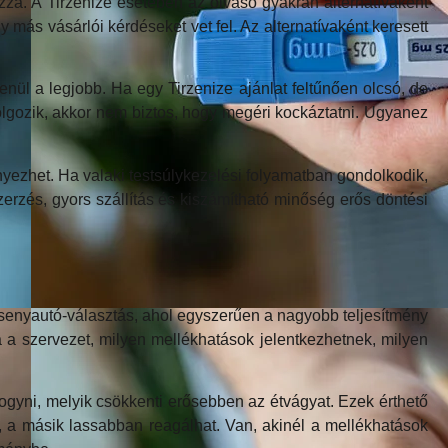
á. A Tirzenize esetében az olvasó gyakran alternatívaként
 más vásárlói kérdéseket vet fel. Az alternatívaként keresett
nül a legjobb. Ha egy Tirzenize ajánlat feltűnően olcsó, de
 dolgozik, akkor nem biztos, hogy megéri kockáztatni. Ugyanez
yezhet. Ha valaki testsúlykezelési folyamatban gondolkodik,
erzés, gyors szállítás és kiszámítható minőség erős döntési
ersenyautó-választás, ahol egyszerűen a nagyobb teljesítmény
a a szervezet, milyen mellékhatások jelentkezhetnek, milyen
ogyni, melyik csökkenti erősebben az étvágyat. Ezek érthető
, a másik lassabban reagálhat. Van, akinél a mellékhatások