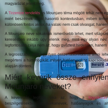
magyarázat jelent meg.
A
Tirzenize rendelés
vs Mounjaro téma mögött tehát nem egys
miért beszélnek róluk hasonló kontextusban, miben térhe
különösen fontos akkor, ha valaki nem csak olvasgat, hanem
A Mounjaro neve sokaknak ismerősebb lehet, mert világsze
keresésben inkább úgy jelenik meg, mint egy olyan név, 
legfontosabb célja nem az, hogy győztest hirdessen, hanem 
A legrosszabb, amit egy ilyen összehasonlításnál tenni leh
megérteni a háttérlogikát: milyen hatóanyaghoz kapcsolódi
alapján dönteni.
Miért keverik össze ennyie
Mounjaro neveket?
A keveredés legfőbb oka az, hogy a
fogyókúrás
beszélgetésekben a márkanevek, hatóanyagok és al