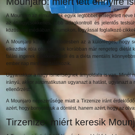
Mounjaro: miért lett ennyire i
A Mounjaro az elmúlt évek egyik legtöbbet emlegetett neve 
az étvágycsökkenés, jobb adagkontroll és jelentős test
közösségi médiában, fórumokon, fogyással foglalkozó cikk
A Mounjaro körüli érdeklődésben az a különleges, hogy s
elkezdtek róla olvasni, akik korábban már rengeteg diétát 
falási ingerek csökkenéséről és a diéta mentális könnyebb
ember nap mint nap találkozik.
Ugyanakkor a nagy ismertségnek árnyoldala is van. Minél né
irányú, akkor automatikusan ugyanazt a hatást, ugyanazt a m
ellenőrzést.
A Mounjaro népszerűsége miatt a Tirzenize iránt érdeklődő
azért, hogy bonyolítsuk a döntést, hanem azért, hogy az olv
Tirzenize: miért keresik Moun