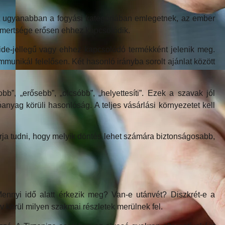
et ugyanabban a fogyási kategóriában emlegetnek, az ember
ismertsége erősen ehhez kapcsolódik.
tide-jellegű vagy ehhez kapcsolódó termékként jelenik meg.
kommunikál felelősen. Két hasonló irányba sorolt ajánlat között
, „erősebb”, „olcsóbb”, „helyettesíti”. Ezek a szavak jól
yag körüli hasonlóság. A teljes vásárlási környezetet kell
ja tudni, hogy melyik döntés lehet számára biztonságosabb,
nnyi idő alatt érkezik meg? Van-e utánvét? Diszkrét-e a
 körül milyen szakmai részletek merülnek fel.