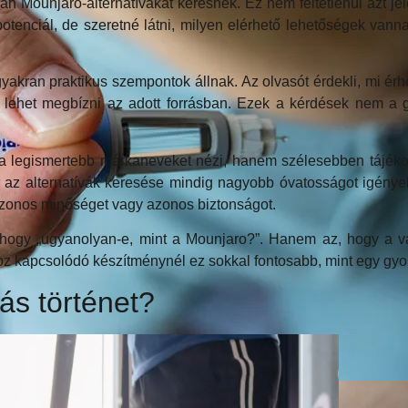
n Mounjaro-alternatívákat keresnek. Ez nem feltétlenül azt jel
si potenciál, de szeretné látni, milyen elérhető lehetőségek va
yakran praktikus szempontok állnak. Az olvasót érdekli, mi ér
e lehet megbízni az adott forrásban. Ezek a kérdések nem a 
 a legismertebb márkaneveket nézi, hanem szélesebben tájéko
az alternatívák keresése mindig nagyobb óvatosságot igényel
azonos minőséget vagy azonos biztonságot.
 hogy „ugyanolyan-e, mint a Mounjaro?”. Hanem az, hogy a vá
z kapcsolódó készítménynél ez sokkal fontosabb, mint egy gyor
s történet?