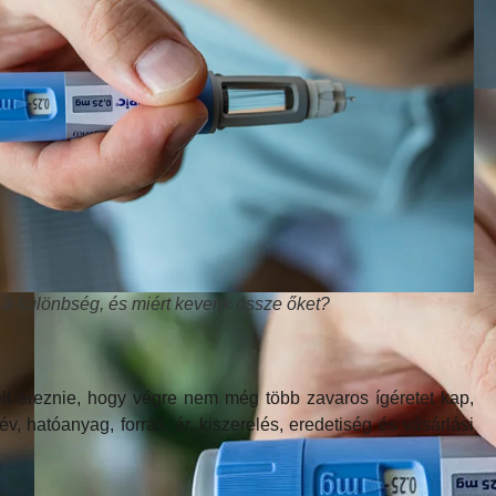
 a különbség, és miért keverik össze őket?
ll éreznie, hogy végre nem még több zavaros ígéretet kap,
hatóanyag, forrás, ár, kiszerelés, eredetiség és vásárlási