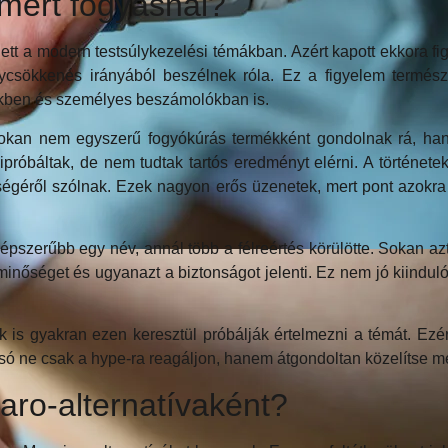
smert fogyásnál?
lett a modern testsúlykezelési témákban. Azért kapott ekkora f
súlycsökkenés irányából beszélnek róla. Ez a figyelem term
ekben és személyes beszámolókban is.
okan nem egyszerű fogyókúrás termékként gondolnak rá, han
kipróbáltak, de nem tudtak tartós eredményt elérni. A történet
ségéről szólnak. Ezek nagyon erős üzenetek, mert pont azokra
pszerűbb egy név, annál több a félreértés körülötte. Sokan az
inőséget és ugyanazt a biztonságot jelenti. Ez nem jó kiinduló
k is gyakran ezen keresztül próbálják értelmezni a témát. Ez
asó ne csak a hype-ra reagáljon, hanem átgondoltan közelítse me
jaro-alternatívaként?