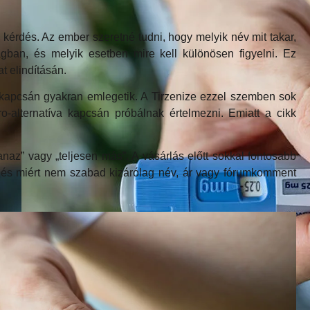
kérdés. Az ember szeretné tudni, hogy melyik név mit takar,
gban, és melyik esetben mire kell különösen figyelni. Ez
t elindításán.
 kapcsán gyakran emlegetik. A Tirzenize ezzel szemben sok
-alternatíva kapcsán próbálnak értelmezni. Emiatt a cikk
naz” vagy „teljesen más”. A vásárlás előtt sokkal fontosabb
l, és miért nem szabad kizárólag név, ár vagy fórumkomment