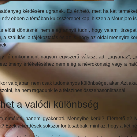
atóanyag kérdésére ugranak. Ez érthető, mert ha két termék
tide név ebben a témában kulcsszerepet kap, hiszen a Mounjaro 
 előtti döntésnél nem elég annyit tudni, hogy valami tirzepa
r, a szállítás, a tájékoztatás és az is, hogy az oldal mennyire 
nek.
 fórumkomment nagyon egyszerű választ ad: „ugyanaz”, „jobb”
szítmény értékeléséhez nem elég a névrokonság vagy a hatóan
kor valójában nem csak tudományos különbséget akar. Azt akar
laszolni, ha nem ragadunk le a felszínes összehasonlításnál.
lehet a valódi különbség
elméleti, hanem gyakorlati. Mennyibe kerül? Elérhető-e? Me
Ezek a kérdések sokszor fontosabbak, mint az, hogy a két név