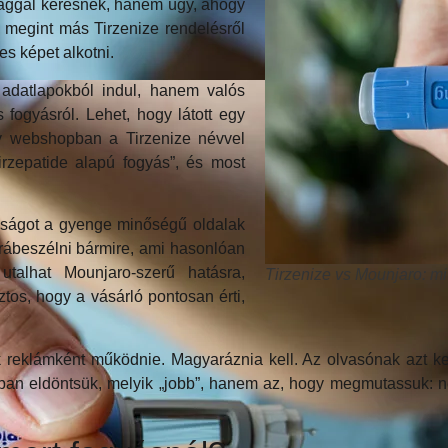
ggal keresnek, hanem úgy, ahogy
l, megint más Tirzenize rendelésről
es képet alkotni.
adatlapokból indul, hanem valós
s fogyásról. Lehet, hogy látott egy
gy webshopban a Tirzenize névvel
tirzepatide alapú fogyás”, és most
anságot a gyenge minőségű oldalak
 rábeszélni bármire, ami hasonlóan
utalhat Mounjaro-szerű hatásra,
Tirzenize vs Mounjaro: mi
tos, hogy a vásárló pontosan érti,
reklámként működnie. Magyaráznia kell. Az olvasónak azt ke
n eldöntsük, melyik „jobb”, hanem az, hogy megmutassuk: név, 