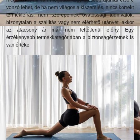
vonzó lehet, de ha nem világos a kiszerelés, nincs korrekt
termékleírás, nem szerepelnek óvatossági tudnivalók,
bizonytalan a szállítás vagy nem elérhető utánvét, akkor
az alacsony ár már nem feltétlenül előny. Egy
érzékenyebb termékkategóriában a biztonságérzetnek is
van értéke.