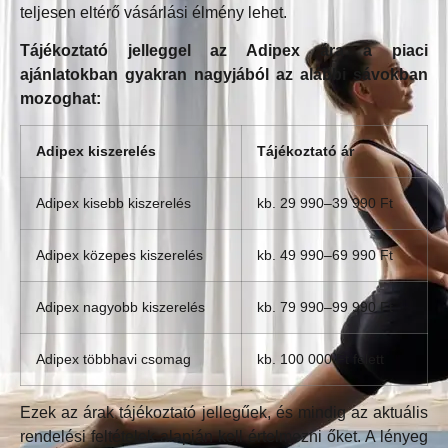
teljesen eltérő vásárlási élmény lehet.
Tájékoztató jelleggel az Adipex ára a piaci
ajánlatokban gyakran nagyjából az alábbi sávokban
mozoghat:
Adipex kiszerelés
Tájékoztató ár
Adipex kisebb kiszerelés
kb. 29 990–39 990 Ft
Adipex közepes kiszerelés
kb. 49 990–69 990 Ft
Adipex nagyobb kiszerelés
kb. 79 990–99 990 Ft
Adipex többhavi csomag
kb. 100 000 Ft felett
Ezek az árak tájékoztató jellegűek, és mindig az aktuális
rendelési feltételek alapján kell értelmezni őket. A lényeg