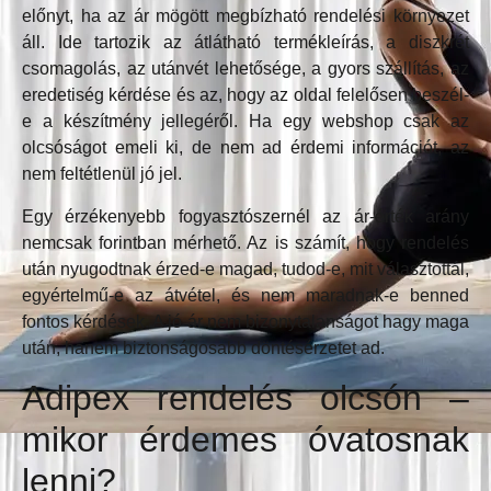
előnyt, ha az ár mögött megbízható rendelési környezet
áll. Ide tartozik az átlátható termékleírás, a diszkrét
csomagolás, az utánvét lehetősége, a gyors szállítás, az
eredetiség kérdése és az, hogy az oldal felelősen beszél-
e a készítmény jellegéről. Ha egy webshop csak az
olcsóságot emeli ki, de nem ad érdemi információt, az
nem feltétlenül jó jel.
Egy érzékenyebb fogyasztószernél az ár-érték arány
nemcsak forintban mérhető. Az is számít, hogy rendelés
után nyugodtnak érzed-e magad, tudod-e, mit választottál,
egyértelmű-e az átvétel, és nem maradnak-e benned
fontos kérdések. A jó ár nem bizonytalanságot hagy maga
után, hanem biztonságosabb döntésérzetet ad.
Adipex rendelés olcsón –
mikor érdemes óvatosnak
lenni?