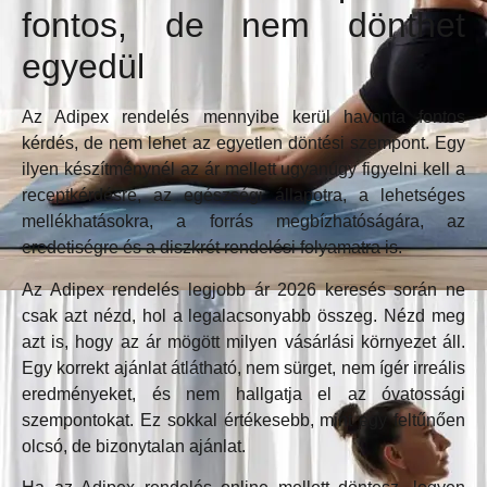
fontos, de nem dönthet
egyedül
Az Adipex rendelés mennyibe kerül havonta fontos
kérdés, de nem lehet az egyetlen döntési szempont. Egy
ilyen készítménynél az ár mellett ugyanúgy figyelni kell a
receptkérdésre, az egészségi állapotra, a lehetséges
mellékhatásokra, a forrás megbízhatóságára, az
eredetiségre és a diszkrét rendelési folyamatra is.
Az Adipex rendelés legjobb ár 2026 keresés során ne
csak azt nézd, hol a legalacsonyabb összeg. Nézd meg
azt is, hogy az ár mögött milyen vásárlási környezet áll.
Egy korrekt ajánlat átlátható, nem sürget, nem ígér irreális
eredményeket, és nem hallgatja el az óvatossági
szempontokat. Ez sokkal értékesebb, mint egy feltűnően
olcsó, de bizonytalan ajánlat.