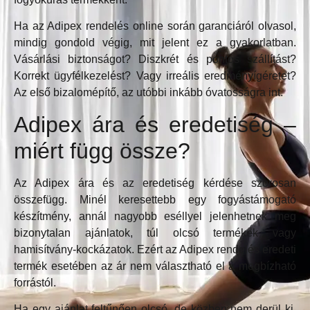
Ha az Adipex rendelés online során garanciáról olvasol,
mindig gondold végig, mit jelent ez a gyakorlatban.
Vásárlási biztonságot? Diszkrét és pontos szállítást?
Korrekt ügyfélkezelést? Vagy irreális eredményígéretet?
Az első bizalomépítő, az utóbbi inkább óvatosságra int.
Adipex ára és eredetiség –
miért függ össze?
Az Adipex ára és az eredetiség kérdése szorosan
összefügg. Minél keresettebb egy fogyástámogató
készítmény, annál nagyobb eséllyel jelenhetnek meg
bizonytalan ajánlatok, túl olcsó termékek vagy
hamisítvány-kockázatok. Ezért az Adipex rendelés eredeti
termék esetében az ár nem választható el a megbízható
forrástól.
Ha egy ajánlat feltűnően olcsó, de közben nem derül ki,