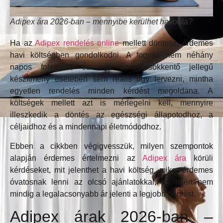
Adipex ára 2026-ban – mennyibe kerülhet havonta?
Ha az
Adipex rendelés online
mellett döntesz, érdemes
havi költségben gondolkodni. A fogyás nem néhány
napos folyamat, és egy étvágycsökkentő jellegű
készítmény esetében sem reális úgy tervezni, mintha
egyetlen rendelés minden kérdést megoldana. A
költségek mellett azt is mérlegelni kell, mennyire
illeszkedik a döntés az egészségi állapotodhoz, a
céljaidhoz és a mindennapi életmódodhoz.
Ebben a cikkben végigvesszük, milyen szempontok
alapján érdemes értelmezni az
Adipex ára
körüli
kérdéseket, mit jelenthet a havi költség, mikor érdemes
óvatosnak lenni az olcsó ajánlatokkal, és miért nem
mindig a legalacsonyabb ár jelenti a legjobb döntést.
Adipex árak 2026-ban –