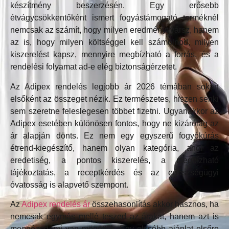
készítmény beszerzésén. Egy erősebb
étvágycsökkentőként ismert fogyástámogató terméknél
nemcsak az számít, hogy milyen eredményt vársz, hanem
az is, hogy milyen költséggel kell számolnod, milyen
kiszerelést kapsz, mennyire megbízható a forrás, és a
rendelési folyamat ad-e elég biztonságérzetet.
Az Adipex rendelés legjobb ár 2026 témában sokan
elsőként az összeget nézik. Ez természetes, hiszen senki
sem szeretne feleslegesen többet fizetni. Ugyanakkor az
Adipex esetében különösen fontos, hogy ne kizárólag az
ár alapján dönts. Ez nem egy egyszerű fogyókúrás
étrend-kiegészítő, hanem olyan kategória, ahol az
eredetiség, a pontos kiszerelés, a megbízható
tájékoztatás, a receptkérdés és az egészségügyi
óvatosság is alapvető szempont.
Az
Adipex rendelés ár
összehasonlítás akkor hasznos, ha
nemcsak egymás mellé teszed az árakat, hanem azt is
megnézed, mi van mögöttük. Egy olcsóbb ajánlat elsőre