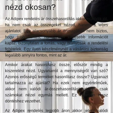
nézd okosan?
Az Adipex rendelés ár összehasonlítás akkor működik jól,
ha nem csak az összegeket nézed, hanem a teljes
ajánlatot. Egy alacsonyabb ár önmagában nem biztos,
hogy jobb döntés, ha közben kevesebb információt
kapsz, bizonytalan a forrás, vagy hiányosak a rendelési
feltételek. Egy ilyen készítménynél a vásárlási biztonság
legalább annyira fontos, mint az ár.
Amikor árakat hasonlítasz össze, először mindig a
kiszerelést nézd. Ugyanarról a mennyiségről van szó?
Azonos erősségű terméket hasonlítasz össze? Ugyanazt
tartalmazza az ajánlat? Ha ezek nem egyértelműek,
akkor nem valódi ár-összehasonlítást végzel, csak
számokat nézel egymás mellett. Ez könnyen rossz
döntéshez vezethet.
Az Adipex rendelés legjobb áron akkor jelent valódi