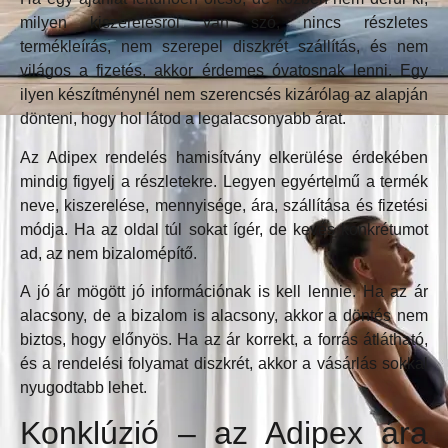
milyen kiszerelésről van szó, nincs részletes
termékleírás, nem szerepel diszkrét szállítás, és nem
világos a fizetés, akkor érdemes óvatosnak lenni. Egy
ilyen készítménynél nem szerencsés kizárólag az alapján
dönteni, hogy hol látod a legalacsonyabb árat.
Az Adipex rendelés hamisítvány elkerülése érdekében
mindig figyelj a részletekre. Legyen egyértelmű a termék
neve, kiszerelése, mennyisége, ára, szállítása és fizetési
módja. Ha az oldal túl sokat ígér, de kevés konkrétumot
ad, az nem bizalomépítő.
A jó ár mögött jó információnak is kell lennie. Ha az ár
alacsony, de a bizalom is alacsony, akkor a döntés nem
biztos, hogy előnyös. Ha az ár korrekt, a forrás átlátható,
és a rendelési folyamat diszkrét, akkor a vásárlás sokkal
nyugodtabb lehet.
Konklúzió – az Adipex ára