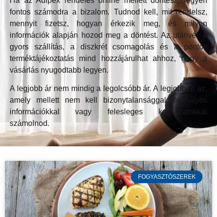
Ha az Adipex rendelés online mellett döntesz, legyen
fontos számodra a bizalom. Tudnod kell, mit rendelsz,
mennyit fizetsz, hogyan érkezik meg, és milyen
információk alapján hozod meg a döntést. Az utánvét, a
gyors szállítás, a diszkrét csomagolás és a pontos
terméktájékoztatás mind hozzájárulhat ahhoz, hogy a
vásárlás nyugodtabb legyen.
A legjobb ár nem mindig a legolcsóbb ár. A legjobb ár az,
amely mellett nem kell bizonytalansággal, homályos
információkkal vagy felesleges kockázatokkal
számolnod.
FOGYASZTÓSZEREK