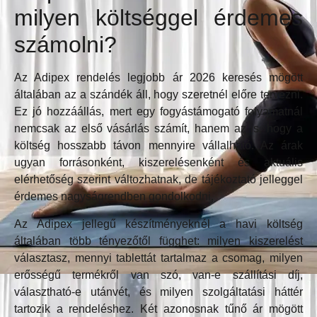
milyen költséggel érdemes
számolni?
Az Adipex rendelés legjobb ár 2026 keresés mögött
általában az a szándék áll, hogy szeretnél előre tervezni.
Ez jó hozzáállás, mert egy fogyástámogató folyamatnál
nemcsak az első vásárlás számít, hanem az is, hogy a
költség hosszabb távon mennyire vállalható. Az árak
ugyan forrásonként, kiszerelésenként és aktuális
elérhetőség szerint változhatnak, de tájékoztató jelleggel
érdemes nagyságrendben gondolkodni.
Az Adipex jellegű készítményeknél a havi költség
általában több tényezőtől függhet: milyen kiszerelést
választasz, mennyi tablettát tartalmaz a csomag, milyen
erősségű termékről van szó, van-e szállítási díj,
választható-e utánvét, és milyen szolgáltatási háttér
tartozik a rendeléshez. Két azonosnak tűnő ár mögött