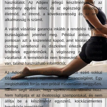
használatot. Az Adipex jellegű készítményeknél az
eredmény egyéni lehet, és az egészségi állapot, az
életmód, az étrend, a következetesség és az orvosi
alkalmasság is számít.
A valódi vásárlási garancia inkább a rendelési folyamat
tisztaságában jelenhet meg. Például abban, hogy
pontosan azt a kiszerelést kapod, amit kiválasztottál. A
csomag sértetlenül és diszkréten érkezik. A fizetési
feltételek egyértelműek. A végösszeg nem változik
váratlanul. A termékleírás nem félrevezető. Ha kérdésed
van, találsz használható információt.
Az Adipex vásárlás ellenőrzött forrásból ezért sokkal
többet jelent, mint egy hangzatos garanciaígéret. Egy
megbízhatóbb forrás nem próbál mindenáron meggyőzni,
hanem segít abban, hogy tájékozottabb döntést hozz.
Nem hallgatja el az óvatossági szempontokat, és nem
állítja be a készítményt egyszerű, kockázatmentes
fogyókúrás termékként.