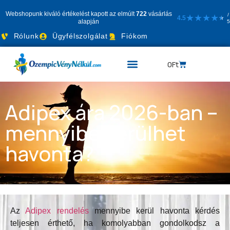
Webshopunk kiváló értékelést kapott az elmúlt
722
vásárlás
/
★
★
★
★
4.5
★
★
alapján
5
Rólunk
Ügyfélszolgálat
Fiókom
0
Ft
Adipex ára 2026-ban –
mennyibe kerülhet
havonta?
Az
Adipex rendelés
mennyibe kerül havonta kérdés
teljesen érthető, ha komolyabban gondolkodsz a