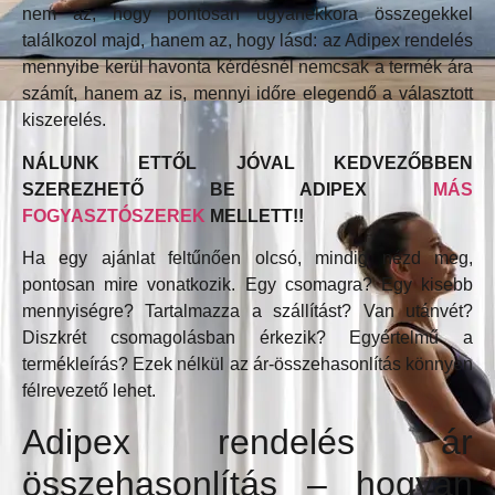
nem az, hogy pontosan ugyanekkora összegekkel
találkozol majd, hanem az, hogy lásd: az Adipex rendelés
mennyibe kerül havonta kérdésnél nemcsak a termék ára
számít, hanem az is, mennyi időre elegendő a választott
kiszerelés.
NÁLUNK ETTŐL JÓVAL KEDVEZŐBBEN
SZEREZHETŐ BE ADIPEX
MÁS
FOGYASZTÓSZEREK
MELLETT!!
Ha egy ajánlat feltűnően olcsó, mindig nézd meg,
pontosan mire vonatkozik. Egy csomagra? Egy kisebb
mennyiségre? Tartalmazza a szállítást? Van utánvét?
Diszkrét csomagolásban érkezik? Egyértelmű a
termékleírás? Ezek nélkül az ár-összehasonlítás könnyen
félrevezető lehet.
Adipex rendelés ár
összehasonlítás – hogyan