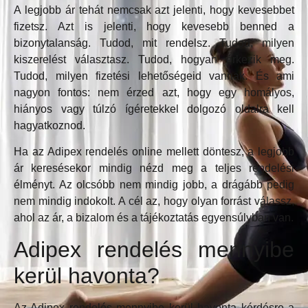
A legjobb ár tehát nemcsak azt jelenti, hogy kevesebbet
fizetsz. Azt is jelenti, hogy kevesebb benned a
bizonytalanság. Tudod, mit rendelsz. Tudod, milyen
kiszerelést választasz. Tudod, hogyan érkezik meg.
Tudod, milyen fizetési lehetőségeid vannak. És ami
nagyon fontos: nem érzed azt, hogy egy homályos,
hiányos vagy túlzó ígéretekkel dolgozó oldalra kell
hagyatkoznod.
Ha az Adipex rendelés online mellett döntesz, a legjobb
ár keresésekor mindig nézd meg a teljes rendelési
élményt. Az olcsóbb nem mindig jobb, a drágább pedig
nem mindig indokolt. A cél az, hogy olyan forrást válassz,
ahol az ár, a bizalom és a tájékoztatás egyensúlyban van.
Adipex rendelés mennyibe
kerül havonta?
Az Adipex rendelés mennyibe kerül havonta kérdésre a