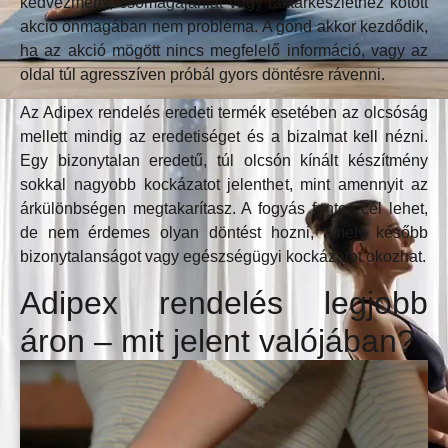
kedvezmény, csomagajánlat vagy raktárkészlethez kötött
akció önmagában nem probléma. A gond akkor kezdődik,
ha az akció mögött nincs megfelelő információ, vagy az
oldal túl agresszíven próbál gyors döntésre rávenni.
Az Adipex rendelés eredeti termék esetében az olcsóság
mellett mindig az eredetiséget és a bizalmat kell nézni.
Egy bizonytalan eredetű, túl olcsón kínált készítmény
sokkal nagyobb kockázatot jelenthet, mint amennyit az
árkülönbségen megtakarítasz. A fogyás fontos cél lehet,
de nem érdemes olyan döntést hozni, amely később
bizonytalanságot vagy egészségügyi kockázatot okozhat.
Adipex rendelés legjobb
áron – mit jelent valójában?