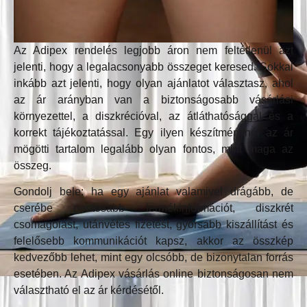
Az Adipex rendelés legjobb áron nem feltétlenül azt
jelenti, hogy a legalacsonyabb összeget keresed. Sokkal
inkább azt jelenti, hogy olyan ajánlatot választasz, ahol
az ár arányban van a biztonságosabb vásárlási
környezettel, a diszkrécióval, az átláthatósággal és a
korrekt tájékoztatással. Egy ilyen készítménynél az ár
mögötti tartalom legalább olyan fontos, mint maga az
összeg.
Gondolj bele: ha egy ajánlat valamivel drágább, de
cserébe pontosabb termékinformációt, diszkrét
csomagolást, utánvétes fizetést, gyorsabb kiszállítást és
felelősebb kommunikációt kapsz, akkor az összkép
kedvezőbb lehet, mint egy olcsóbb, de bizonytalan forrás
esetében. Az Adipex vásárlás online biztonságosan nem
választható el az ár kérdésétől.