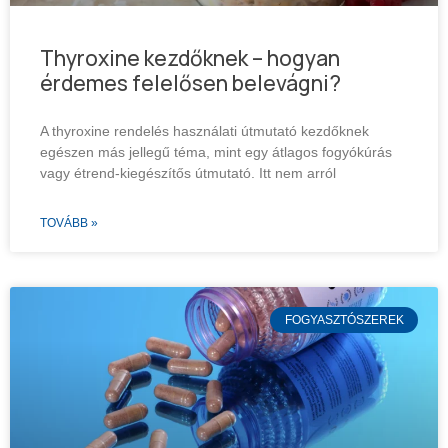
Thyroxine kezdőknek – hogyan
érdemes felelősen belevágni?
A thyroxine rendelés használati útmutató kezdőknek
egészen más jellegű téma, mint egy átlagos fogyókúrás
vagy étrend-kiegészítős útmutató. Itt nem arról
TOVÁBB »
FOGYASZTÓSZEREK