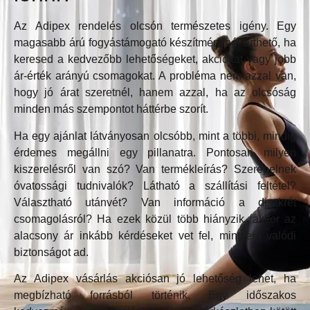
Az Adipex rendelés olcsón természetes igény. Egy
magasabb árú fogyástámogató készítménynél érthető, ha
keresed a kedvezőbb lehetőségeket, akciókat vagy jobb
ár-érték arányú csomagokat. A probléma nem azzal van,
hogy jó árat szeretnél, hanem azzal, ha az olcsóság
minden más szempontot háttérbe szorít.
Ha egy ajánlat látványosan olcsóbb, mint a többi, mindig
érdemes megállni egy pillanatra. Pontosan milyen
kiszerelésről van szó? Van termékleírás? Szerepelnek
óvatossági tudnivalók? Látható a szállítási feltétel?
Választható utánvét? Van információ a diszkrét
csomagolásról? Ha ezek közül több hiányzik, akkor az
alacsony ár inkább kérdéseket vet fel, mintsem valódi
biztonságot ad.
Az Adipex vásárlás akciósan jó lehetőség lehet, ha
megbízható forrásból történik. Egy időszakos