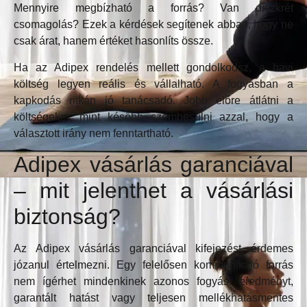
Mennyire megbízható a forrás? Van diszkrét
csomagolás? Ezek a kérdések segítenek abban, hogy ne
csak árat, hanem értéket hasonlíts össze.
Ha az Adipex rendelés mellett gondolkodsz, a havi
költség legyen reális és vállalható. A fogyásban a
kapkodás ritkán jó tanácsadó. Jobb előre átlátni a
költségeket, mint később szembesülni azzal, hogy a
választott irány nem fenntartható.
Adipex vásárlás garanciával
– mit jelenthet a vásárlási
biztonság?
Az Adipex vásárlás garanciával kifejezést érdemes
józanul értelmezni. Egy felelősen kommunikáló forrás
nem ígérhet mindenkinek azonos fogyási eredményt,
garantált hatást vagy teljesen mellékhatásmentes