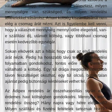
válasz attól függ, milyen kiszerelést választasz, milyen
mennyiségre van szükséged, és milyen rendelési
feltételekkel vásárolsz. A havi költség kiszámításánál nem
elég a csomag árát nézni. Azt is figyelembe kell venni,
hogy a választott mennyiség mennyi időre elegendő, van-
e szállítási díj, utánvét költség, vagy többhavi csomag
esetén kedvezőbb egységár.
Sokan elkövetik azt a hibát, hogy csak az első rendelés
árát nézik. Pedig ha hosszabb távú testsúlycsökkentési
folyamatban gondolkodsz, fontos előre látni, mennyire
vállalható a költség. Egy túl drága megoldás hosszabb
távon feszültséget okozhat, egy túl olcsó, bizonytalan
ajánlat pedig biztonsági kérdéseket vethet fel.
Az Adipex rendelés ár összehasonlítás során ezért
érdemes havi költségben gondolkodni. Mennyi a teljes
rendelési összeg? Hány napra vagy hétre elegendő?
Milyen szállítási és fizetési feltételek tartoznak hozzá?