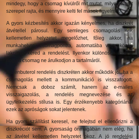
mindegy, hogy a csomag kívülről mit mutat, milyen felirat
szerepel rajta, és mennyire kelti fel mások figyelmét.
A gyors kézbesítés akkor igazán kényelmes, ha diszkrét
átvétellel párosul. Egy semleges csomagolás sok
kellemetlen helyzetet megelőzhet, főleg akkor, ha
munkahelyre, csomagpontra, automatába vagy közös
lakcímre kéred a rendelést. Ilyenkor különösen fontos,
hogy a csomag ne árulkodjon a tartalmáról.
A clenbuterol rendelés diszkréten akkor működik jól, ha a
csomagolás mellett a kommunikáció is visszafogott.
Nemcsak a doboz számít, hanem az e-mailes
visszaigazolás, a rendelés megnevezése és az
ügyfélkezelés stílusa is. Egy érzékenyebb kategóriánál
ezek az apróságok sokat jelentenek.
Ha gyors szállítást keresel, ne felejtsd el ellenőrizni a
diszkréciót sem. A gyorsaság önmagában nem elég, ha
az átvétel kellemetlen helyzetet okoz. A jó rendelési