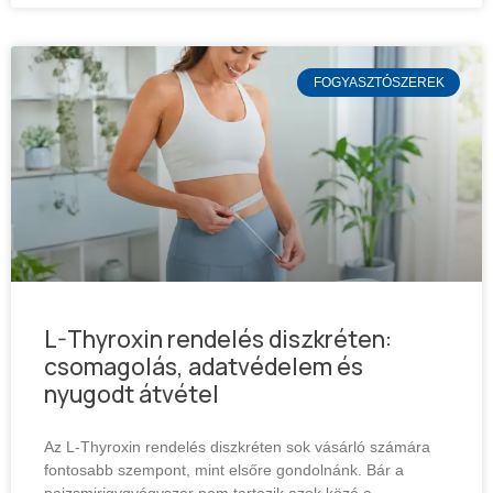
FOGYASZTÓSZEREK
L-Thyroxin rendelés diszkréten:
csomagolás, adatvédelem és
nyugodt átvétel
Az L-Thyroxin rendelés diszkréten sok vásárló számára
fontosabb szempont, mint elsőre gondolnánk. Bár a
pajzsmirigygyógyszer nem tartozik azok közé a