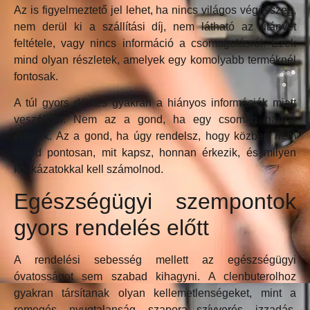
Az is figyelmeztető jel lehet, ha nincs világos végösszeg,
nem derül ki a szállítási díj, nem látható az utánvét
feltétele, vagy nincs információ a csomagolásról. Ezek
mind olyan részletek, amelyek egy komolyabb terméknél
fontosak.
A túl gyors döntés gyakran a hiányos információk miatt
veszélyes. Nem az a gond, ha egy csomag hamar
érkezik. Az a gond, ha úgy rendelsz, hogy közben nem
tudod pontosan, mit kapsz, honnan érkezik, és milyen
kockázatokkal kell számolnod.
Egészségügyi szempontok
gyors rendelés előtt
A rendelési sebesség mellett az egészségügyi
óvatosságot sem szabad kihagyni. A clenbuterolhoz
gyakran társítanak olyan kellemetlenségeket, mint a
remegés, nyugtalanság, szapora szívverés, izzadás,