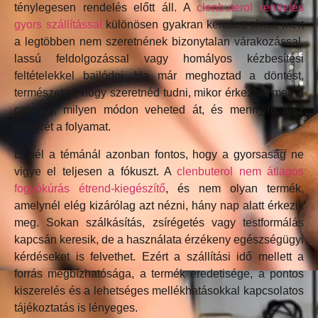
ténylegesen rendelés előtt áll. A
clenbuterol rendelés
gyors szállítással
különösen gyakran keresett téma, mert
a legtöbben nem szeretnének bizonytalan várakozással,
lassú feldolgozással vagy homályos kézbesítési
feltételekkel bajlódni. Ha már meghoztad a döntést,
természetes, hogy szeretnéd tudni, mikor érkezhet meg a
csomag, milyen módon veheted át, és mennyire lesz
diszkrét a folyamat.
Ennél a témánál azonban fontos, hogy a gyorsaság ne
vigye el teljesen a fókuszt. A
clenbuterol nem átlagos
fogyókúrás étrend-kiegészítő
, és nem olyan termék,
amelynél elég kizárólag azt nézni, hány nap alatt érkezik
meg. Sokan szálkásítás, zsírégetés vagy testformálás
kapcsán keresik, de a használata érzékeny egészségügyi
kérdéseket is felvethet. Ezért a szállítási idő mellett a
forrás megbízhatósága, a termék eredetisége, a pontos
kiszerelés és a lehetséges mellékhatásokkal kapcsolatos
tájékoztatás is lényeges.