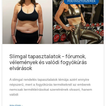
FOGYASZTÓSZEREK
Slimgal tapasztalatok – fórumok,
vélemények és valódi fogyókúrás
elvárások
A slimgal rendelés tapasztalatok témája azért ennyire
népszerű, mert a fogyókúrás termékeknél az emberek
nemcsak termékleírásokat szeretnének olvasni, hanem
valódi