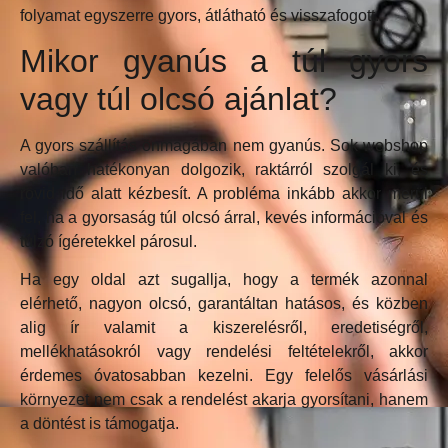
folyamat egyszerre gyors, átlátható és visszafogott.
Mikor gyanús a túl gyors
vagy túl olcsó ajánlat?
A gyors szállítás önmagában nem gyanús. Sok webshop
valóban hatékonyan dolgozik, raktárról szolgál ki, és
rövid idő alatt kézbesít. A probléma inkább akkor merül
fel, ha a gyorsaság túl olcsó árral, kevés információval és
túlzó ígéretekkel párosul.
Ha egy oldal azt sugallja, hogy a termék azonnal
elérhető, nagyon olcsó, garantáltan hatásos, és közben
alig ír valamit a kiszerelésről, eredetiségről,
mellékhatásokról vagy rendelési feltételekről, akkor
érdemes óvatosabban kezelni. Egy felelős vásárlási
környezet nem csak a rendelést akarja gyorsítani, hanem
a döntést is támogatja.