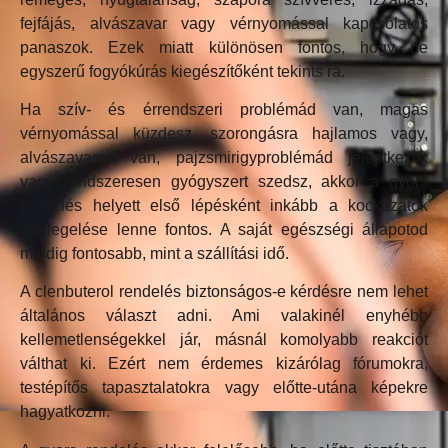
fejfájás, alvászavar vagy vérnyomással kapcsolatos
panaszok. Ezek miatt különösen fontos, hogy ne
egyszerű fogyókúrás kiegészítőként tekints rá.
Ha szív- és érrendszeri problémád van, magas
vérnyomással küzdesz, szorongásra hajlamos vagy,
alvászavarod van, pajzsmirigyproblémád jelentkezik,
vagy rendszeresen gyógyszert szedsz, akkor a gyors
rendelés helyett első lépésként inkább a kockázatok
mérlegelése lenne fontos. A saját egészségi állapotod
mindig fontosabb, mint a szállítási idő.
A clenbuterol rendelés biztonságos-e kérdésre nem lehet
általános választ adni. Ami valakinél enyhébb
kellemetlenségekkel jár, másnál komolyabb reakciót
válthat ki. Ezért nem érdemes kizárólag fórumokra,
testépítős tapasztalatokra vagy előtte-utána képekre
hagyatkozni.