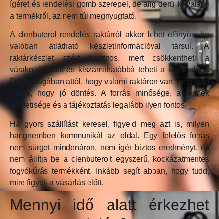
ígéret és rendelési gomb szerepel, de alig derül ki valami
a termékről, az nem túl megnyugtató.
A clenbuterol rendelés raktárról akkor lehet előnyös, ha
valóban átlátható készletinformációval társul. A
raktárkészlet azért hasznos, mert csökkentheti a
várakozási időt és kiszámíthatóbbá teheti a kézbesítést.
De önmagában attól, hogy valami raktáron van, még nem
biztos, hogy jó döntés. A forrás minősége, a termék
eredetisége és a tájékoztatás legalább ilyen fontos.
Ha gyors szállítást keresel, figyeld meg azt is, milyen
hangnemben kommunikál az oldal. Egy felelős forrás
nem sürget mindenáron, nem ígér biztos eredményt, és
nem állítja be a clenbuterolt egyszerű, kockázatmentes
fogyókúrás termékként. Inkább segít abban, hogy tudd,
mire figyelj a vásárlás előtt.
Mennyi idő alatt érkezhet