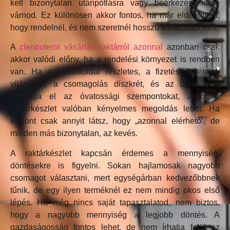
kell bizonytalan utánpótlásra vagy beérkezési időre
várnod. Ez különösen akkor fontos, ha már eldöntötted,
hogy rendelnél, és nem szeretnél hosszú várakozási időt.
A
clenbuterol vásárlás raktárról azonnal
azonban csak
akkor valódi előny, ha a rendelési környezet is rendben
van. Ha a termékoldal részletes, a fizetési feltételek
világosak, a csomagolás diszkrét, és az oldal nem
hallgatja el az óvatossági szempontokat, akkor a
raktárkészlet valóban kényelmes megoldás lehet. Ha
viszont csak annyit látsz, hogy „azonnal elérhető”, de
minden más bizonytalan, az kevés.
A raktárkészlet kapcsán érdemes a mennyiségi
döntésekre is figyelni. Sokan hajlamosak nagyobb
csomagot választani, mert egységárban kedvezőbbnek
tűnik, de egy ilyen terméknél ez nem mindig okos első
lépés. Ha még nincs saját tapasztalatod, nem biztos,
hogy a nagyobb mennyiség a legjobb döntés. A
gazdaságosság fontos lehet, de nem írhatja felül az