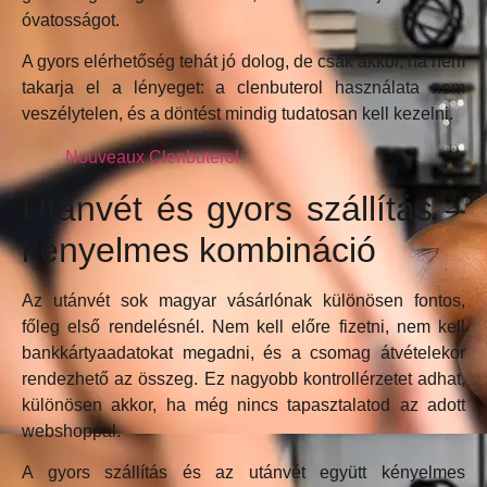
óvatosságot.
A gyors elérhetőség tehát jó dolog, de csak akkor, ha nem
takarja el a lényeget: a clenbuterol használata nem
veszélytelen, és a döntést mindig tudatosan kell kezelni.
Nouveaux Clenbuterol
Utánvét és gyors szállítás –
kényelmes kombináció
Az utánvét sok magyar vásárlónak különösen fontos,
főleg első rendelésnél. Nem kell előre fizetni, nem kell
bankkártyaadatokat megadni, és a csomag átvételekor
rendezhető az összeg. Ez nagyobb kontrollérzetet adhat,
különösen akkor, ha még nincs tapasztalatod az adott
webshoppal.
A gyors szállítás és az utánvét együtt kényelmes