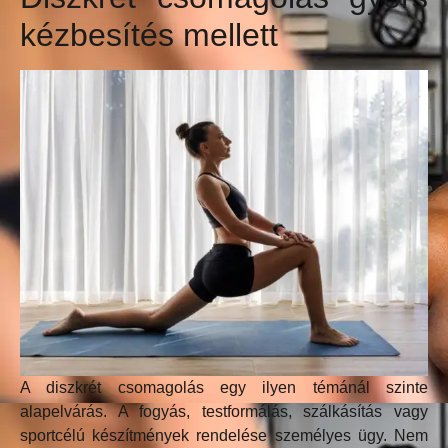
kézbesítés mellett
A diszkrét csomagolás egy ilyen témánál szinte
alapelvárás. A fogyás, testformálás, szálkásítás vagy
sportcélú készítmények rendelése személyes ügy. Nem