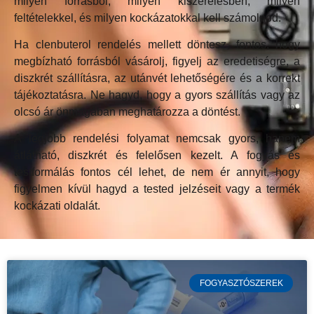
milyen forrásból, milyen kiszerelésben, milyen
feltételekkel, és milyen kockázatokkal kell számolnod.
Ha clenbuterol rendelés mellett döntesz, fontos, hogy
megbízható forrásból vásárolj, figyelj az eredetiségre, a
diszkrét szállításra, az utánvét lehetőségére és a korrekt
tájékoztatásra. Ne hagyd, hogy a gyors szállítás vagy az
olcsó ár önmagában meghatározza a döntést.
A legjobb rendelési folyamat nemcsak gyors, hanem
átlátható, diszkrét és felelősen kezelt. A fogyás és
testformálás fontos cél lehet, de nem ér annyit, hogy
figyelmen kívül hagyd a tested jelzéseit vagy a termék
kockázati oldalát.
FOGYASZTÓSZEREK