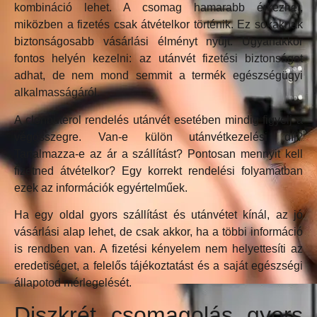
kombináció lehet. A csomag hamarabb érkezhet,
miközben a fizetés csak átvételkor történik. Ez sokaknak
biztonságosabb vásárlási élményt nyújt. Ugyanakkor
fontos helyén kezelni: az utánvét fizetési biztonságot
adhat, de nem mond semmit a termék egészségügyi
alkalmasságáról.
A clenbuterol rendelés utánvét esetében mindig figyelj a
végösszegre. Van-e külön utánvétkezelési díj?
Tartalmazza-e az ár a szállítást? Pontosan mennyit kell
fizetned átvételkor? Egy korrekt rendelési folyamatban
ezek az információk egyértelműek.
Ha egy oldal gyors szállítást és utánvétet kínál, az jó
vásárlási alap lehet, de csak akkor, ha a többi információ
is rendben van. A fizetési kényelem nem helyettesíti az
eredetiséget, a felelős tájékoztatást és a saját egészségi
állapotod mérlegelését.
Diszkrét csomagolás gyors