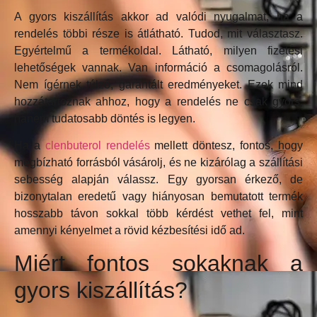
A gyors kiszállítás akkor ad valódi nyugalmat, ha a
rendelés többi része is átlátható. Tudod, mit választasz.
Egyértelmű a termékoldal. Látható, milyen fizetési
lehetőségek vannak. Van információ a csomagolásról.
Nem ígérnek túlzó, garantált eredményeket. Ezek mind
hozzátartoznak ahhoz, hogy a rendelés ne csak gyors,
hanem tudatosabb döntés is legyen.
Ha a
clenbuterol rendelés
mellett döntesz, fontos, hogy
megbízható forrásból vásárolj, és ne kizárólag a szállítási
sebesség alapján válassz. Egy gyorsan érkező, de
bizonytalan eredetű vagy hiányosan bemutatott termék
hosszabb távon sokkal több kérdést vethet fel, mint
amennyi kényelmet a rövid kézbesítési idő ad.
Miért fontos sokaknak a
gyors kiszállítás?