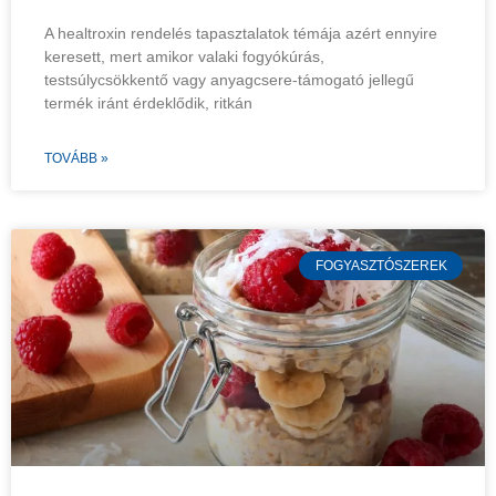
A healtroxin rendelés tapasztalatok témája azért ennyire
keresett, mert amikor valaki fogyókúrás,
testsúlycsökkentő vagy anyagcsere-támogató jellegű
termék iránt érdeklődik, ritkán
TOVÁBB »
FOGYASZTÓSZEREK