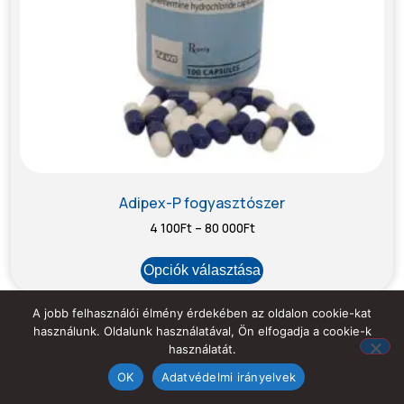
Adipex-P fogyasztószer
4 100
Ft
–
80 000
Ft
Opciók választása
A jobb felhasználói élmény érdekében az oldalon cookie-kat
használunk. Oldalunk használatával, Ön elfogadja a cookie-k
használatát.
OK
Adatvédelmi irányelvek