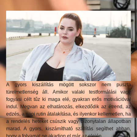
A gyors kiszállítás mögött sokszor nem puszta
türelmetlenség áll. Amikor valaki testformálási vagy
fogyási célt tűz ki maga elé, gyakran erős motivációval
indul. Megvan az elhatározás, elkezdődik az étrend, az
edzés, a napi rutin átalakítása, és ilyenkor kellemetlen, ha
a rendelés heteket csúszik vagy bizonytalan állapotban
marad. A gyors, kiszámítható szállítás segíthet abban,
hogy a folyamat ne akadjon el már az elején.