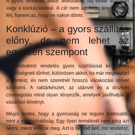
A gyors rendelés akkor felelősebb, ha előtte tisztában
vagy a kockázatokkal. A cél nem az, hogy feleslegesen
félj, hanem az, hogy ne vakon dönts.
Konklúzió – a gyors szállítás
előny, de nem lehet az
egyetlen szempont
A clenbuterol rendelés gyors szállítással kényelmes
lehetőségnek tűnhet, különösen akkor, ha már meghoztad
a döntést, és nem szeretnél hosszú várakozási idővel
számolni. A raktárkészlet, az utánvét és a diszkrét
csomagolás mind olyan tényezők, amelyek javíthatják a
vásárlási élményt.
Mégis fontos, hogy a gyorsaság ne legyen fontosabb,
mint a megbízhatóság. Egy ilyen terméknél nem elég azt
nézni, mikor érkezik meg. Azt is tudnod kell, mit rendelsz,