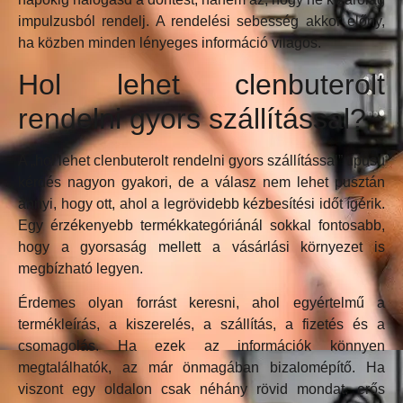
impulzusból rendelj. A rendelési sebesség akkor előny,
ha közben minden lényeges információ világos.
Hol lehet clenbuterolt
rendelni gyors szállítással?
A „hol lehet clenbuterolt rendelni gyors szállítással” típusú
kérdés nagyon gyakori, de a válasz nem lehet pusztán
annyi, hogy ott, ahol a legrövidebb kézbesítési időt ígérik.
Egy érzékenyebb termékkategóriánál sokkal fontosabb,
hogy a gyorsaság mellett a vásárlási környezet is
megbízható legyen.
Érdemes olyan forrást keresni, ahol egyértelmű a
termékleírás, a kiszerelés, a szállítás, a fizetés és a
csomagolás. Ha ezek az információk könnyen
megtalálhatók, az már önmagában bizalomépítő. Ha
viszont egy oldalon csak néhány rövid mondat, erős