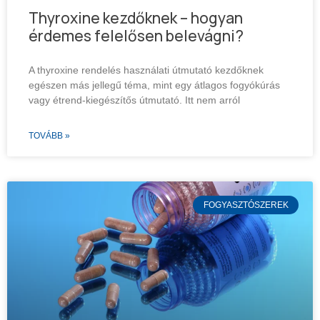
Thyroxine kezdőknek – hogyan
érdemes felelősen belevágni?
A thyroxine rendelés használati útmutató kezdőknek
egészen más jellegű téma, mint egy átlagos fogyókúrás
vagy étrend-kiegészítős útmutató. Itt nem arról
TOVÁBB »
FOGYASZTÓSZEREK