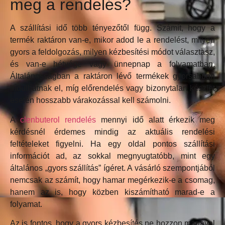
meg a rendelés?
A szállítási idő több tényezőtől függ. Számít, hogy a
termék raktáron van-e, mikor adod le a rendelést, milyen
gyors a feldolgozás, milyen kézbesítési módot választasz,
és van-e hétvége vagy ünnepnap a folyamatban.
Általánosságban a raktáron lévő termékek gyorsabban
indulhatnak el, míg előrendelés vagy bizonytalan készlet
esetén hosszabb várakozással kell számolni.
A
clenbuterol rendelés
mennyi idő alatt érkezik meg
kérdésnél érdemes mindig az aktuális rendelési
feltételeket figyelni. Ha egy oldal pontos szállítási
információt ad, az sokkal megnyugtatóbb, mint egy
általános „gyors szállítás” ígéret. A vásárló szempontjából
nemcsak az számít, hogy hamar megérkezik-e a csomag,
hanem az is, hogy közben kiszámítható marad-e a
folyamat.
Az is fontos, hogy a gyors kézbesítés ne hozzon magával