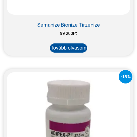
Semanize Bionize Tirzenize
99 200
Ft
Tovább olvasom
-18%