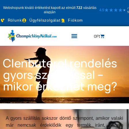
Webshopunk kiváló értékelést kapott az elmúlt
722
vásárlás
/
★
★
★
★
4.5
★
★
alapján
5
Rólunk
Ügyfélszolgálat
Fiókom
0
Ft
Clenbuterol rendelés
gyors szállítással –
mikor érkezhet meg?
A gyors szállítás sokszor döntő szempont, amikor valaki
már nemcsak érdeklődik egy termék iránt, hanem