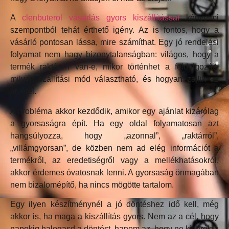
A
clenbuterol vásárlás gyors kiszállítással
kényelmi
szempontból tehát érthető igény. Az is fontos, hogy a
vásárló pontosan lássa, mire számíthat. Egy jó rendelési
folyamat nem hagy bizonytalanságban: világos, hogy a
termék raktáron van-e, mikor történhet a feldolgozás,
milyen szállítási mód választható, és hogyan zajlik az
átvétel.
A probléma akkor kezdődik, amikor egy ajánlat kizárólag
a gyorsaságra épít. Ha egy oldal folyamatosan azt
hangsúlyozza, hogy „azonnal”, „raktárról”,
„villámgyorsan”, de közben nem ad elég információt a
termékről, az eredetiségről vagy a mellékhatásokról,
akkor érdemes óvatosnak lenni. A gyorsaság önmagában
nem bizalomépítő, ha nincs mögötte tartalom.
Egy ilyen készítménynél a jó döntéshez idő kell, még
akkor is, ha maga a kiszállítás gyors. Nem az a cél, hogy
napokig halogasd a döntést, hanem az, hogy ne kizárólag