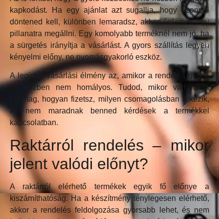
kapkodást. Ha egy ajánlat azt sugallja, hogy azonnal
döntened kell, különben lemaradsz, akkor érdemes egy
pillanatra megállni. Egy komolyabb terméknél nem jó, ha
a sürgetés irányítja a vásárlást. A gyors szállítás legyen
kényelmi előny, ne nyomásgyakorló eszköz.
A legjobb vásárlási élmény az, amikor a rendelés gyors,
de közben nem homályos. Tudod, mikor várható a
csomag, hogyan fizetsz, milyen csomagolásban érkezik,
és nem maradnak benned kérdések a termékkel
kapcsolatban.
Raktárról rendelés – mikor
jelent valódi előnyt?
A raktárról elérhető termékek egyik fő előnye a
kiszámíthatóság. Ha a készítmény ténylegesen elérhető,
akkor a rendelés feldolgozása gyorsabb lehet, és nem