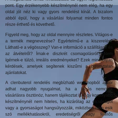
pont. Egy érzékenyebb készítménynél nem elég, ha egy
oldal jól néz ki vagy gyors rendelést kínál. A bizalom
abból épül, hogy a vásárlási folyamat minden fontos
része érthető és követhető.
Figyeld meg, hogy az oldal mennyire részletes. Világos-e
a termék megnevezése? Egyértelmű-e a kiszerelés?
Látható-e a végösszeg? Van-e információ a szállításról és
az átvételről? Írnak-e diszkrét csomagolásról? Nem
ígérnek-e túlzó, irreális eredményeket? Ezek mind olyan
kérdések, amelyek segítenek kiszűrni a bizonytalan
ajánlatokat.
A clenbuterol rendelés megbízható webshopból akkor
adhat nagyobb nyugalmat, ha a forrás nemcsak
vásárlásra ösztönöz, hanem tájékoztat is. Egy komolyabb
készítménynél nem hiteles, ha kizárólag az olcsóságot
vagy a gyorsaságot hangsúlyozzák, miközben nem esik
szó mellékhatásokról, eredetiségről vagy felelős