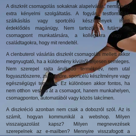
A diszkrét csomagolás sokaknak alapelvárás, nem pedig
extra kényelmi szolgáltatás. A fogyás, testformálás,
szálkásítás vagy sportcélú készítmények iránti
érdeklődés magánügy. Nem tartozik a futárra, a
csomagpont munkatársára, a kollégákra vagy a
családtagokra, hogy mit rendeltél.
A clenbuterol vásárlás diszkrét csomagolás mellett akkor
megnyugtató, ha a küldemény kívülről teljesen semleges.
Nem szerepel rajta árulkodó terméknév, nem utal
fogyasztószerre, zsírégetőre, sportcélú készítményre vagy
egészségügyi termékre. Ez különösen akkor fontos, ha
nem otthon veszed át a csomagot, hanem munkahelyen,
csomagponton, automatából vagy közös lakcímen.
A diszkréció azonban nem csak a dobozról szól. Az is
számít, hogyan kommunikál a webshop. Milyen
visszaigazolást kapsz? Milyen megnevezések
szerepelnek az e-mailben? Mennyire visszafogott a