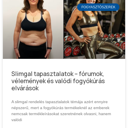
FOGYASZTÓSZEREK
Slimgal tapasztalatok – fórumok,
vélemények és valódi fogyókúrás
elvárások
A slimgal rendelés tapasztalatok témája azért ennyire
népszerű, mert a fogyókúrás termékeknél az emberek
nemcsak termékleírásokat szeretnének olvasni, hanem
valódi