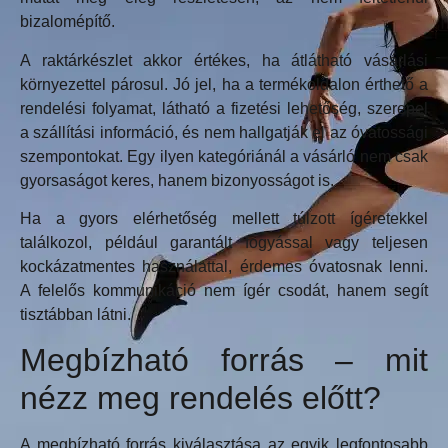
bizalomépítő.
A raktárkészlet akkor értékes, ha átlátható vásárlási
környezettel párosul. Jó jel, ha a termékoldalon érthető a
rendelési folyamat, látható a fizetési lehetőség, szerepel
a szállítási információ, és nem hallgatják el az óvatossági
szempontokat. Egy ilyen kategóriánál a vásárló nem csak
gyorsaságot keres, hanem bizonyosságot is.
Ha a gyors elérhetőség mellett túlzott ígéretekkel
találkozol, például garantált fogyással vagy teljesen
kockázatmentes használattal, érdemes óvatosnak lenni.
A felelős kommunikáció nem ígér csodát, hanem segít
tisztábban látni.
Megbízható forrás – mit
nézz meg rendelés előtt?
A megbízható forrás kiválasztása az egyik legfontosabb