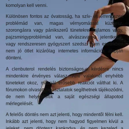
komolyan kell venni.
Különösen fontos az óvatosság, ha szív- és érrendszeri
problémád van, magas vérnyomással küzdesz,
szorongásra vagy pánikszerű tünetekre hajlamos vagy,
pajzsmirigyproblémád van, alvászavarod jelentkezik,
vagy rendszeresen gyógyszert szedsz. Ilyen esetekben
nem jó ötlet kizárólag internetes információk alapján
dönteni.
A clenbuterol rendelés biztonságos-e kérdésre nincs
mindenkire érvényes válasz. Ami valakinél enyhébb
tüneteket okoz, másnál erősebb reakciót válthat ki. A
fórumokon olvasott tapasztalatok segíthetnek tájékozódni,
de nem helyettesítik a saját egészségi állapotod
mérlegelését.
A felelős döntés nem azt jelenti, hogy mindentől félni kell.
Inkább azt jelenti, hogy nem hagyod figyelmen kívül a
jeleket, nem döntesz kapkodva, és nem kezeled a