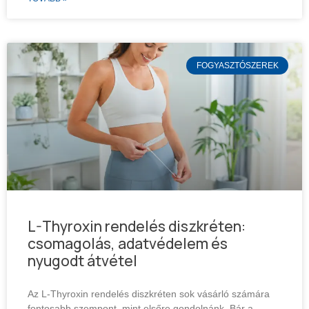
FOGYASZTÓSZEREK
L-Thyroxin rendelés diszkréten:
csomagolás, adatvédelem és
nyugodt átvétel
Az L-Thyroxin rendelés diszkréten sok vásárló számára
fontosabb szempont, mint elsőre gondolnánk. Bár a