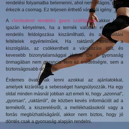
rendelési folyamatba belemenni, ahol nem világos, mikor
érkezik a csomag. Ez teljesen érthető vásárlói igény.
A
clenbuterol rendelés gyors szállítással
akkor lehet
igazán kényelmes, ha a termék valóban elérhető, a
rendelés feldolgozása kiszámítható, és a szállítási
feltételek egyértelműek. Ha raktárról történik a
kiszolgálás, az csökkentheti a várakozási időt, és
kevesebb bizonytalansággal járhat. De a gyorsaság
önmagában nem garancia sem az eredetiségre, sem a
biztonságosabb döntésre.
Érdemes óvatosnak lenni azokkal az ajánlatokkal,
amelyek kizárólag a sebességet hangsúlyozzák. Ha egy
oldal minden másnál jobban azt emeli ki, hogy „azonnal”,
„gyorsan”, „raktárról”, de közben kevés információt ad a
termékről, a kiszerelésről, a mellékhatásokról vagy a
forrás megbízhatóságáról, akkor nem biztos, hogy jó
döntés csak a gyorsaság alapján rendelni.