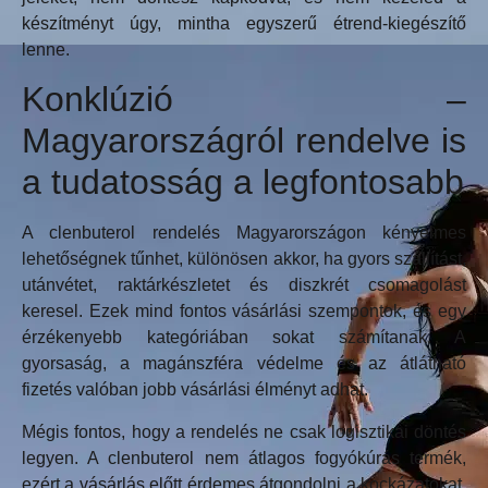
készítményt úgy, mintha egyszerű étrend-kiegészítő
lenne.
Konklúzió –
Magyarországról rendelve is
a tudatosság a legfontosabb
A clenbuterol rendelés Magyarországon kényelmes
lehetőségnek tűnhet, különösen akkor, ha gyors szállítást,
utánvétet, raktárkészletet és diszkrét csomagolást
keresel. Ezek mind fontos vásárlási szempontok, és egy
érzékenyebb kategóriában sokat számítanak. A
gyorsaság, a magánszféra védelme és az átlátható
fizetés valóban jobb vásárlási élményt adhat.
Mégis fontos, hogy a rendelés ne csak logisztikai döntés
legyen. A clenbuterol nem átlagos fogyókúrás termék,
ezért a vásárlás előtt érdemes átgondolni a kockázatokat,