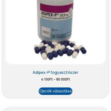
Adipex-P fogyasztószer
4 100
Ft
–
80 000
Ft
Opciók választása