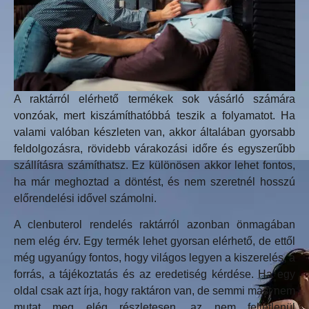
A raktárról elérhető termékek sok vásárló számára
vonzóak, mert kiszámíthatóbbá teszik a folyamatot. Ha
valami valóban készleten van, akkor általában gyorsabb
feldolgozásra, rövidebb várakozási időre és egyszerűbb
szállításra számíthatsz. Ez különösen akkor lehet fontos,
ha már meghoztad a döntést, és nem szeretnél hosszú
előrendelési idővel számolni.
A clenbuterol rendelés raktárról azonban önmagában
nem elég érv. Egy termék lehet gyorsan elérhető, de ettől
még ugyanúgy fontos, hogy világos legyen a kiszerelés, a
forrás, a tájékoztatás és az eredetiség kérdése. Ha egy
oldal csak azt írja, hogy raktáron van, de semmi mást nem
mutat meg elég részletesen, az nem feltétlenül