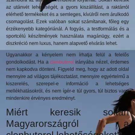
az utánvét lehetőségét, a gyors kiszállítást, a raktárról
elérhető termékeket és a semleges, kívülről nem árulkodó
csomagolást. Ezek valóban sokat számítanak, főleg egy
érzékenyebb kategóriánál. A fogyás, a testformálás és a
sportcélú készítmények használata magánügy, ezért a
diszkréció nem luxus, hanem alapvető elvárás lehet.
Ugyanakkor a kényelem nem írhatja felül a felelős
gondolkodást. Ha a
clenbuterol
irányába nézel, érdemes
nem kapkodva dönteni. Figyeld meg, hogy az adott oldal
mennyire ad világos tájékoztatást, mennyire egyértelmű a
kiszerelés, szerepel-e információ a lehetséges
mellékhatásokról, és nem ígér-e túl gyors, túl biztos vagy
mindenkire érvényes eredményt.
Miért keresik sokan
Magyarországról a
clenbuterol lehetőségeket?