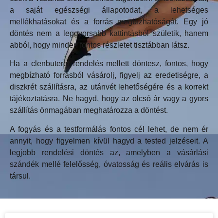
a saját egészségi állapotodat, a lehetséges
mellékhatásokat és a forrás megbízhatóságát. Egy jó
döntés nem a leggyorsabb kattintásból születik, hanem
abból, hogy minden fontos részletet tisztábban látsz.
Ha a clenbuterol rendelés mellett döntesz, fontos, hogy
megbízható forrásból vásárolj, figyelj az eredetiségre, a
diszkrét szállításra, az utánvét lehetőségére és a korrekt
tájékoztatásra. Ne hagyd, hogy az olcsó ár vagy a gyors
szállítás önmagában meghatározza a döntést.
A fogyás és a testformálás fontos cél lehet, de nem ér
annyit, hogy figyelmen kívül hagyd a tested jelzéseit. A
legjobb rendelési döntés az, amelyben a vásárlási
szándék mellé felelősség, óvatosság és reális elvárás is
társul.