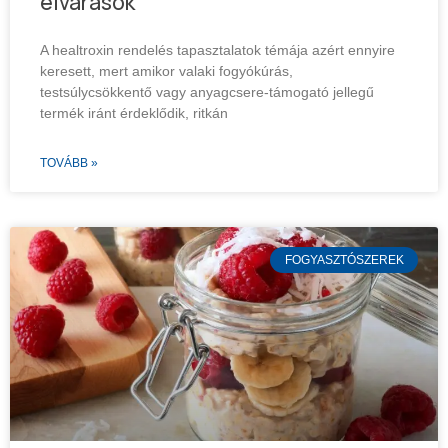
elvárások
A healtroxin rendelés tapasztalatok témája azért ennyire
keresett, mert amikor valaki fogyókúrás,
testsúlycsökkentő vagy anyagcsere-támogató jellegű
termék iránt érdeklődik, ritkán
TOVÁBB »
FOGYASZTÓSZEREK