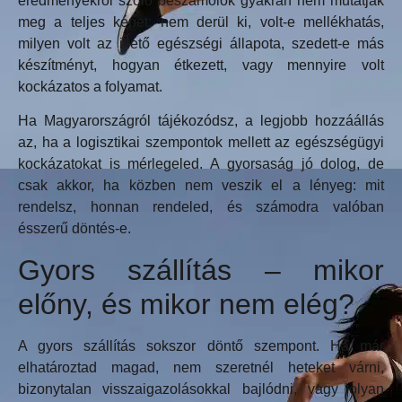
eredményekről szóló beszámolók gyakran nem mutatják
meg a teljes képet: nem derül ki, volt-e mellékhatás,
milyen volt az illető egészségi állapota, szedett-e más
készítményt, hogyan étkezett, vagy mennyire volt
kockázatos a folyamat.
Ha Magyarországról tájékozódsz, a legjobb hozzáállás
az, ha a logisztikai szempontok mellett az egészségügyi
kockázatokat is mérlegeled. A gyorsaság jó dolog, de
csak akkor, ha közben nem veszik el a lényeg: mit
rendelsz, honnan rendeled, és számodra valóban
ésszerű döntés-e.
Gyors szállítás – mikor
előny, és mikor nem elég?
A gyors szállítás sokszor döntő szempont. Ha már
elhatároztad magad, nem szeretnél heteket várni,
bizonytalan visszaigazolásokkal bajlódni, vagy olyan