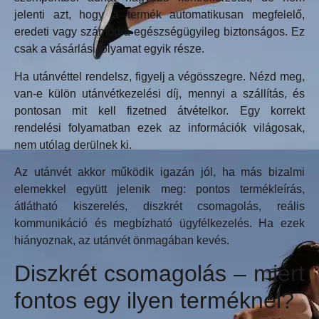
jelenti azt, hogy a termék automatikusan megfelelő,
eredeti vagy számodra egészségügyileg biztonságos. Ez
csak a vásárlási folyamat egyik része.
Ha utánvéttel rendelsz, figyelj a végösszegre. Nézd meg,
van-e külön utánvétkezelési díj, mennyi a szállítás, és
pontosan mit kell fizetned átvételkor. Egy korrekt
rendelési folyamatban ezek az információk világosak,
nem utólag derülnek ki.
Az utánvét akkor működik igazán jól, ha más bizalmi
elemekkel együtt jelenik meg: pontos termékleírás,
átlátható kiszerelés, diszkrét csomagolás, reális
kommunikáció és megbízható ügyfélkezelés. Ha ezek
hiányoznak, az utánvét önmagában kevés.
Diszkrét csomagolás – miért
fontos egy ilyen terméknél?