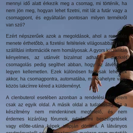
mennyi idő alatt érkezik meg a csomag, mi történik, ha
nem jön meg, hogyan lehet fizetni, mit lát a futár vagy a
csomagpont, és egyáltalán pontosan milyen termékről
van szó?
Ezért népszerűek azok a megoldások, ahol a rendelés
menete érthetőbb, a fizetési feltételek világosabbak, és a
szállítási információk nem homályosak. A gyors kiszállítás
kényelmes, az utánvét bizalmat adhat, a diszkrét
csomagolás pedig segíthet abban, hogy az átvétel ne
legyen kellemetlen. Ezek különösen fontosak lehetnek
akkor, ha csomagpontra, automatába, munkahelyre vagy
közös lakcímre kéred a küldeményt.
A clenbuterol esetében azonban a rendelési kényelem
csak az egyik oldal. A másik oldal a tudatosság. Ez a
készítmény nem mindenkinek megfelelő, és nem
érdemes kizárólag fórumok, edzőtermi beszélgetések
vagy előtte-utána képek alapján dönteni. A látványos