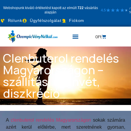
Webshopunk kiváló értékelést kapott az elmúlt
722
vásárlás
/
★
★
★
★
4.5
★
★
alapján
5
Rólunk
Ügyfélszolgálat
Fiókom
0
Ft
Clenbuterol rendelés
Magyarországon –
szállítás, utánvét,
diszkréció
A
clenbuterol rendelés Magyarországon
sokak számára
azért kerül előtérbe, mert szeretnének gyorsan,