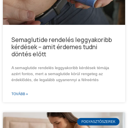
Semaglutide rendelés leggyakoribb
kérdések – amit érdemes tudni
döntés előtt
A semaglutide rendelés leggyakoribb kérdések témája
azért fontos, mert a semaglutide körül rengeteg az
érdeklődés, de legalább ugyanennyi a félreértés
TOVÁBB »
FOGYASZTÓSZEREK