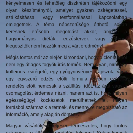
kényelmesen és lehetőleg diszkréten tájékozódni egy
olyan készítményről, amelyet gyakran zsírégetéssel,
szálkásítással vagy testformálással kapcsolatban
emlegetnek. A téma népszerűsége érthető: sokan
keresnek erősebb megoldást akkor, amikor a
hagyományos diéták, edzéstervek vagy étrend-
kiegészítők nem hozzák meg a várt eredményt.
Mégis fontos már az elején kimondani, hogy a clenbuterol
nem egy átlagos fogyókúrás termék. Nem olyan, mint egy
koffeines zsírégető, egy gyógynövényes kapszula vagy
egy egyszerű edzés előtti formula. Éppen ezért a
rendelés előtt nemcsak a szállítási időt, az árat vagy a
csomagolást érdemes nézni, hanem azt is, hogy milyen
egészségügyi kockázatok merülhetnek fel, milyen
forrásból származik a termék, és mennyire megbízható az
információ, amely alapján döntesz.
Magyar vásárlóként teljesen természetes, hogy fontos
számodra az átlátható rendelési folyamat. Sokan keresik