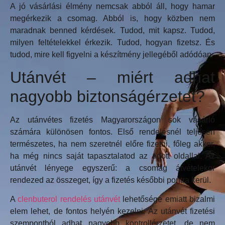
A jó vásárlási élmény nemcsak abból áll, hogy hamar
megérkezik a csomag. Abból is, hogy közben nem
maradnak benned kérdések. Tudod, mit kapsz. Tudod,
milyen feltételekkel érkezik. Tudod, hogyan fizetsz. És
tudod, mire kell figyelni a készítmény jellegéből adódóan.
Utánvét – miért adhat
nagyobb biztonságérzetet?
Az utánvétes fizetés Magyarországon sok vásárló
számára különösen fontos. Első rendelésnél teljesen
természetes, ha nem szeretnél előre fizetni, főleg akkor,
ha még nincs saját tapasztalatod az adott oldallal. Az
utánvét lényege egyszerű: a csomag átvételekor
rendezed az összeget, így a fizetés későbbi pontra kerül.
A
clenbuterol rendelés utánvét
lehetősége emiatt bizalmi
elem lehet, de fontos helyén kezelni. Az utánvét fizetési
szempontból adhat nagyobb kontrollérzetet, de nem