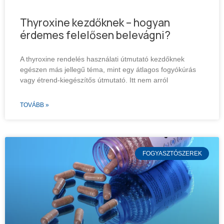
Thyroxine kezdőknek – hogyan
érdemes felelősen belevágni?
A thyroxine rendelés használati útmutató kezdőknek
egészen más jellegű téma, mint egy átlagos fogyókúrás
vagy étrend-kiegészítős útmutató. Itt nem arról
TOVÁBB »
FOGYASZTÓSZEREK