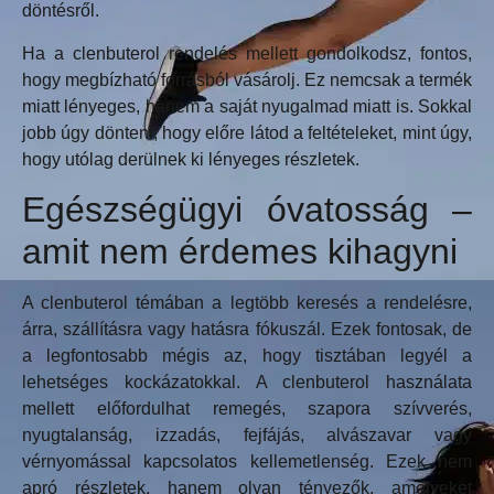
döntésről.
Ha a clenbuterol rendelés mellett gondolkodsz, fontos,
hogy megbízható forrásból vásárolj. Ez nemcsak a termék
miatt lényeges, hanem a saját nyugalmad miatt is. Sokkal
jobb úgy dönteni, hogy előre látod a feltételeket, mint úgy,
hogy utólag derülnek ki lényeges részletek.
Egészségügyi óvatosság –
amit nem érdemes kihagyni
A clenbuterol témában a legtöbb keresés a rendelésre,
árra, szállításra vagy hatásra fókuszál. Ezek fontosak, de
a legfontosabb mégis az, hogy tisztában legyél a
lehetséges kockázatokkal. A clenbuterol használata
mellett előfordulhat remegés, szapora szívverés,
nyugtalanság, izzadás, fejfájás, alvászavar vagy
vérnyomással kapcsolatos kellemetlenség. Ezek nem
apró részletek, hanem olyan tényezők, amelyeket