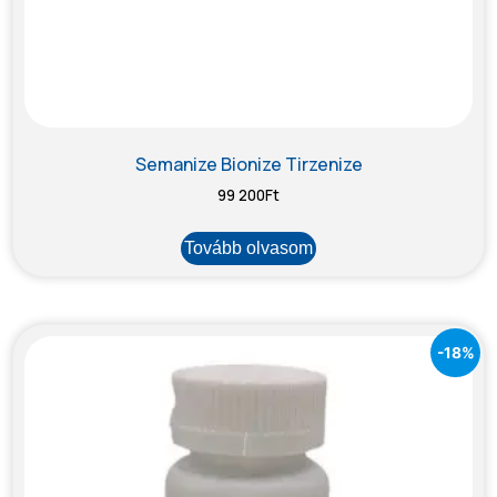
Semanize Bionize Tirzenize
99 200
Ft
Tovább olvasom
-18%