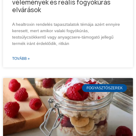
vélemények és reális fogyókúrás
elvárások
A healtroxin rendelés tapasztalatok témája azért ennyire
keresett, mert amikor valaki fogyókúrás,
testsúlycsökkentő vagy anyagcsere-támogató jellegű
termék iránt érdeklődik, ritkán
TOVÁBB »
FOGYASZTÓSZEREK