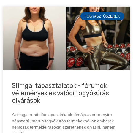
FOGYASZTÓSZEREK
Slimgal tapasztalatok – fórumok,
vélemények és valódi fogyókúrás
elvárások
A slimgal rendelés tapasztalatok témája azért ennyire
népszerű, mert a fogyókúrás termékeknél az emberek
nemcsak termékleírásokat szeretnének olvasni, hanem