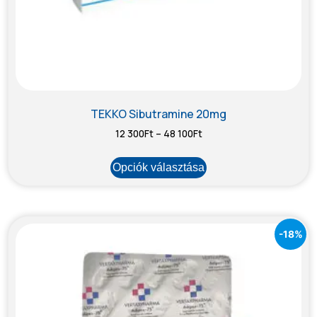
TEKKO Sibutramine 20mg
12 300
Ft
–
48 100
Ft
Opciók választása
-18%