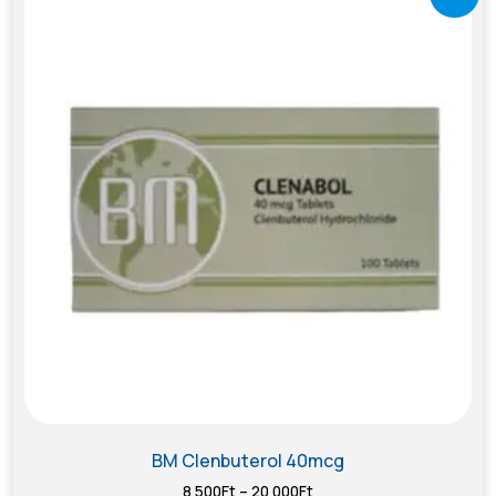
BM Clenbuterol 40mcg
8 500
Ft
–
20 000
Ft