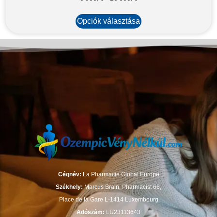
Opciók választása
Cégnév:
La Pharmacie Global Europe
Székhely:
Marcus Brain, Pharmacist 66,
Place de la Gare L-1414 Luxembourg
Adószám:
LU23113643