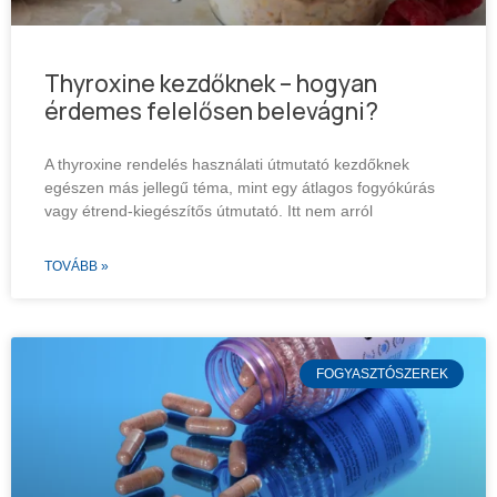
Thyroxine kezdőknek – hogyan
érdemes felelősen belevágni?
A thyroxine rendelés használati útmutató kezdőknek
egészen más jellegű téma, mint egy átlagos fogyókúrás
vagy étrend-kiegészítős útmutató. Itt nem arról
TOVÁBB »
FOGYASZTÓSZEREK