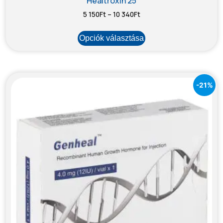
Healtroxin 25
5 150
Ft
–
10 340
Ft
Opciók választása
-21%