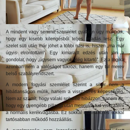
A mindent vagy semmit szemlélet gyakran úgy működik,
hogy egy kisebb kilengésből teljes feladás lesz. Egy
szelet süti után már jöhet a többi nasi is, hiszen „ma már
úgyis elrontottam”. Egy kimaradt edzés után jön a
gondolat, hogy „úgysem vagyok elég kitartó”. Ez a logika
azonban nem a valóságot tükrözi, hanem egy túl merev
belső szabályrendszert.
A modern fogyási szemlélet szerint a siker nem a
hibátlanságon múlik, hanem a visszatérés képességén.
Nem az számít, hogy valaki soha ne hibázzon, hanem az,
hogy egy gyengébb pillanat után mennyire tud visszaállni
a normális kerékvágásba. Ez sokkal reálisabb és sokkal
tartósabban működő hozzáállás.