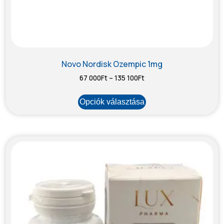
Novo Nordisk Ozempic 1mg
67 000
Ft
–
135 100
Ft
Opciók választása