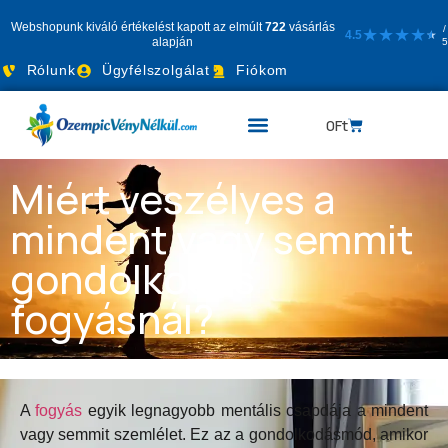
Webshopunk kiváló értékelést kapott az elmúlt
722
vásárlás
/
★
★
★
★
4.5
★
★
alapján
5
Rólunk
Ügyfélszolgálat
Fiókom
0
Ft
Miért veszélyes a
mindent vagy semmit
gondolkodás
fogyásnál?
A
fogyás
egyik legnagyobb mentális csapdája a mindent
vagy semmit szemlélet. Ez az a gondolkodásmód, amikor