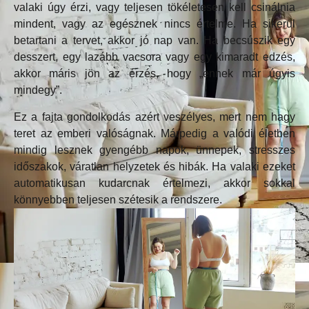
valaki úgy érzi, vagy teljesen tökéletesen kell csinálnia
mindent, vagy az egésznek nincs értelme. Ha sikerül
betartani a tervet, akkor jó nap van. Ha becsúszik egy
desszert, egy lazább vacsora vagy egy kimaradt edzés,
akkor máris jön az érzés, hogy „ennek már úgyis
mindegy”.
Ez a fajta gondolkodás azért veszélyes, mert nem hagy
teret az emberi valóságnak. Márpedig a valódi életben
mindig lesznek gyengébb napok, ünnepek, stresszes
időszakok, váratlan helyzetek és hibák. Ha valaki ezeket
automatikusan kudarcnak értelmezi, akkor sokkal
könnyebben teljesen szétesik a rendszere.