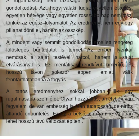
A rugalmasság nem lazaságot jelent, hanem érett
gondolkodást. Azt, hogy valaki tudja: egyetlen étkezés,
egyetlen hétvége vagy egyetlen rosszabb nap nem teszi
tönkre az egész folyamatot. Az eredményt nem egy-egy
pillanat dönti el, hanem az összkép.
A mindent vagy semmit gondolkodás emellett rengeteg
fölösleges bűntudatot is termel. Az ember ilyenkor
nemcsak a saját testével harcol, hanem a saját
elvárásaival is. Ez mentálisan rendkívül kimerítő, és
hosszú távon sokszor éppen emiatt válik
fenntarthatatlanná a fogyás.
A tartós eredményhez sokkal jobban illik egy
rugalmasabb szemlélet. Olyan hozzáállás, amelyben van
fegyelem, de van emberség is. Van tudatosság, de nincs
állandó önbüntetés. Ez az a belső alap, amire valóban
lehet hosszú távú változást építeni.