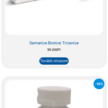
Semanize Bionize Tirzenize
99 200
Ft
Tovább olvasom
-18%