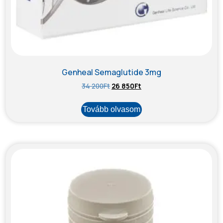
Genheal Semaglutide 3mg
34 200
Ft
26 850
Ft
Tovább olvasom