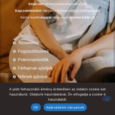
Email cím:
info@ozempicvenynelkul.com
Kapcsolatfelvétel:
https://ozempicvenynelkul.com/kapcsolat/
Kérjük levelét
magyar
, vagy angol
nyelven küldje el!
Termékeink
Fogyasztószerek
Potencianövelők
Férfiaknak ajánljuk
Nőknek ajánljuk
Blog: hírek, érdekességek
A jobb felhasználói élmény érdekében az oldalon cookie-kat
Garancia
használunk. Oldalunk használatával, Ön elfogadja a cookie-k
használatát.
Szállítás
OK
Adatvédelmi irányelvek