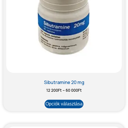
Sibutramine 20 mg
12 200
Ft
–
60 000
Ft
Opciók választása