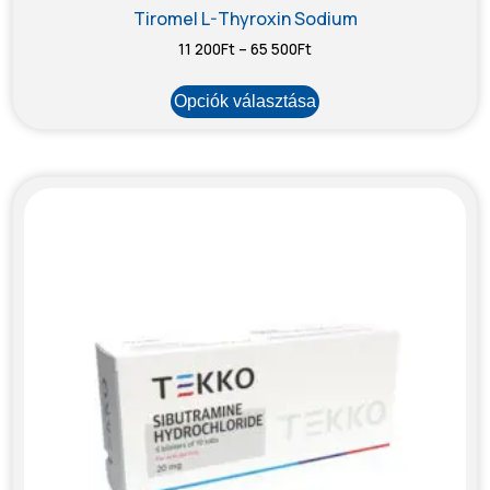
Tiromel L-Thyroxin Sodium
11 200
Ft
–
65 500
Ft
Opciók választása