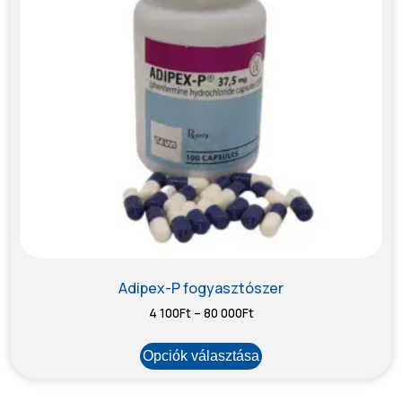
Adipex-P fogyasztószer
4 100
Ft
–
80 000
Ft
Opciók választása