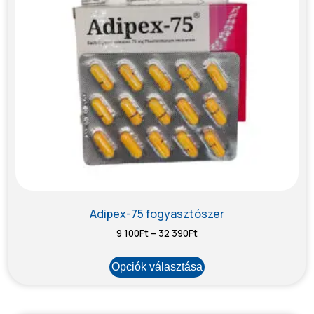
Adipex-75 fogyasztószer
9 100
Ft
–
32 390
Ft
Opciók választása