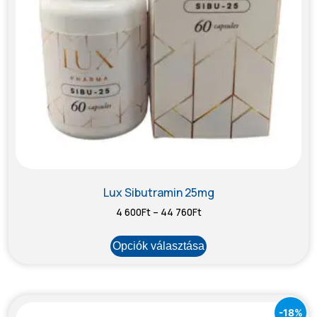
Lux Sibutramin 25mg
4 600
Ft
–
44 760
Ft
Opciók választása
-18%