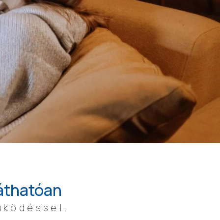
láthatóan
űködéssel.