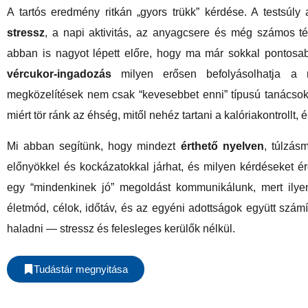
A tartós eredmény ritkán „gyors trükk” kérdése. A testsúly
stressz
, a napi aktivitás, az anyagcsere és még számos té
abban is nagyot lépett előre, hogy ma már sokkal pontosa
vércukor-ingadozás
milyen erősen befolyásolhatja a m
megközelítések nem csak “kevesebbet enni” típusú tanácsokb
miért tör ránk az éhség, mitől nehéz tartani a kalóriakontrollt, 
Mi abban segítünk, hogy mindezt
érthető nyelven
, túlzás
előnyökkel és kockázatokkal járhat, és milyen kérdéseket é
egy “mindenkinek jó” megoldást kommunikálunk, mert ilyen
életmód, célok, időtáv, és az egyéni adottságok együtt szám
haladni — stressz és felesleges kerülők nélkül.
Tudástár megnyitása