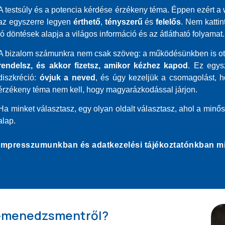
A testsúly és a potencia kérdése érzékeny téma. Éppen ezért a 
az egyszerre legyen
érthető
,
tényszerű
és
felelős
. Nem katti
jó döntések alapja a világos információ és az átlátható folyamat.
A bizalom számunkra nem csak szöveg: a működésünkben is ot
rendelsz, és akkor fizetsz, amikor kézhez kapod
. Ez egys
diszkréció:
óvjuk a neved
, és úgy kezeljük a csomagolást, 
érzékeny téma nem kell, hogy magyarázkodással járjon.
Ha minket választasz, egy olyan oldalt választasz, ahol a min
alap.
Impresszumunkban és adatkezelési tájékoztatónkban min
y-menedzsmentről?