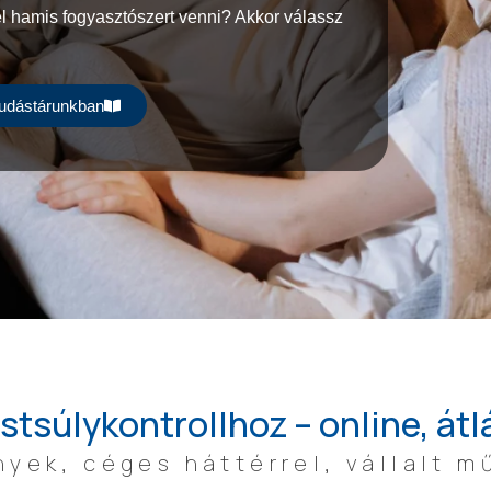
l hamis fogyasztószert venni? Akkor válassz
tudástárunkban
stsúlykontrollhoz – online, át
yek, céges háttérrel, vállalt m