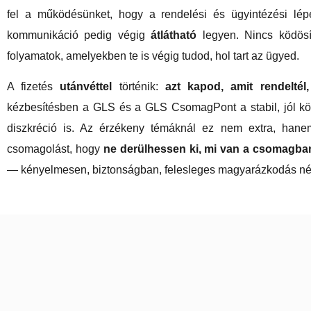
fel a működésünket, hogy a rendelési és ügyintézési lé
kommunikáció pedig végig
átlátható
legyen. Nincs ködösí
folyamatok, amelyekben te is végig tudod, hol tart az ügyed.
A fizetés
utánvéttel
történik:
azt kapod, amit rendeltél
kézbesítésben a GLS és a GLS CsomagPont a stabil, jól kö
diszkréció is. Az érzékeny témáknál ez nem extra, hane
csomagolást, hogy
ne derülhessen ki, mi van a csomagba
— kényelmesen, biztonságban, felesleges magyarázkodás nél