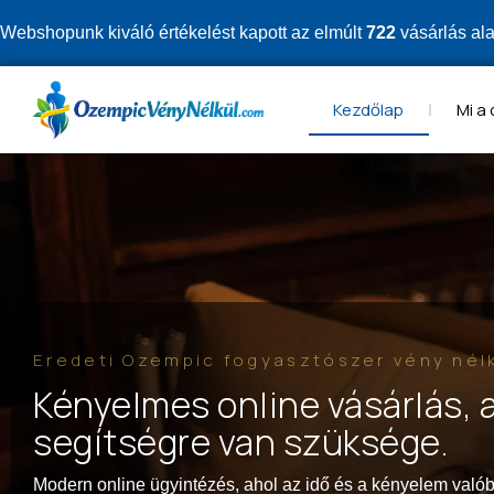
Webshopunk kiváló értékelést kapott az elmúlt
722
vásárlás al
Kezdőlap
Mi a
Eredeti Ozempic fogyasztószer vény nél
Kényelmes online vásárlás, 
segítségre van szüksége.
Modern online ügyintézés, ahol az idő és a kényelem valóba