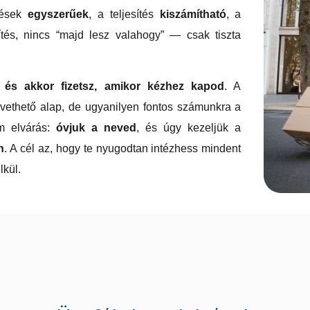
pések
egyszerűek
, a teljesítés
kiszámítható
, a
tés, nincs “majd lesz valahogy” — csak tiszta
, és akkor fizetsz, amikor kézhez kapod
. A
vethető alap, de ugyanilyen fontos számunkra a
m elvárás:
óvjuk a neved
, és úgy kezeljük a
n
. A cél az, hogy te nyugodtan intézhess mindent
kül.