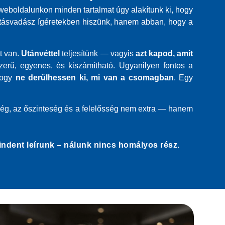
weboldalunkon minden tartalmat úgy alakítunk ki, hogy
ntásvadász ígéretekben hiszünk, hanem abban, hogy a
t van.
Utánvéttel
teljesítünk — vagyis
azt kapod, amit
zerű, egyenes, és kiszámítható. Ugyanilyen fontos a
hogy
ne derülhessen ki, mi van a csomagban
. Egy
őség, az őszinteség és a felelősség nem extra — hanem
dent leírunk – nálunk nincs homályos rész.