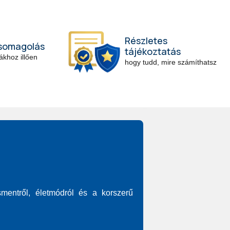
Részletes
csomagolás
tájékoztatás
khoz illően
hogy tudd, mire számíthatsz
smentről, életmódról és a korszerű