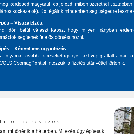
 meg kérdésed magyarul, és jelezd, miben szeretnél tisztábban lá
alános kockázatok). Kollégáink mindenben segítségedre lesznek
lépés – Visszajelzés:
id időn belül választ kapsz, hogy milyen irányban érdem
ormációk segítenek felelős döntést hozni.
lépés – Kényelmes ügyintézés:
a folyamat további lépéseket igényel, azt végig átláthatóan k
/GLS CsomagPonttal intézzük, a fizetés utánvéttel történik.
eladómegnevezés
, mi történik a háttérben. Mi ezért úgy építettük