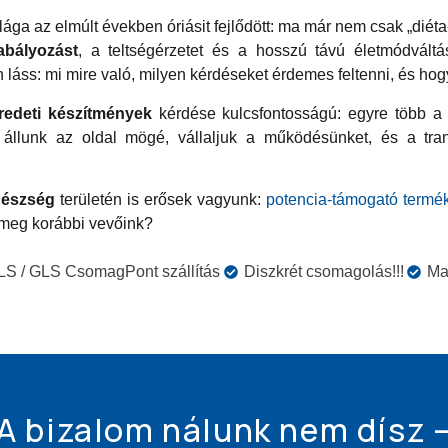
lága az elmúlt években óriásit fejlődött: ma már nem csak „diét
abályozást
, a teltségérzetet és a hosszú távú életmódvált
láss: mi mire való, milyen kérdéseket érdemes feltenni, és hogy
redeti készítmények
kérdése kulcsfontosságú: egyre több a k
állunk az oldal mögé, vállaljuk a működésünket, és a trans
gészség
területén is erősek vagyunk:
potencia-támogató termé
k meg korábbi vevőink?
S / GLS CsomagPont szállítás
Diszkrét csomagolás!!!
Ma
A bizalom nálunk nem dísz 