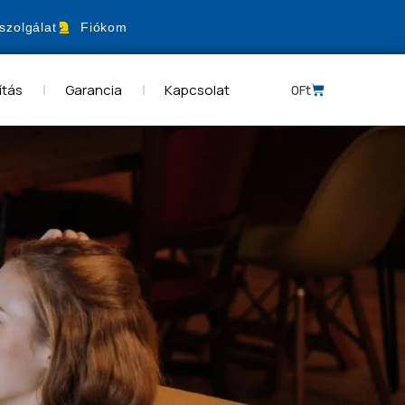
szolgálat
Fiókom
ítás
Garancia
Kapcsolat
0
Ft