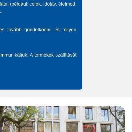
tni (például: célok, időtáv, életmód,
.
es tovább gondolkodni, és milyen
ommunikáljuk. A termékek szállítását