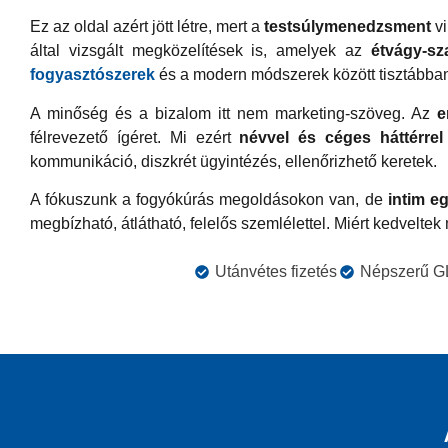
Ez az oldal azért jött létre, mert a
testsúlymenedzsment
vi
által vizsgált megközelítések is, amelyek az
étvágy-sz
fogyasztószerek
és a modern módszerek között tisztábban 
A minőség és a bizalom itt nem marketing-szöveg. Az
e
félrevezető ígéret. Mi ezért
névvel és céges háttérrel
kommunikáció, diszkrét ügyintézés, ellenőrizhető keretek.
A fókuszunk a fogyókúrás megoldásokon van, de
intim e
megbízható, átlátható, felelős szemlélettel. Miért kedvelte
Utánvétes fizetés
Népszerű GL