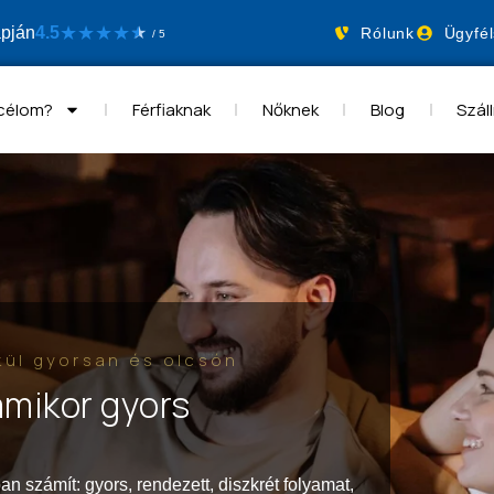
★
★
★
★
apján
4.5
★
★
Rólunk
Ügyfél
/ 5
 célom?
Férfiaknak
Nőknek
Blog
Száll
kül gyorsan és olcsón
amikor gyors
n számít: gyors, rendezett, diszkrét folyamat,