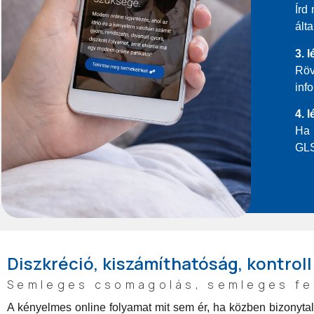
Írd
ált
3. 
Röv
inf
4. 
Ha 
GLS
Diszkréció, kiszámíthatóság, kontroll
Semleges csomagolás, semleges f
A kényelmes online folyamat mit sem ér, ha közben bizonytalan