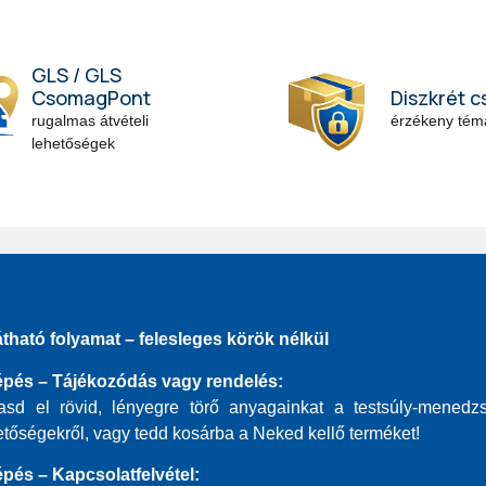
GLS / GLS
Diszkrét 
CsomagPont
érzékeny témá
rugalmas átvételi
lehetőségek
átható folyamat – felesleges körök nélkül
lépés – Tájékozódás vagy rendelés:
asd el rövid, lényegre törő anyagainkat a testsúly-menedz
etőségekről, vagy tedd kosárba a Neked kellő terméket!
lépés – Kapcsolatfelvétel: