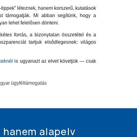
a-tippek” léteznek, hanem korszerű, kutatások
ást támogatják. Mi abban segítünk, hogy a
an lehet felelősen dönteni.
étes forrás, a bizonytalan összetétel és a
zparenciát tartjuk elsődlegesnek: világos
keknél
is ugyanazt az elvet követjük — csak
gyar ügyféltámogatás
– hanem alapelv