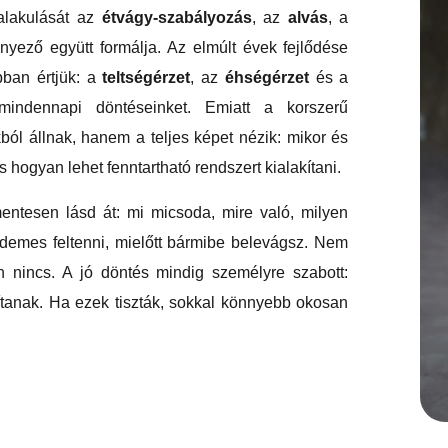
 alakulását az
étvágy-szabályozás
, az
alvás
, a
nyező együtt formálja. Az elmúlt évek fejlődése
bban értjük: a
teltségérzet
, az
éhségérzet
és a
indennapi döntéseinket. Emiatt a korszerű
ól állnak, hanem a teljes képet nézik: mikor és
és hogyan lehet fenntartható rendszert kialakítani.
mentesen lásd át: mi micsoda, mire való, milyen
rdemes feltenni, mielőtt bármibe belevágsz. Nem
 nincs. A jó döntés mindig személyre szabott:
ítanak. Ha ezek tiszták, sokkal könnyebb okosan