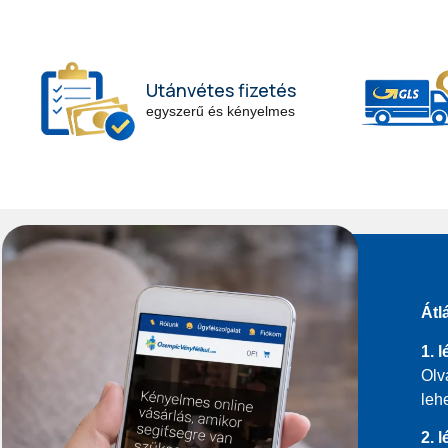
Utánvétes fizetés
egyszerű és kényelmes
Átl
1. 
Olv
leh
2. 