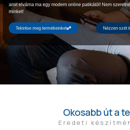
amit elvárna ma egy modern online patikától! Nem szeretné
minket!
Tekintse meg termékeinket
Nézzen szét 
Okosabb út a te
Eredeti készítmén